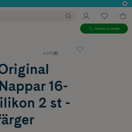
 köp*
Hämta ut recept
4.0/5
(3)
riginal
 Nappar 16-
likon 2 st -
färger