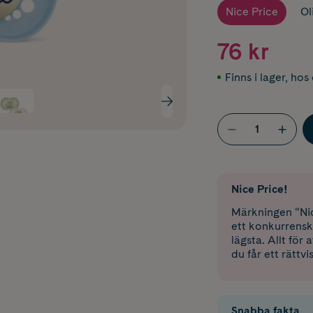
Nice Price
Ol
76 kr
Finns i lager
,
hos 
Nice Price!
Märkningen “Nic
ett konkurrensk
lägsta. Allt för
du får ett rättvi
Snabba fakta