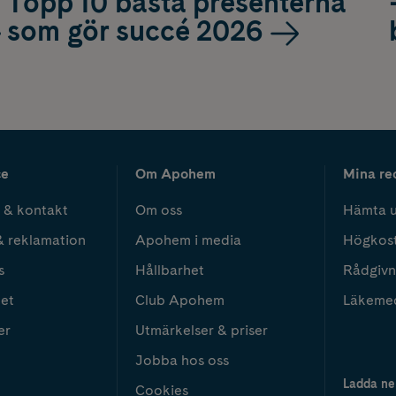
Topp 10 bästa presenterna
som gör succé 2026
ce
Om Apohem
Mina re
 & kontakt
Om oss
Hämta u
& reklamation
Apohem i media
Högkos
s
Hållbarhet
Rådgivn
het
Club Apohem
Läkeme
er
Utmärkelser & priser
Jobba hos oss
Ladda ne
Cookies