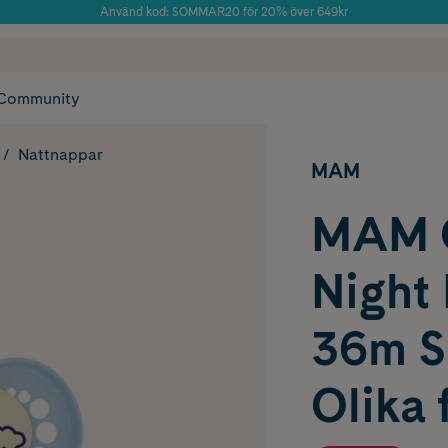
Använd kod: SOMMAR20 för 20% över 649kr
 frakt
✓ Rådgivning från farmaceuter & hudterapeuter
Årets Butik 2025 inom Skönhet
✓ Poäng på alla
Community
Nattnappar
MAM
MAM O
Night
36m Si
Olika 