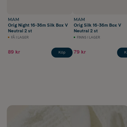
MAM
MAM
Orig Night 16-36m Silk Box V
Orig Silk 16-36m Box V
Neutral 2 st
Neutral 2 st
FÅ I LAGER
FINNS I LAGER
89 kr
79 kr
Köp
K