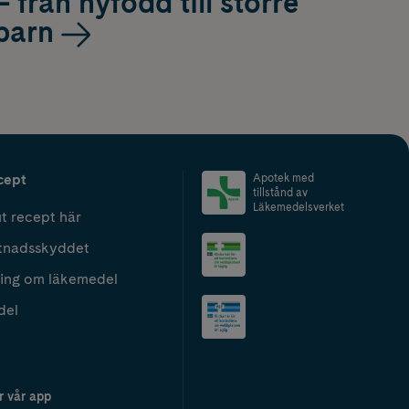
– från nyfödd till större
barn
cept
Apotek med
tillstånd av
Läkemedelsverket
t recept här
tnadsskyddet
ing om läkemedel
del
r vår app