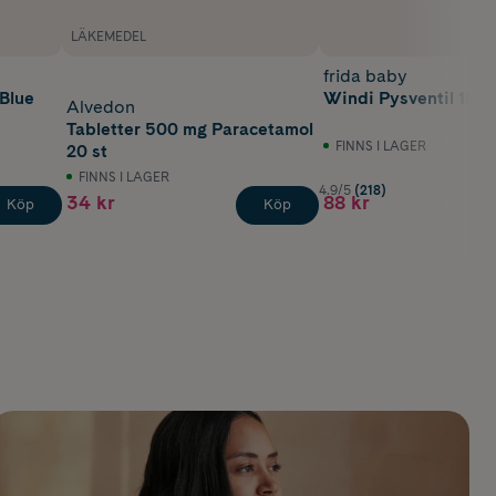
LÄKEMEDEL
frida baby
 Blue
Windi Pysventil 10 st
Alvedon
Tabletter 500 mg Paracetamol
FINNS I LAGER
20 st
FINNS I LAGER
4.9/5
(218)
34 kr
88 kr
Köp
Köp