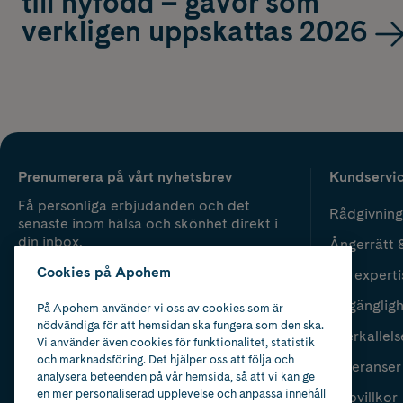
till nyfödd – gåvor som
verkligen uppskattas 2026
Prenumerera på vårt nyhetsbrev
Kundservi
Få personliga erbjudanden och det
Rådgivning
senaste inom hälsa och skönhet direkt i
din inbox.
Ångerrätt 
Cookies på Apohem
Vår experti
Fyll i mailadress
Skicka
Tillgänglig
På Apohem använder vi oss av cookies som är
nödvändiga för att hemsidan ska fungera som den ska.
Återkallels
Vi använder även cookies för funktionalitet, statistik
och marknadsföring. Det hjälper oss att följa och
Leveranser
analysera beteenden på vår hemsida, så att vi kan ge
en mer personaliserad upplevelse och anpassa innehåll
Köpvillkor