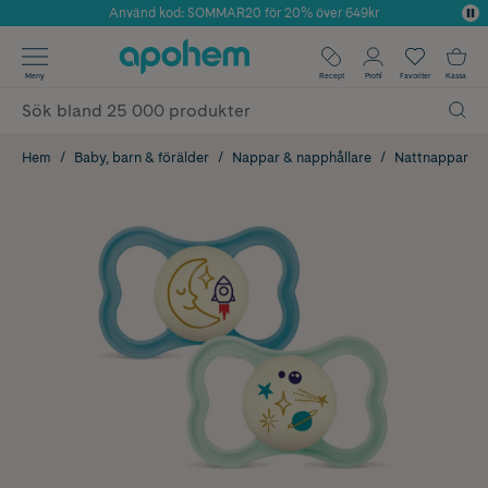
Använd kod: SOMMAR20 för 20% över 649kr
Årets Butik 2025 inom Skönhet
✓ Fri frakt
Meny
Recept
Profil
Favoriter
Kassa
✓ Rådgivning från farmaceuter & hudterapeuter
✓ Poäng på alla köp*
Hem
Baby, barn & förälder
Nappar & napphållare
Nattnappar