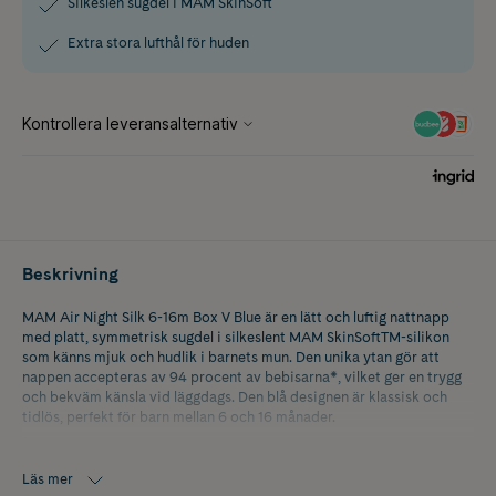
Silkeslen sugdel i MAM SkinSoft
Extra stora lufthål för huden
Beskrivning
MAM Air Night Silk 6-16m Box V Blue är en lätt och luftig nattnapp
med platt, symmetrisk sugdel i silkeslent MAM SkinSoftTM-silikon
som känns mjuk och hudlik i barnets mun. Den unika ytan gör att
nappen accepteras av 94 procent av bebisarna*, vilket ger en trygg
och bekväm känsla vid läggdags. Den blå designen är klassisk och
tidlös, perfekt för barn mellan 6 och 16 månader.
Nappens extra stora lufthål låter huden andas och minskar risken för
irritation. Den öppna designen gör att barnets ansikte syns även när
Läs mer
nappen används. För enklare nätter har MAM Air Night en