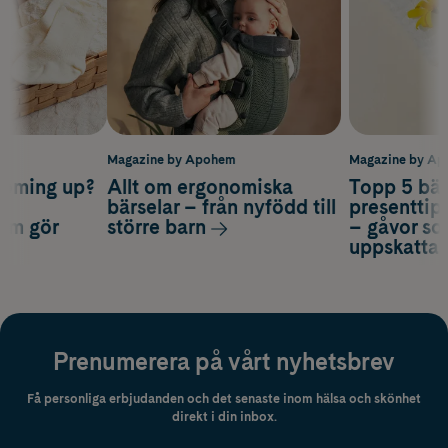
m
Magazine by Apohem
Magazine by A
coming up?
Allt om ergonomiska
Topp 5 bäs
a
bärselar – från nyfödd till
presenttips
som gör
större barn
– gåvor so
uppskatta
Prenumerera på vårt nyhetsbrev
Få personliga erbjudanden och det senaste inom hälsa och skönhet
direkt i din inbox.