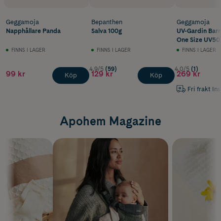
Geggamoja
Bepanthen
Geggamoja
Napphållare Panda
Salva 100g
UV-Gardin Barn
One Size UV50
FINNS I LAGER
FINNS I LAGER
FINNS I LAGER
4.9/5
(59)
4.0/5
(1)
99 kr
129 kr
269 kr
Köp
Köp
Fri frakt In
Apohem Magazine