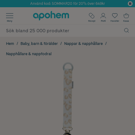
Använd kod: SOMMAR20 för 20% över 649kr
Årets Butik 2025 inom Skönhet
✓ Fri frakt
Meny
Recept
Profil
Favoriter
Kassa
✓ Rådgivning från farmaceuter & hudterapeuter
✓ Poäng på alla köp*
Hem
Baby, barn & förälder
Nappar & napphållare
Napphållare & nappfodral