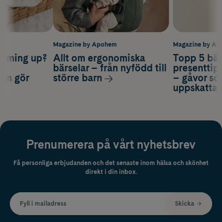
m
Magazine by Apohem
Magazine by A
coming up?
Allt om ergonomiska
Topp 5 bäs
a
bärselar – från nyfödd till
presenttips
som gör
större barn
– gåvor so
uppskatta
Prenumerera på vårt nyhetsbrev
Få personliga erbjudanden och det senaste inom hälsa och skönhet
direkt i din inbox.
Fyll i mailadress
Skicka