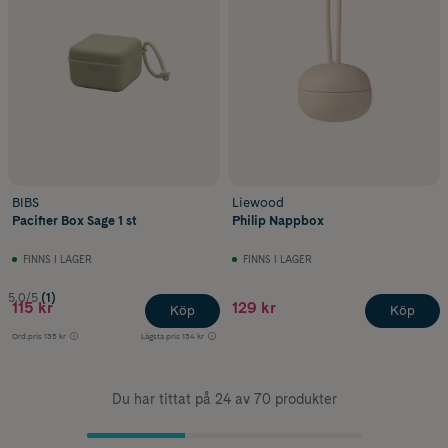
BIBS
Liewood
Pacifier Box Sage 1 st
Philip Nappbox
FINNS I LAGER
FINNS I LAGER
5.0/5
(1)
115 kr
129 kr
Köp
Köp
Ord.pris
135 kr
Lägsta pris
134 kr
Du har tittat på 24 av 70 produkter