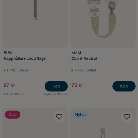
BIBS
MAM
Napphållare Loop Sage
Clip it Neutral
FINNS I LAGER
FINNS I LAGER
87 kr
75 kr
Köp
Köp
Ord.pris
102 kr
Lägsta pris
101 kr
Deal
Nyhet