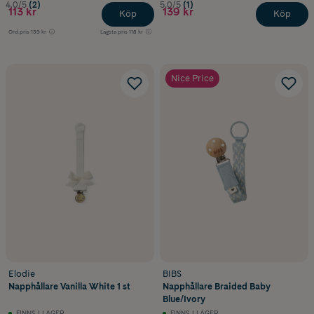
4.0/5
(2)
5.0/5
(1)
113 kr
139 kr
Köp
Köp
Ord.pris
139 kr
Lägsta pris
118 kr
Nice Price
Elodie
BIBS
Napphållare Vanilla White 1 st
Napphållare Braided Baby
Blue/Ivory
FINNS I LAGER
FINNS I LAGER