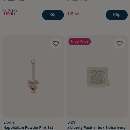
3.0/5
(2)
119 kr
113 kr
Köp
Köp
Nice Price
Elodie
BIBS
Napphållare Powder Pink 1 st
x Liberty Pacifier box Eloise Ivory