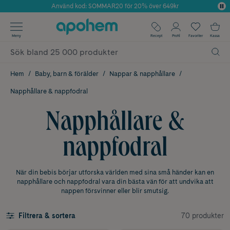
Använd kod: SOMMAR20 för 20% över 649kr
Årets Butik 2025 inom Skönhet
✓ Fri frakt
Meny
Recept
Profil
Favoriter
Kassa
✓ Rådgivning från farmaceuter & hudterapeuter
✓ Poäng på alla köp*
Hem
Baby, barn & förälder
Nappar & napphållare
Napphållare & nappfodral
Napphållare &
nappfodral
När din bebis börjar utforska världen med sina små händer kan en
napphållare och nappfodral vara din bästa vän för att undvika att
nappen försvinner eller blir smutsig.
70 produkter
Filtrera & sortera