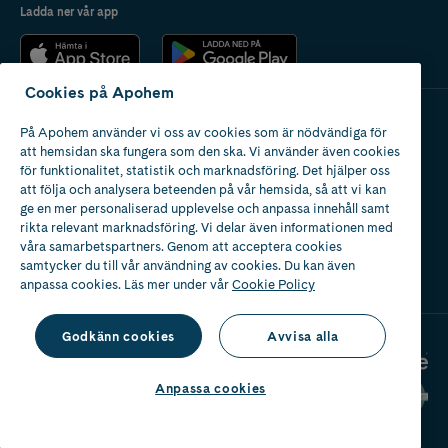
Ladda ner vår app
Cookies på Apohem
På Apohem använder vi oss av cookies som är nödvändiga för
Apotek med tillstånd
att hemsidan ska fungera som den ska. Vi använder även cookies
av Läkemedelsverket
för funktionalitet, statistik och marknadsföring. Det hjälper oss
att följa och analysera beteenden på vår hemsida, så att vi kan
ge en mer personaliserad upplevelse och anpassa innehåll samt
rikta relevant marknadsföring. Vi delar även informationen med
våra samarbetspartners. Genom att acceptera cookies
samtycker du till vår användning av cookies. Du kan även
2024
anpassa cookies. Läs mer under vår
Cookie Policy
Godkänn cookies
Avvisa alla
Anpassa cookies