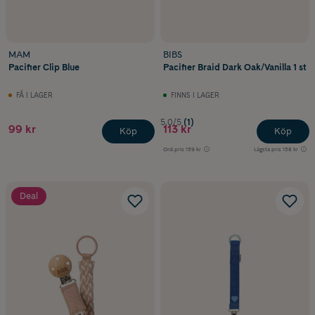
MAM
BIBS
Pacifier Clip Blue
Pacifier Braid Dark Oak/Vanilla 1 st
FÅ I LAGER
FINNS I LAGER
5.0/5
(1)
99 kr
113 kr
Köp
Köp
Ord.pris
139 kr
Lägsta pris
138 kr
Deal