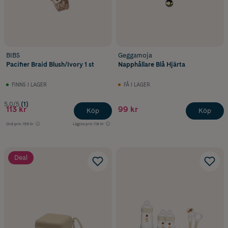
BIBS
Geggamoja
Pacifier Braid Blush/Ivory 1 st
Napphållare Blå Hjärta
FINNS I LAGER
FÅ I LAGER
5.0/5
(1)
113 kr
99 kr
Köp
Köp
Ord.pris
139 kr
Lägsta pris
118 kr
Deal