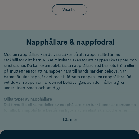
Visa fler
Napphållare & nappfodral
Med en napphållare kan du vara säker på att
nappen
alltid är inom
räckhåll för ditt barn, vilket minskar risken för att nappen ska tappas och
smutsas ner. Du kan exempelvis fästa napphållaren på barnets tröja eller
på snuttefilten för att ha nappen nära till hands när den behövs.
När
barnet är utan napp, är det bra att förvara nappen i en napphållare. Då
vet du var nappen är när den väl behövs igen, och den håller sig ren
under tiden. Smart och smidigt!
Olika typer av napphållare
Det finns lite olika modeller av napphållare men funktionen är densamma
för alla. En napphållare
består vanligtvis av en elastisk snodd eller en
klämma i ena änden och en liten ögla eller krok i andra för att hålla fast
Läs mer
nappen. Många hållare passar för flera olika nappar medan andra bara
passar för vissa modeller. Därför är det bra att dubbelkolla och läsa
produktbeskrivningen för att säkerställa att napphållaren passar just de
nappar
ni
har där hemma.