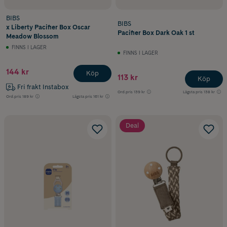
BIBS
BIBS
x Liberty Pacifier Box Oscar
Pacifier Box Dark Oak 1 st
Meadow Blossom
FINNS I LAGER
FINNS I LAGER
144 kr
Köp
113 kr
Köp
Fri frakt Instabox
Ord.pris
139 kr
Lägsta pris
138 kr
Ord.pris
189 kr
Lägsta pris
161 kr
Deal