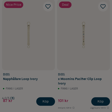
Nice Price
Deal
BIBS
BIBS
Napphållare Loop Ivory
x Moomins Pacifier Clip Loop
Ivory
FINNS I LAGER
FINNS I LAGER
4.0/5
(3)
87 kr
101 kr
Köp
Köp
Ord.pris
125 kr
Lägsta pris
106 kr