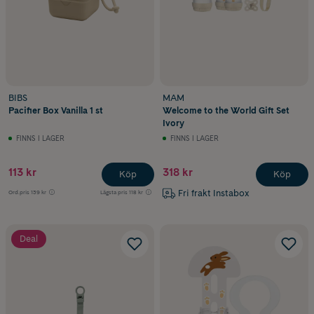
BIBS
MAM
Pacifier Box Vanilla 1 st
Welcome to the World Gift Set
Ivory
FINNS I LAGER
FINNS I LAGER
113 kr
318 kr
Köp
Köp
Fri frakt Instabox
Ord.pris
139 kr
Lägsta pris
118 kr
Deal