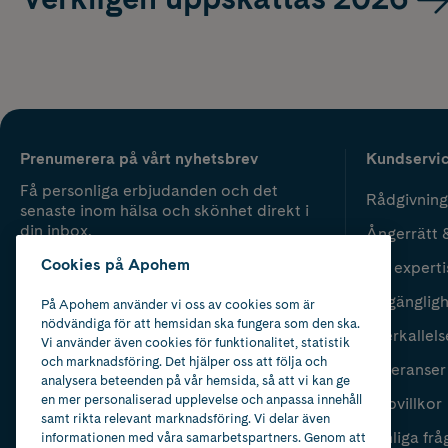
Prenumerera på vårt nyhetsbrev
Kundservi
Få personliga erbjudanden och det
Rådgivning
senaste inom hälsa och skönhet direkt i
din inbox.
Ångerrätt 
Cookies på Apohem
Vår experti
Fyll i mailadress
Skicka
Tillgänglig
På Apohem använder vi oss av cookies som är
nödvändiga för att hemsidan ska fungera som den ska.
Återkallels
Vi använder även cookies för funktionalitet, statistik
och marknadsföring. Det hjälper oss att följa och
Leveranser
analysera beteenden på vår hemsida, så att vi kan ge
en mer personaliserad upplevelse och anpassa innehåll
Köpvillkor
samt rikta relevant marknadsföring. Vi delar även
Vanliga frå
informationen med våra samarbetspartners. Genom att