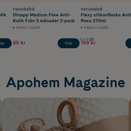
nanobébé
nanobébé
lik
Dinapp Medium Flow Anti-
Flexy silikonflaska Anti
Kolik Från 3 månader 2-pack
Rosa 270ml
FINNS I LAGER
FINNS I LAGER
4.0/5
(3)
89 kr
159 kr
öp
Köp
Apohem Magazine