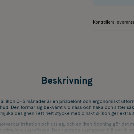
Beskrivning
ilikon 0–3 månader är en prisbelönt och ergonomiskt utfo
hud. Den formar sig bekvämt vid näsa och haka och sitter säk
mjuka designen i ett helt stycke medicinskt silikon ger extra 
otverkar irritation och utslag, och en liten öppning gör det möj
 stimulera sugreflexen. Den rundade sugnappen hjälper till a