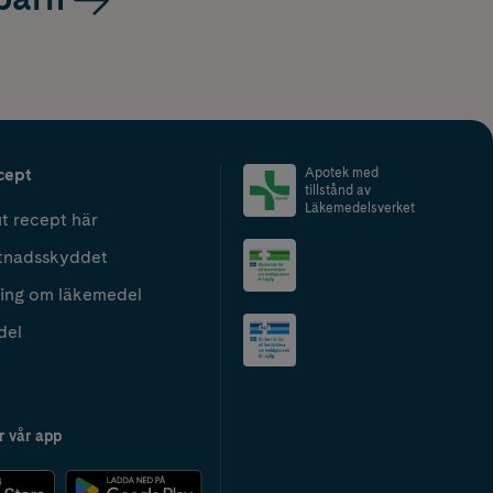
cept
Apotek med
tillstånd av
Läkemedelsverket
t recept här
tnadsskyddet
ing om läkemedel
del
r vår app