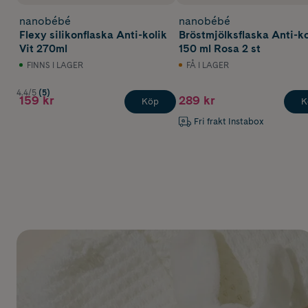
nanobébé
nanobébé
Flexy silikonflaska Anti-kolik
Bröstmjölksflaska Anti-ko
Vit 270ml
150 ml Rosa 2 st
FINNS I LAGER
FÅ I LAGER
4.4/5
(5)
159 kr
289 kr
Köp
K
Fri frakt Instabox