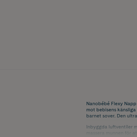
Nanobébé Flexy Napp S
mot bebisens känsliga 
barnet sover. Den ultra
Inbyggda luftventiler m
massera munnen för att