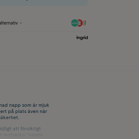
rmad napp som är mjuk
ert på plats även när
säkerhet.
ligt att försiktigt
tt motverka ”nipple