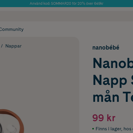
Använd kod: SOMMAR20 för 20% över 649kr
Årets Butik 2025 inom Skönhet
 frakt
✓ Rådgivning från farmaceuter & hudterapeuter
✓ Poäng på alla
Community
Nappar
nanobébé
Nanob
Napp S
mån Te
99 kr
Finns i lager
,
hos 