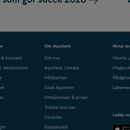
ce
Om Apohem
Mina re
 & kontakt
Om oss
Hämta u
& reklamation
Apohem i media
Högkos
s
Hållbarhet
Rådgivn
het
Club Apohem
Läkeme
er
Utmärkelser & priser
Jobba hos oss
Ladda ne
Cookies
gor
Dataskydd