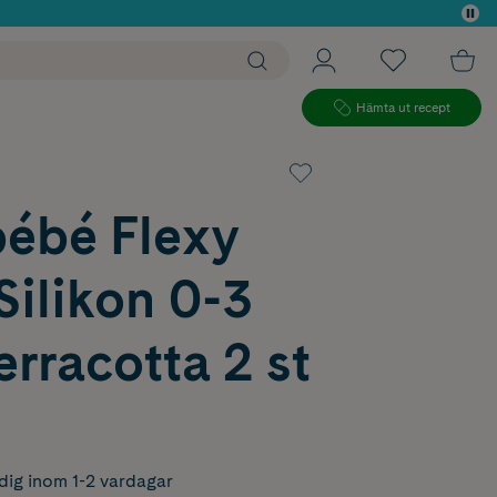
 köp*
Hämta ut recept
ébé Flexy
ilikon 0-3
rracotta 2 st
dig inom 1-2 vardagar