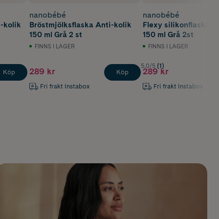
nanobébé
nanobébé
-kolik
Bröstmjölksflaska Anti-kolik
Flexy silikonflaska A
150 ml Grå 2 st
150 ml Grå 2st
FINNS I LAGER
FINNS I LAGER
5.0/5
(1)
289 kr
289 kr
Köp
Köp
Fri frakt Instabox
Fri frakt Instabox