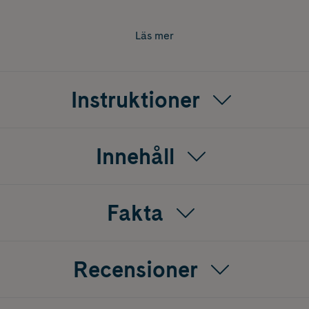
naturlig känsla.
ftalater. Finns även i storlek 3 månader+ samt som Active Fl
Läs mer
liga barn.
Instruktioner
Innehåll
Fakta
Recensioner