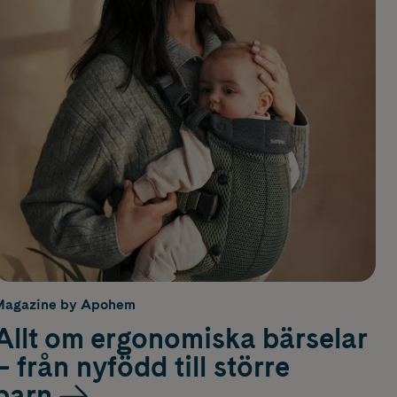
Magazine by Apohem
Allt om ergonomiska bärselar
– från nyfödd till större
barn