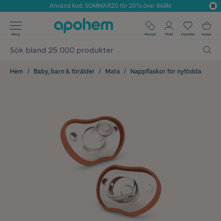
Använd kod: SOMMAR20 för 20% över 649kr
Årets Butik 2025 inom Skönhet
✓ Fri frakt
Meny
Recept
Profil
Favoriter
Kassa
✓ Rådgivning från farmaceuter & hudterapeuter
✓ Poäng på alla köp*
Hem
Baby, barn & förälder
Mata
Nappflaskor för nyfödda