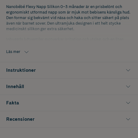
Nanobébé Flexy Napp Silikon 0–3 månader är en prisbelönt och
ergonomiskt utformad napp som är mjuk mot bebisens känsliga hud.
Den formar sig bekvämt vid näsa och haka och sitter säkert på plats
även när barnet sover. Den ultramjuka designen i ett helt stycke
medicinskt silikon ger extra säkerhet.
Inbyggda luftventiler motverkar irritation och utslag, och en liten
öppning gör det möjligt att försiktigt massera munnen för att
stimulera sugreflexen. Den rundade sugnappen hjälper till att
Läs mer
motverka ”nipple confusion” och ger en naturlig känsla.
Fri från BPA, PVC och ftalater. Finns även i storlek 3 månader+ samt
Instruktioner
som Active Flexy-napp med större luftventiler för mer rörliga barn.
Innehåll
Fakta
Recensioner