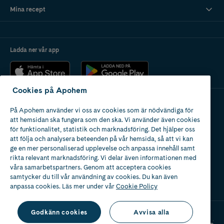
Mina recept
Ladda ner vår app
Cookies på Apohem
På Apohem använder vi oss av cookies som är nödvändiga för
Apotek med tillstånd
att hemsidan ska fungera som den ska. Vi använder även cookies
av Läkemedelsverket
för funktionalitet, statistik och marknadsföring. Det hjälper oss
att följa och analysera beteenden på vår hemsida, så att vi kan
ge en mer personaliserad upplevelse och anpassa innehåll samt
rikta relevant marknadsföring. Vi delar även informationen med
våra samarbetspartners. Genom att acceptera cookies
samtycker du till vår användning av cookies. Du kan även
2024
anpassa cookies. Läs mer under vår
Cookie Policy
Godkänn cookies
Avvisa alla