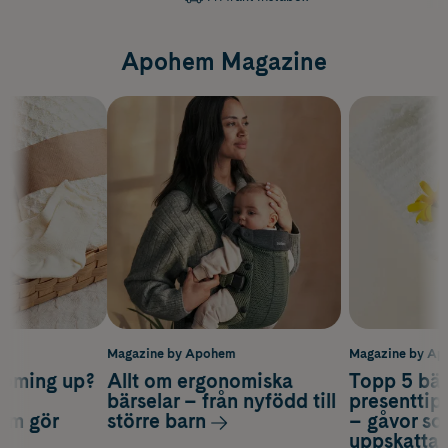
Apohem Magazine
m
Magazine by Apohem
Magazine by A
coming up?
Allt om ergonomiska
Topp 5 bäs
a
bärselar – från nyfödd till
presenttips
som gör
större barn
– gåvor so
uppskatta