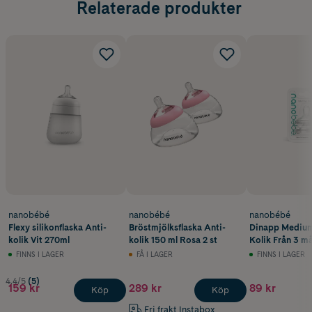
Relaterade produkter
nanobébé
nanobébé
nanobébé
Flexy silikonflaska Anti-
Bröstmjölksflaska Anti-
Dinapp Medium
kolik Vit 270ml
kolik 150 ml Rosa 2 st
Kolik Från 3 m
pack
FINNS I LAGER
FÅ I LAGER
FINNS I LAGER
4.4/5
(5)
159 kr
289 kr
89 kr
Köp
Köp
Fri frakt Instabox