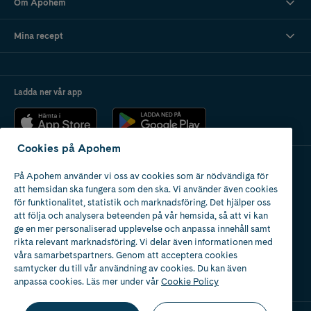
Om Apohem
Mina recept
Ladda ner vår app
Cookies på Apohem
På Apohem använder vi oss av cookies som är nödvändiga för
Apotek med tillstånd
att hemsidan ska fungera som den ska. Vi använder även cookies
av Läkemedelsverket
för funktionalitet, statistik och marknadsföring. Det hjälper oss
att följa och analysera beteenden på vår hemsida, så att vi kan
ge en mer personaliserad upplevelse och anpassa innehåll samt
rikta relevant marknadsföring. Vi delar även informationen med
våra samarbetspartners. Genom att acceptera cookies
samtycker du till vår användning av cookies. Du kan även
2024
anpassa cookies. Läs mer under vår
Cookie Policy