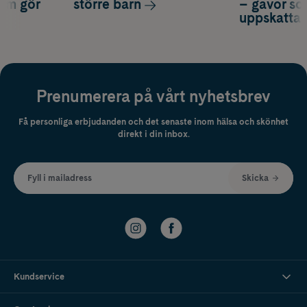
som gör
större barn
– gåvor so
uppskatta
Prenumerera på vårt nyhetsbrev
Få personliga erbjudanden och det senaste inom hälsa och skönhet
direkt i din inbox.
Fyll i mailadress
Skicka
Kundservice