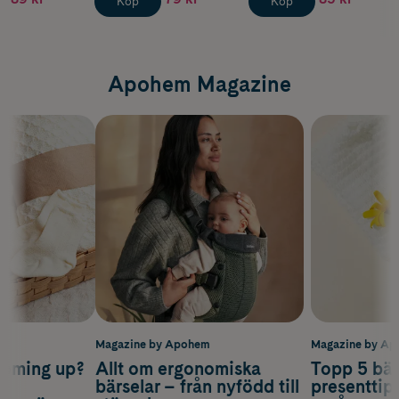
Köp
Köp
Apohem Magazine
m
Magazine by Apohem
Magazine by A
coming up?
Allt om ergonomiska
Topp 5 bäs
a
bärselar – från nyfödd till
presenttips