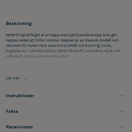
Beskrivning
MAM Original Night är en napp med självlysande knopp som gör
nappen enkel att hitta i mörker. Nappen är av klassisk modell och
skonsam för huden tack vare stora lufthål och knottrig insida.
Sugdelen är i silkeslen silikon (MAM SkinSoft) som känns mjuk och
välbekant, precis som mammas hud.
Nappen finns i olika färger och mönster. Förpackningen plockas
slumpvis till din beställning.
Läs mer
Instruktioner
Fakta
Recensioner