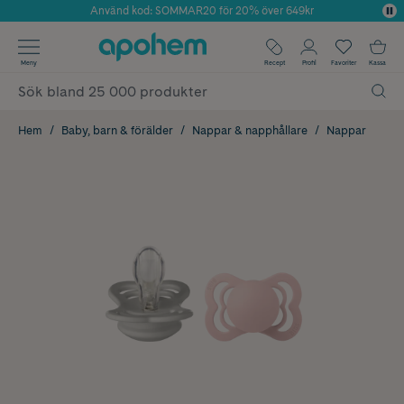
Använd kod: SOMMAR20 för 20% över 649kr
Årets Butik 2025 inom Skönhet
✓ Fri frakt
Meny
Recept
Profil
Favoriter
Kassa
✓ Rådgivning från farmaceuter & hudterapeuter
✓ Poäng på alla köp*
Hem
Baby, barn & förälder
Nappar & napphållare
Nappar