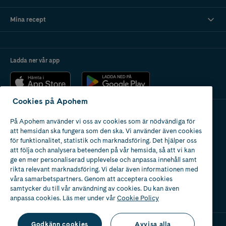
Mina recept
Ladda ner vår app
Cookies på Apohem
På Apohem använder vi oss av cookies som är nödvändiga för
Apotek med tillstånd
att hemsidan ska fungera som den ska. Vi använder även cookies
av Läkemedelsverket
för funktionalitet, statistik och marknadsföring. Det hjälper oss
att följa och analysera beteenden på vår hemsida, så att vi kan
ge en mer personaliserad upplevelse och anpassa innehåll samt
rikta relevant marknadsföring. Vi delar även informationen med
våra samarbetspartners. Genom att acceptera cookies
samtycker du till vår användning av cookies. Du kan även
2024
anpassa cookies. Läs mer under vår
Cookie Policy
Godkänn cookies
Avvisa alla