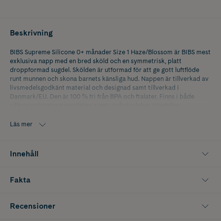
Beskrivning
BIBS Supreme Silicone 0+ månader Size 1 Haze/Blossom är BIBS mest
exklusiva napp med en bred sköld och en symmetrisk, platt
droppformad sugdel. Skölden är utformad för att ge gott luftflöde
runt munnen och skona barnets känsliga hud. Nappen är tillverkad av
livsmedelsgodkänt material och designad samt tillverkad i
Danmark/EU. Den är 100 % fri från BPA och ftalater. Finns i både
silikon och naturgummilatex samt i två storlekar. Uppfyller
Europastandard EN 1400+A2.
Läs mer
Size 1 rekommenderas från 0+ månader. Innehåller 2 nappar.
Innehåll
Fakta
Recensioner