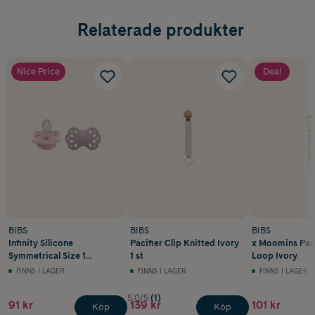
Relaterade produkter
Nice Price
Deal
BIBS
BIBS
BIBS
Infinity Silicone
Pacifier Clip Knitted Ivory
x Moomins Paci
Symmetrical Size 1
1 st
Loop Ivory
Blossom/Dusky Lilac 2 st
FINNS I LAGER
FINNS I LAGER
FINNS I LAGER
5.0/5
(1)
91 kr
139 kr
101 kr
Köp
Köp