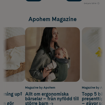
Ord.pris
125 kr
Apohem Magazine
m
Magazine by Apohem
Magazine by A
coming up?
Allt om ergonomiska
Topp 5 bäs
a
bärselar – från nyfödd till
presenttips
som gör
större barn
– gåvor so