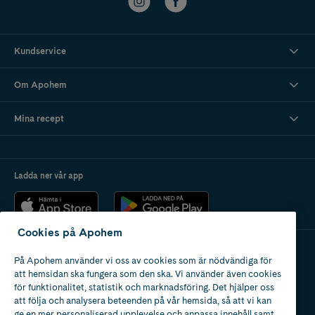
Kundservice
Om Apohem
Mina recept
Ladda ner vår app
Cookies på Apohem
På Apohem använder vi oss av cookies som är nödvändiga för
Apotek med tillstånd
att hemsidan ska fungera som den ska. Vi använder även cookies
av Läkemedelsverket
för funktionalitet, statistik och marknadsföring. Det hjälper oss
att följa och analysera beteenden på vår hemsida, så att vi kan
ge en mer personaliserad upplevelse och anpassa innehåll samt