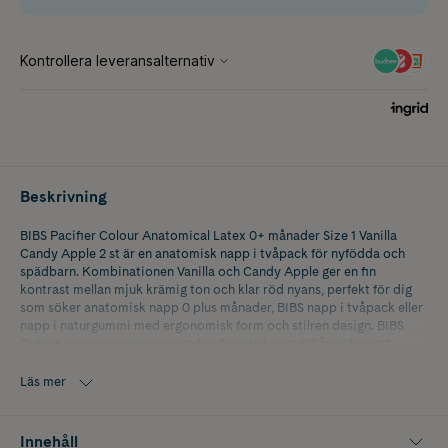
Beskrivning
BIBS Pacifier Colour Anatomical Latex 0+ månader Size 1 Vanilla
Candy Apple 2 st är en anatomisk napp i tvåpack för nyfödda och
spädbarn. Kombinationen Vanilla och Candy Apple ger en fin
kontrast mellan mjuk krämig ton och klar röd nyans, perfekt för dig
som söker anatomisk napp 0 plus månader, BIBS napp i tvåpack eller
napp i naturgummi med ergonomisk form och stilren design. BIBS
Colour är originalnappen som har funnits i över 40 år och är ett
uppskattat val hos många föräldrar.
Läs mer
Den anatomiskt utformade sugdelen är tillverkad av naturgummilatex
som är mjuk och flexibel mot barnets känsliga mun. Formen är
anpassad för att följa barnets gom och ge en bekväm passform från
Innehåll