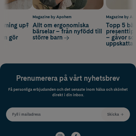
m
Magazine by Apohem
Magazine by A
coming up?
Allt om ergonomiska
Topp 5 bäs
a
bärselar – från nyfödd till
presenttips
som gör
större barn
– gåvor so
uppskatta
Prenumerera på vårt nyhetsbrev
Få personliga erbjudanden och det senaste inom hälsa och skönhet
direkt i din inbox.
Fyll i mailadress
Skicka