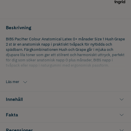
Beskrivning
BIBS Pacifier Colour Anatomical Latex 0+ månader Size 1 Hush Grape
2 st är en anatomisk napp i praktiskt tvåpack för nyfödda och
spädbarn. Färgkombinationen Hush och Grape går i mjuka och
djupare lila toner som ger ett stilrent och harmoniskt uttryck, perfekt
för dig som söker anatomisk napp 0 plus månader, BIBS napp i
tvåpack eller napp i naturgummi med ergonomisk passform.
Den anatomiskt utformade sugdelen är tillverkad av naturgummilatex
som är mjuk och flexibel mot barnets känsliga mun. Formen är
Läs mer
anpassad för att följa barnets gom och ge en bekväm passform redan
från första tiden. Size 1 är framtagen för barn från 0 plus månader och
har en mindre sugdel som passar de allra minsta. Den runda
Innehåll
signaturskölden har tre ventilationshål som ger god luftcirkulation
runt munnen och bidrar till att minska risken för hudirritation. Den
runda nappringen är graverad med BIBS logotyp och gör nappen
Fakta
enkel att greppa.
Skölden är tillverkad av livsmedelsgodkänt material och napparna är
Recensioner