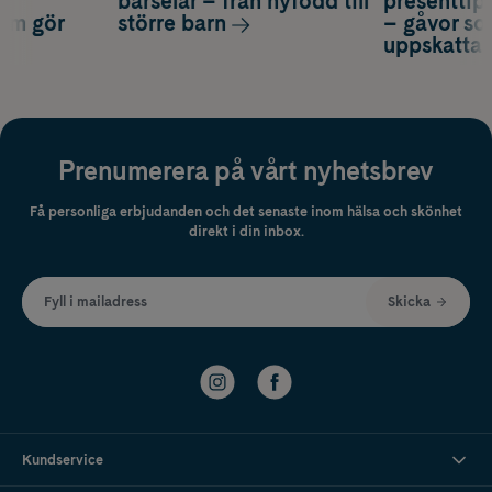
a
bärselar – från nyfödd till
presenttips
som gör
större barn
– gåvor so
uppskatta
Prenumerera på vårt nyhetsbrev
Få personliga erbjudanden och det senaste inom hälsa och skönhet
direkt i din inbox.
Fyll i mailadress
Skicka
Kundservice