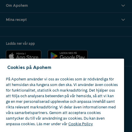
Om Apohem
Mina recept
Ladda ner vår app
Cookies på Apohem
På Apohem använder vi oss av cookies som är nödvändiga för
Apotek med tillstånd
att hemsidan ska fungera som den ska. Vi använder även cookies
av Läkemedelsverket
för funktionalitet, statistik och marknadsföring. Det hjälper oss
att följa och analysera beteenden på vår hemsida, så att vi kan
ge en mer personaliserad upplevelse och anpassa innehåll samt
rikta relevant marknadsföring. Vi delar även informationen med
våra samarbetspartners. Genom att acceptera cookies
samtycker du till vår användning av cookies. Du kan även
2024
anpassa cookies. Läs mer under vår
Cookie Policy