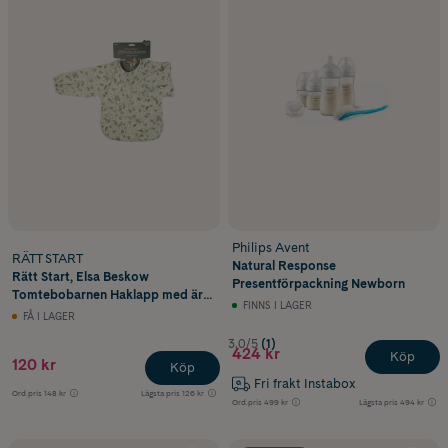
Philips Avent
RÄTT START
Natural Response
Rätt Start, Elsa Beskow
Presentförpackning Newborn
Tomtebobarnen Haklapp med ärm
FINNS I LAGER
1st
FÅ I LAGER
3.0/5
(1)
424 kr
Köp
120 kr
Köp
Fri frakt Instabox
Ord.pris
148 kr
Lägsta pris
126 kr
Ord.pris
499 kr
Lägsta pris
494 kr