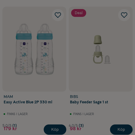
Deal
MAM
BIBS
Easy Active Blue 2P 330 ml
Baby Feeder Sage 1 st
FINNS I LAGER
FINNS I LAGER
5.0/5
(1)
4.0/5
(3)
179 kr
98 kr
Köp
Köp