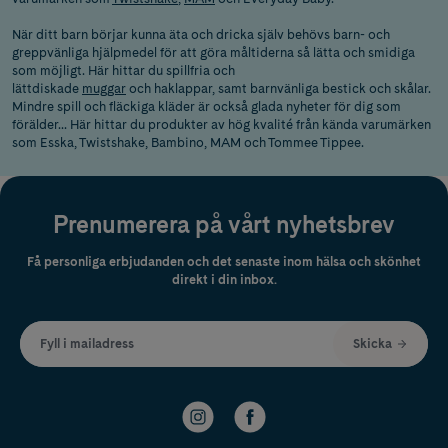
När ditt barn börjar kunna äta och dricka själv behövs barn- och
greppvänliga hjälpmedel för att göra måltiderna så lätta och smidiga
som möjligt. Här hittar du spillfria och
lättdiskade
muggar
och haklappar, samt barnvänliga bestick och skålar.
Mindre spill och fläckiga kläder är också glada nyheter för dig som
förälder... Här hittar du produkter av hög kvalité från kända varumärken
som Esska, Twistshake, Bambino, MAM och Tommee Tippee.
Prenumerera på vårt nyhetsbrev
Få personliga erbjudanden och det senaste inom hälsa och skönhet
direkt i din inbox.
Fyll i mailadress
Skicka