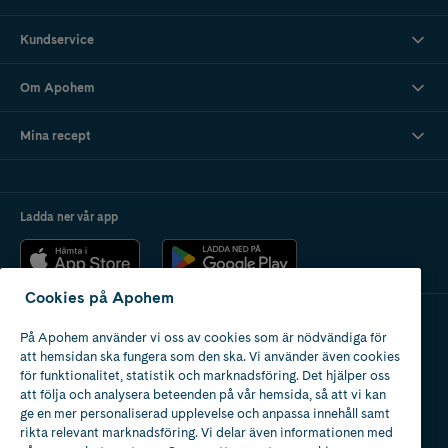
Kundservice
Om Apohem
Mina recept
Ladda ner vår app
Cookies på Apohem
På Apohem använder vi oss av cookies som är nödvändiga för
Apotek med tillstånd
att hemsidan ska fungera som den ska. Vi använder även cookies
av Läkemedelsverket
för funktionalitet, statistik och marknadsföring. Det hjälper oss
att följa och analysera beteenden på vår hemsida, så att vi kan
ge en mer personaliserad upplevelse och anpassa innehåll samt
rikta relevant marknadsföring. Vi delar även informationen med