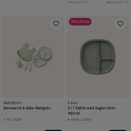
Ord.pris
129 kr
Lägsta pris
128 kr
Nice Price
BabyBjörn
b.box
Barnservis 8 delar Blekgrön
2 i 1 Tallrik med Sugfot Grön
380 ml
FÅ I LAGER
FINNS I LAGER