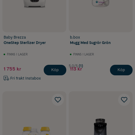
Baby Brezza
b.box
OneStep Sterlizer Dryer
Mugg Med Sugrör Grön
FINNS I LAGER
FINNS I LAGER
5.0/5
(1)
1 755 kr
113 kr
Köp
Köp
Fri frakt Instabox