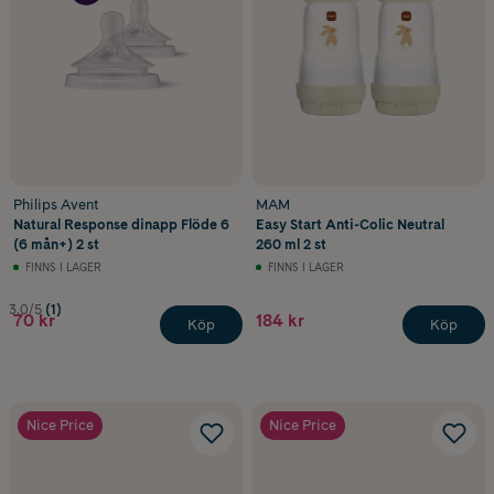
Philips Avent
MAM
Natural Response dinapp Flöde 6
Easy Start Anti-Colic Neutral
(6 mån+) 2 st
260 ml 2 st
FINNS I LAGER
FINNS I LAGER
3.0/5
(1)
70 kr
184 kr
Köp
Köp
Nice Price
Nice Price