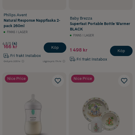
Philips Avent
Baby Brezza
Natural Response Nappflaska 2-
Superfast Portable Bottle Warmer
pack 260ml
BLACK
FINNS I LAGER
FINNS I LAGER
4.8/5
(4)
166 kr
Köp
1 498 kr
Köp
Fri frakt Instabox
Fri frakt Instabox
Ord.pris
205 kr
Lägsta pris
174 kr
Nice Price
Nice Price