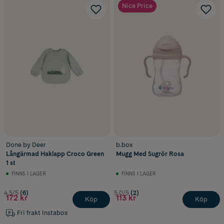
Nice Price
Done by Deer
b.box
Långärmad Haklapp Croco Green
Mugg Med Sugrör Rosa
1 st
FINNS I LAGER
FINNS I LAGER
4.5/5
(6)
5.0/5
(2)
172 kr
113 kr
Köp
Köp
Fri frakt Instabox