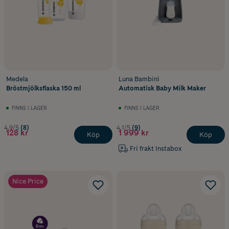
Medela
Luna Bambini
Bröstmjölksflaska 150 ml
Automatisk Baby Milk Maker
FINNS I LAGER
FINNS I LAGER
4.9/5
(8)
4.1/5
(9)
128 kr
1 999 kr
Köp
Köp
Fri frakt Instabox
Nice Price