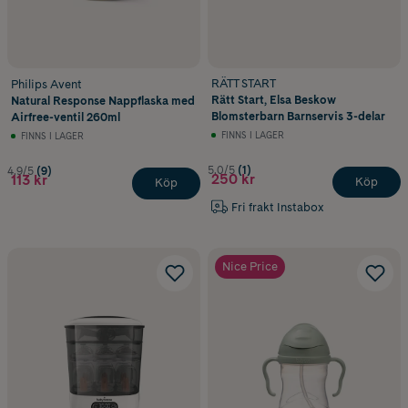
RÄTT START
Philips Avent
Rätt Start, Elsa Beskow
Natural Response Nappflaska med
Blomsterbarn Barnservis 3-delar
Airfree-ventil 260ml
FINNS I LAGER
FINNS I LAGER
5.0/5
(1)
4.9/5
(9)
250 kr
113 kr
Köp
Köp
Fri frakt Instabox
Nice Price