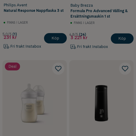
Barnbestick
– ergonomisk form och mjukt material
Philips Avent
Baby Brezza
Pipmugg
– spillfri övergång från flaska till mugg
Natural Response Nappflaska 3 st
Formula Pro Advanced Välling &
Termos och matlåda
– praktiskt för utflykter
Ersättningsmaskin 1 st
FINNS I LAGER
FINNS I LAGER
5.0/5
(1)
4.8/5
(24)
231 kr
3 221 kr
Köp
Köp
Fri frakt Instabox
Fri frakt Instabox
Deal