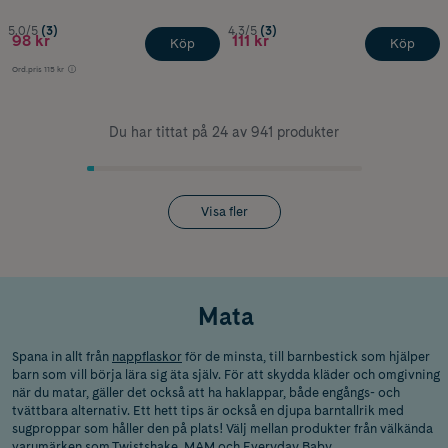
5.0/5
(3)
4.3/5
(3)
98 kr
111 kr
Köp
Köp
Ord.pris
115 kr
Du har tittat på 24 av 941 produkter
Visa fler
Mata
Spana in allt från
nappflaskor
för de minsta, till barnbestick som hjälper
barn som vill börja lära sig äta själv. För att skydda kläder och omgivning
när du matar, gäller det också att ha haklappar, både engångs- och
tvättbara alternativ. Ett hett tips är också en djupa barntallrik med
sugproppar som håller den på plats! Välj mellan produkter från välkända
varumärken som
Twistshake
,
MAM
och Everyday Baby.