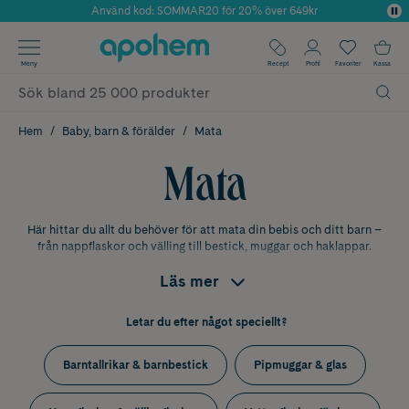
Använd kod: SOMMAR20 för 20% över 649kr
Årets Butik 2025 inom Skönhet
✓ Fri frakt
Meny
Recept
Profil
Favoriter
Kassa
✓ Rådgivning från farmaceuter & hudterapeuter
✓ Poäng på alla köp*
Hem
Baby, barn & förälder
Mata
Mata
Här hittar du allt du behöver för att mata din bebis och ditt barn –
från nappflaskor och välling till bestick, muggar och haklappar.
Mata barn – guide efter ålder
Läs mer
Barnets matbehov förändras snabbt under det första levnadsåret.
Här är en enkel guide:
Letar du efter något speciellt?
0–6 månader – flaskmatning och amning
Barntallrikar & barnbestick
Pipmuggar & glas
Under de första månaderna är bröstmjölk eller
modersmjölksersättning det enda barnet behöver. Välj nappflaskor