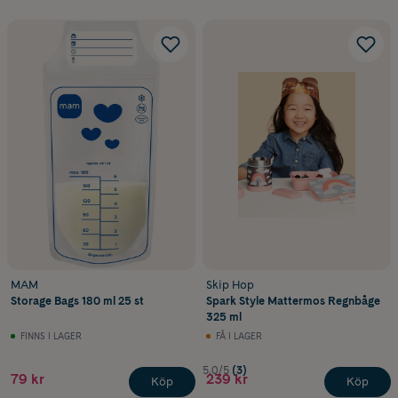
MAM
Skip Hop
Storage Bags 180 ml 25 st
Spark Style Mattermos Regnbåge
325 ml
FINNS I LAGER
FÅ I LAGER
5.0/5
(3)
79 kr
239 kr
Köp
Köp