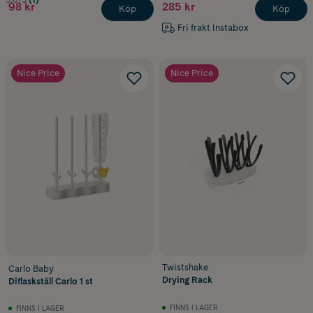
98 kr
285 kr
Köp
Köp
Fri frakt Instabox
Nice Price
Nice Price
Twistshake
Carlo Baby
Drying Rack
Diflaskställ Carlo 1 st
FINNS I LAGER
FINNS I LAGER