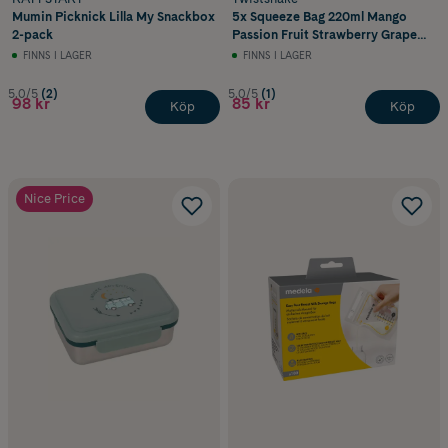
Mumin Picknick Lilla My Snackbox
5x Squeeze Bag 220ml Mango
2-pack
Passion Fruit Strawberry Grape
Coconut
FINNS I LAGER
FINNS I LAGER
5.0/5
(2)
5.0/5
(1)
98 kr
85 kr
Köp
Köp
Nice Price