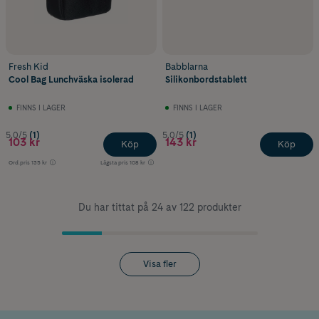
Fresh Kid
Babblarna
Cool Bag Lunchväska isolerad
Silikonbordstablett
FINNS I LAGER
FINNS I LAGER
5.0/5
(1)
5.0/5
(1)
103 kr
143 kr
Köp
Köp
Ord.pris
135 kr
Lägsta pris
108 kr
Du har tittat på 24 av 122 produkter
Visa fler