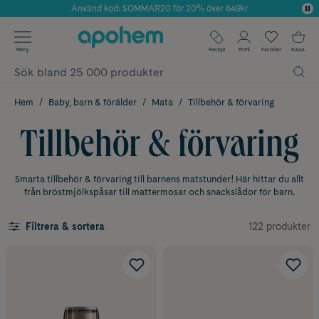
Använd kod: SOMMAR20 för 20% över 649kr
Årets Butik 2025 inom Skönhet
✓ Fri frakt
Meny
Recept
Profil
Favoriter
Kassa
✓ Rådgivning från farmaceuter & hudterapeuter
✓ Poäng på alla köp*
Hem
Baby, barn & förälder
Mata
Tillbehör & förvaring
Tillbehör & förvaring
Smarta tillbehör & förvaring till barnens matstunder! Här hittar du allt
från bröstmjölkspåsar till mattermosar och snackslådor för barn.
122 produkter
Filtrera & sortera