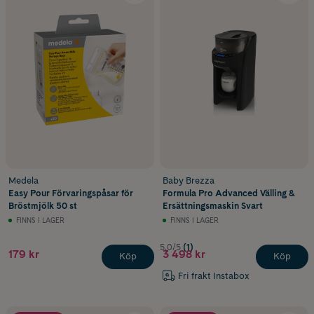
Medela
Baby Brezza
Easy Pour Förvaringspåsar för
Formula Pro Advanced Välling &
Bröstmjölk 50 st
Ersättningsmaskin Svart
FINNS I LAGER
FINNS I LAGER
5.0/5
(1)
179 kr
3 498 kr
Köp
Köp
Fri frakt Instabox