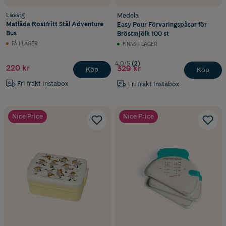
Lässig
Medela
Matlåda Rostfritt Stål Adventure
Easy Pour Förvaringspåsar för
Bus
Bröstmjölk 100 st
FÅ I LAGER
FINNS I LAGER
4.0/5
(2)
220 kr
329 kr
Köp
Köp
Fri frakt Instabox
Fri frakt Instabox
Nice Price
Nice Price