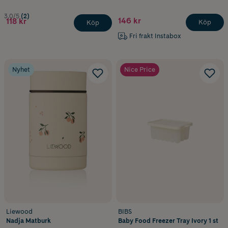
3.0/5
(2)
146 kr
118 kr
Köp
Köp
Fri frakt Instabox
Nyhet
Nice Price
Liewood
BIBS
Nadja Matburk
Baby Food Freezer Tray Ivory 1 st