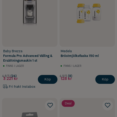
Baby Brezza
Medela
Formula Pro Advanced Välling &
Bröstmjölksflaska 150 ml
Ersättningsmaskin 1 st
FINNS I LAGER
FINNS I LAGER
4.8/5
(24)
4.9/5
(8)
3 221 kr
128 kr
Köp
Köp
Fri frakt Instabox
Deal