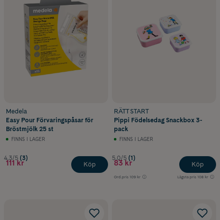
Medela
RÄTT START
Easy Pour Förvaringspåsar för
Pippi Födelsedag Snackbox 3-
Bröstmjölk 25 st
pack
FINNS I LAGER
FINNS I LAGER
4.3/5
(3)
5.0/5
(1)
111 kr
83 kr
Köp
Köp
Ord.pris
109 kr
Lägsta pris
108 kr