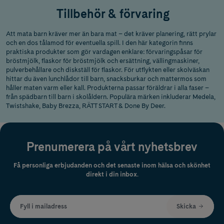
Tillbehör & förvaring
Att mata barn kräver mer än bara mat – det kräver planering, rätt prylar
och en dos tålamod för eventuella spill. I den här kategorin finns
praktiska produkter som gör vardagen enklare: förvaringspåsar för
bröstmjölk, flaskor för bröstmjölk och ersättning, vällingmaskiner,
pulverbehållare och diskställ för flaskor. För utflykten eller skolväskan
hittar du även lunchlådor till barn, snacksburkar och mattermos som
håller maten varm eller kall. Produkterna passar föräldrar i alla faser –
från spädbarn till barn i skolåldern. Populära märken inkluderar Medela,
Twistshake, Baby Brezza, RÄTT START & Done By Deer.
Prenumerera på vårt nyhetsbrev
Få personliga erbjudanden och det senaste inom hälsa och skönhet
direkt i din inbox.
Fyll i mailadress
Skicka