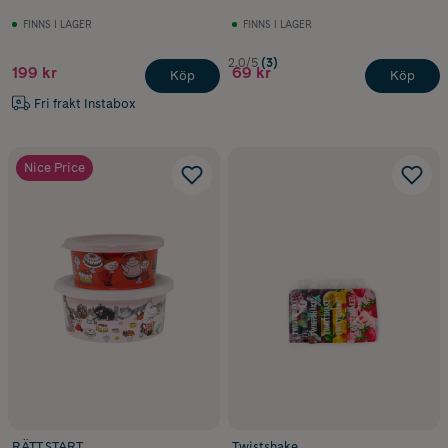
FINNS I LAGER
FINNS I LAGER
2.0/5
(3)
199 kr
69 kr
Köp
Köp
Fri frakt Instabox
Nice Price
RÄTT START
Twistshake