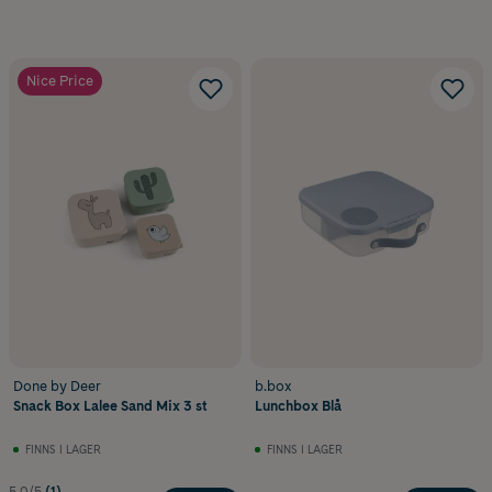
Nice Price
Done by Deer
b.box
Snack Box Lalee Sand Mix 3 st
Lunchbox Blå
FINNS I LAGER
FINNS I LAGER
5.0/5
(1)