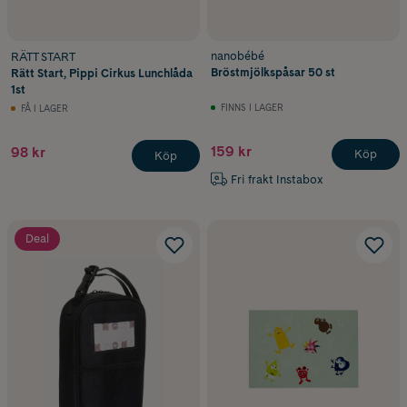
nanobébé
RÄTT START
Bröstmjölkspåsar 50 st
Rätt Start, Pippi Cirkus Lunchlåda
1st
FINNS I LAGER
FÅ I LAGER
159 kr
98 kr
Köp
Köp
Fri frakt Instabox
Deal