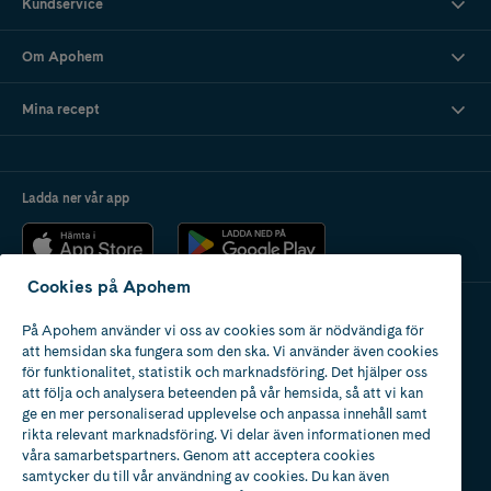
Kundservice
Om Apohem
Mina recept
Ladda ner vår app
Cookies på Apohem
På Apohem använder vi oss av cookies som är nödvändiga för
Apotek med tillstånd
att hemsidan ska fungera som den ska. Vi använder även cookies
av Läkemedelsverket
för funktionalitet, statistik och marknadsföring. Det hjälper oss
att följa och analysera beteenden på vår hemsida, så att vi kan
ge en mer personaliserad upplevelse och anpassa innehåll samt
rikta relevant marknadsföring. Vi delar även informationen med
våra samarbetspartners. Genom att acceptera cookies
samtycker du till vår användning av cookies. Du kan även
2024