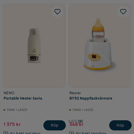
NENO
Beurer
Portable Heater Savia
BY52 Nappflaskvärmare
FINNS I LAGER
FINNS I LAGER
3.6/5
(9)
1 375 kr
348 kr
Köp
Köp
Fri frakt Instabox
Fri frakt Instabox