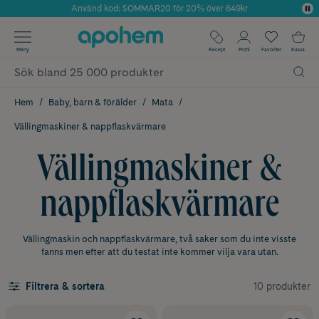
Använd kod: SOMMAR20 för 20% över 649kr
Årets Butik 2025 inom Skönhet
✓ Fri frakt
Meny
Recept
Profil
Favoriter
Kassa
✓ Rådgivning från farmaceuter & hudterapeuter
✓ Poäng på alla köp*
Hem
Baby, barn & förälder
Mata
Vällingmaskiner & nappflaskvärmare
Vällingmaskiner &
nappflaskvärmare
Vällingmaskin och nappflaskvärmare, två saker som du inte visste
fanns men efter att du testat inte kommer vilja vara utan.
10 produkter
Filtrera & sortera