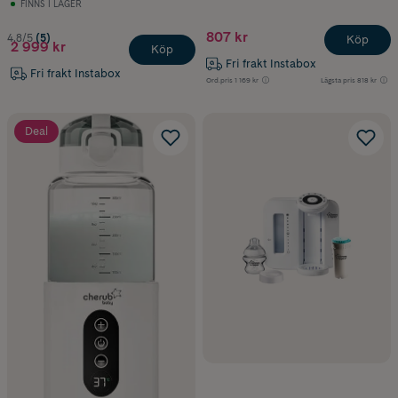
FINNS I LAGER
807 kr
4.8/5
(5)
Köp
2 999 kr
Köp
Fri frakt Instabox
Fri frakt Instabox
Ord.pris
1 169 kr
Lägsta pris
818 kr
Deal