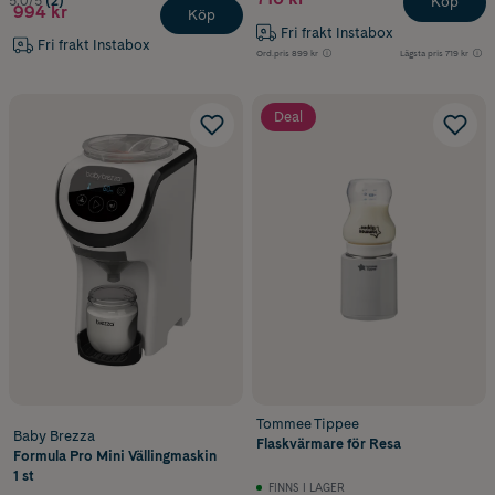
5.0/5
(2)
Köp
994 kr
Köp
Fri frakt Instabox
Fri frakt Instabox
Ord.pris
899 kr
Lägsta pris
719 kr
Deal
Tommee Tippee
Baby Brezza
Flaskvärmare för Resa
Formula Pro Mini Vällingmaskin
1 st
FINNS I LAGER