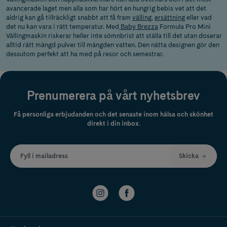
avancerade laget men alla som har hört en hungrig bebis vet att det
aldrig kan gå tillräckligt snabbt att
få fram
välling,
ersättning
eller vad
det nu kan vara i rätt temperatur. Med
Baby Brezza
Formula Pro Mini
Vällingmaskin riskerar heller inte sömnbrist att ställa till det utan doserar
alltid rätt mängd pulver till mängden vatten. Den nätta designen gör den
dessutom perfekt att ha med på resor och semestrar.
Prenumerera på vårt nyhetsbrev
Få personliga erbjudanden och det senaste inom hälsa och skönhet
direkt i din inbox.
Fyll i mailadress
Skicka