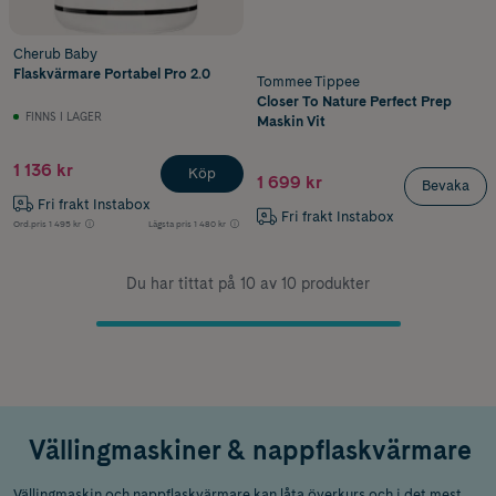
Cherub Baby
Flaskvärmare Portabel Pro 2.0
Tommee Tippee
Closer To Nature Perfect Prep
FINNS I LAGER
Maskin Vit
1 136 kr
Köp
1 699 kr
Bevaka
Fri frakt Instabox
Fri frakt Instabox
Ord.pris
1 495 kr
Lägsta pris
1 480 kr
Du har tittat på 10 av 10 produkter
Vällingmaskiner & nappflaskvärmare
Vällingmaskin och nappflaskvärmare kan låta överkurs och i det mest