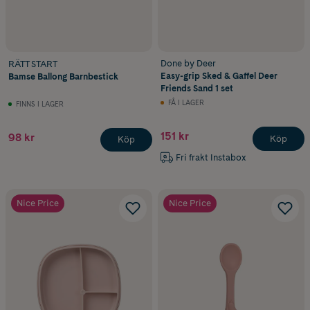
Done by Deer
RÄTT START
Easy-grip Sked & Gaffel Deer
Bamse Ballong Barnbestick
Friends Sand 1 set
FÅ I LAGER
FINNS I LAGER
151 kr
98 kr
Köp
Köp
Fri frakt Instabox
Nice Price
Nice Price