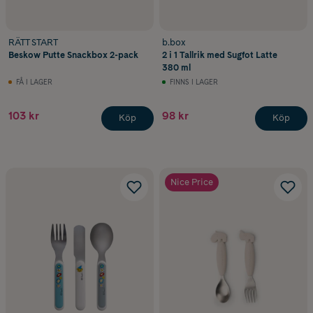
RÄTT START
b.box
Beskow Putte Snackbox 2-pack
2 i 1 Tallrik med Sugfot Latte
380 ml
FÅ I LAGER
FINNS I LAGER
103 kr
98 kr
Köp
Köp
Nice Price