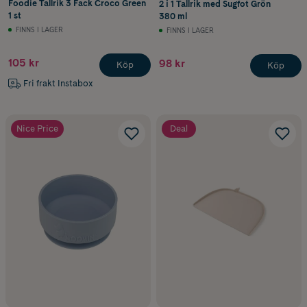
Foodie Tallrik 3 Fack Croco Green
2 i 1 Tallrik med Sugfot Grön
1 st
380 ml
FINNS I LAGER
FINNS I LAGER
105 kr
98 kr
Köp
Köp
Fri frakt Instabox
Nice Price
Deal