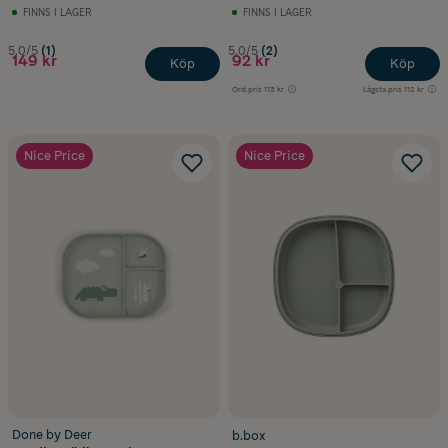
FINNS I LAGER
FINNS I LAGER
5.0/5
(1)
5.0/5
(2)
149 kr
92 kr
Köp
Köp
Ord.pris
113 kr
Lägsta pris
112 kr
Nice Price
Nice Price
Done by Deer
b.box