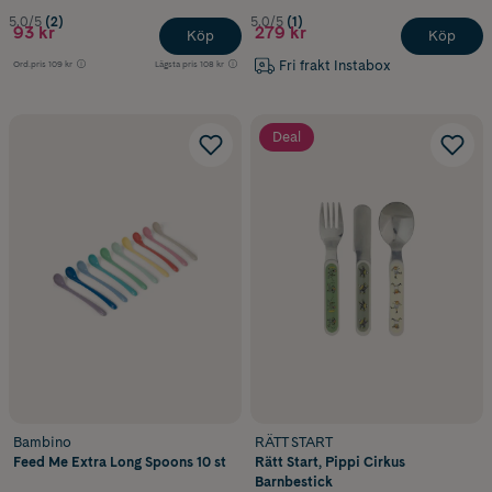
5.0/5
(2)
5.0/5
(1)
93 kr
279 kr
Köp
Köp
Fri frakt Instabox
Ord.pris
109 kr
Lägsta pris
108 kr
Deal
Bambino
RÄTT START
Feed Me Extra Long Spoons 10 st
Rätt Start, Pippi Cirkus
Barnbestick