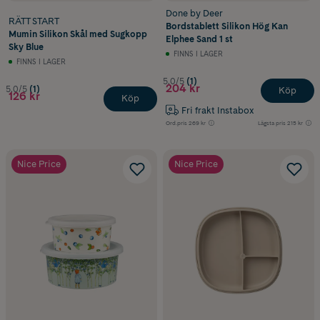
Done by Deer
RÄTT START
Bordstablett Silikon Hög Kan
Mumin Silikon Skål med Sugkopp
Elphee Sand 1 st
Sky Blue
FINNS I LAGER
FINNS I LAGER
5.0/5
(1)
204 kr
5.0/5
(1)
Köp
126 kr
Köp
Fri frakt Instabox
Ord.pris
269 kr
Lägsta pris
215 kr
Nice Price
Nice Price