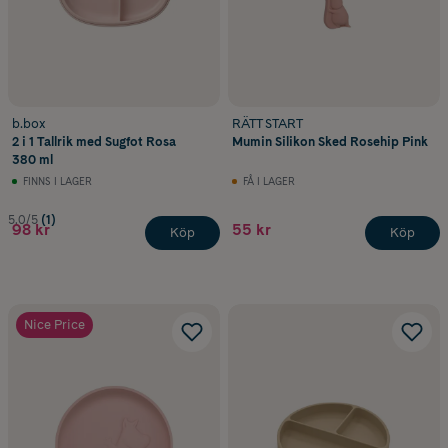
b.box
RÄTT START
2 i 1 Tallrik med Sugfot Rosa
Mumin Silikon Sked Rosehip Pink
380 ml
FINNS I LAGER
FÅ I LAGER
5.0/5
(1)
98 kr
55 kr
Köp
Köp
Nice Price