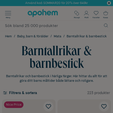
Använd kod: SOMMAR20 för 20% över 649kr
Årets Butik 2025 inom Skönhet
✓ Fri frakt
Meny
Recept
Profil
Favoriter
Kassa
✓ Rådgivning från farmaceuter & hudterapeuter
✓ Poäng på alla köp*
Hem
Baby, barn & förälder
Mata
Barntallrikar & barnbestick
Barntallrikar &
barnbestick
Barntallrikar och barnbestick i härliga färger. Här hittar du allt för att
göra ditt barns måltider både lättare och roligare.
223 produkter
Filtrera & sortera
Nice Price