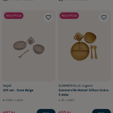
Nice Price
Nice Price
Najell
SUMMERVILLE organic
Gift set - Dune Beige
Summerville Matset Silikon Ockra
5 delar
FINNS I LAGER
FÅ I LAGER
467 kr
455 kr