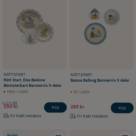
RÄTT START
RÄTT START
Rätt Start, Elsa Beskow
Bamse Ballong Barnservis 3 delar
Blomsterbarn Barnservis 3-delar
FINNS I LAGER
FÅ I LAGER
5.0/5
(1)
250 kr
283 kr
Köp
Köp
Fri frakt Instabox
Fri frakt Instabox
Nyhet