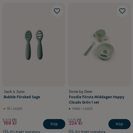
Jack o Juno
Done by Deer
Bubble Försked Sage
Foodie Första Middagen Happy
Clouds Grön 1 set
FÅ I LAGER
FINNS I LAGER
5.0/5
(1)
1.0/5
(1)
169 kr
224 kr
Köp
Köp
Fri frakt Instabox
Fri frakt Instabox