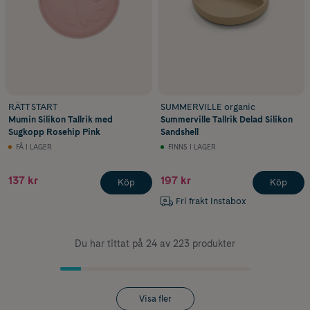
RÄTT START
SUMMERVILLE organic
Mumin Silikon Tallrik med
Summerville Tallrik Delad Silikon
Sugkopp Rosehip Pink
Sandshell
FÅ I LAGER
FINNS I LAGER
137 kr
197 kr
Köp
Köp
Fri frakt Instabox
Du har tittat på 24 av 223 produkter
Visa fler