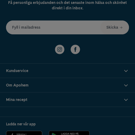
komma åt i botten av barnmatsburken.
Få personliga erbjudanden och det senaste inom hälsa och skönhet
direkt i din inbox.
Fyll i mailadress
Skicka
Kundservice
Om Apohem
Mina recept
Ladda ner vår app