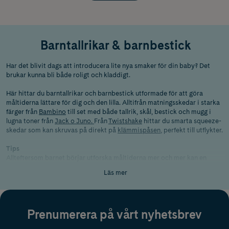
Barntallrikar & barnbestick
Har det blivit dags att introducera lite nya smaker för din baby? Det
brukar kunna bli både roligt och kladdigt.
Här hittar du barntallrikar och barnbestick utformade för att göra
måltiderna lättare för dig och den lilla. Alltifrån matningsskedar i starka
färger från
Bambino
till set med både tallrik, skål, bestick och mugg i
lugna toner från
Jack o Juno.
Från
Twistshake
hittar du smarta squeeze-
skedar som kan skruvas på direkt på
klämmispåsen
, perfekt till utflykter.
Tips
Allteftersom barnet börjar utforska måltiderna mer och mer kan en
tallrik med sugpropp och flera sektioner samt en ergonomisk sked göra
Läs mer
stor skillnad och minska risken för att allt hamnar på golvet, tro oss
mycket kommer hamna där ändå.
Tallrikar och bestick tillverkade i silikon är både hållbara, smidiga att
Prenumerera på vårt nyhetsbrev
rengöra och enkla för babyn att greppa. Mjuka former och material gör
det också behagligare för babyns mun. En längre sked gör det lättare att