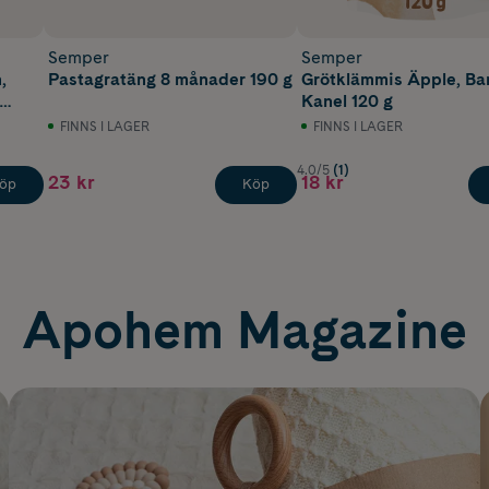
Semper
Semper
,
Pastagratäng 8 månader 190 g
Grötklämmis Äpple, Ba
Kanel 120 g
FINNS I LAGER
FINNS I LAGER
4.0/5
(1)
23 kr
18 kr
öp
Köp
Apohem Magazine