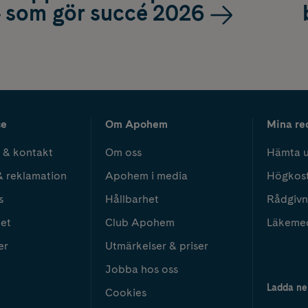
som gör succé 2026
ce
Om Apohem
Mina re
 & kontakt
Om oss
Hämta u
& reklamation
Apohem i media
Högkos
s
Hållbarhet
Rådgivn
het
Club Apohem
Läkeme
er
Utmärkelser & priser
Jobba hos oss
Ladda ne
Cookies