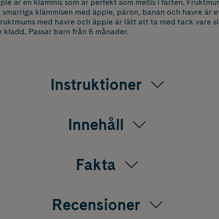
 är en klämmis som är perfekt som mellis i farten. Fruktmum
smarriga klämmisen med äpple, päron, banan och havre är et
ruktmums med havre och äpple är lätt att ta med tack vare si
ch kladd. Passar barn från 6 månader.
Instruktioner
Innehåll
Fakta
Recensioner