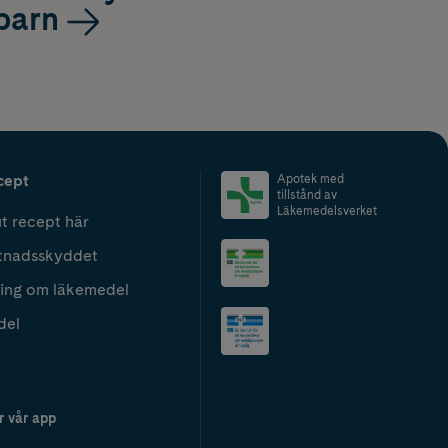
barn
cept
Apotek med
tillstånd av
Läkemedelsverket
t recept här
tnadsskyddet
ing om läkemedel
del
r vår app