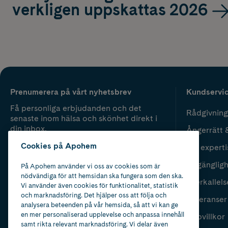
verkligen uppskattas 2026
Prenumerera på vårt nyhetsbrev
Kundservi
Få personliga erbjudanden och det
Rådgivning
senaste inom hälsa och skönhet direkt i
din inbox.
Ångerrätt 
Cookies på Apohem
Vår experti
Fyll i mailadress
Skicka
Tillgänglig
På Apohem använder vi oss av cookies som är
nödvändiga för att hemsidan ska fungera som den ska.
Återkallels
Vi använder även cookies för funktionalitet, statistik
och marknadsföring. Det hjälper oss att följa och
Leveranser
analysera beteenden på vår hemsida, så att vi kan ge
en mer personaliserad upplevelse och anpassa innehåll
Köpvillkor
samt rikta relevant marknadsföring. Vi delar även