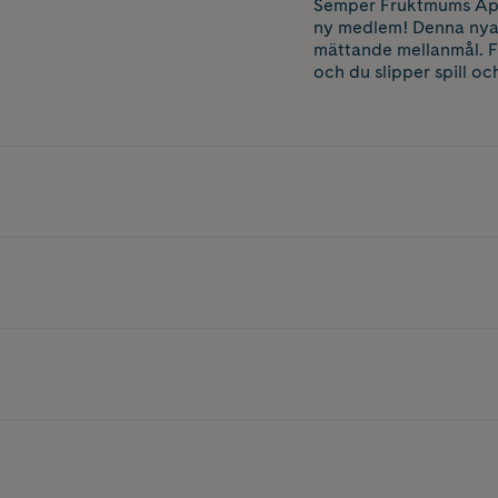
Semper Fruktmums Äpple
ny medlem! Denna nya 
mättande mellanmål. F
och du slipper spill o