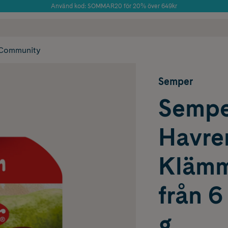
Använd kod: SOMMAR20 för 20% över 649kr
 frakt
✓ Rådgivning från farmaceuter & hudterapeuter
Årets Butik 2025 inom Skönhet
✓ Poäng på alla
Community
Semper
Sempe
Havr
Klämm
från 6
g