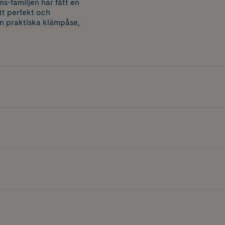
s-familjen har fått en
t perfekt och
n praktiska klämpåse,