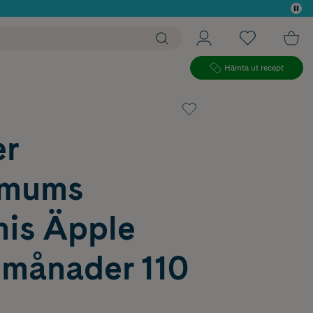
 köp*
Hämta ut recept
r
emums
is Äpple
 månader 110