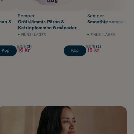
Semper
Semper
nan &
Grötklämmis Päron &
Smoothie sommar 90
Katrinplommon 6 månader
120 g
FINNS I LAGER
FINNS I LAGER
5.0/5
(3)
5.0/5
(2)
16 kr
13 kr
Köp
Köp