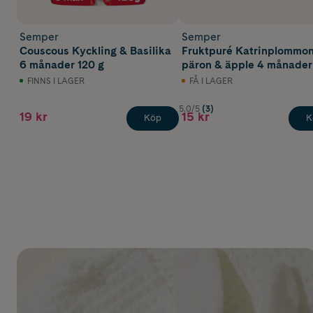
Semper
Semper
Couscous Kyckling & Basilika
Fruktpuré Katrinplommon
6 månader 120 g
päron & äpple 4 månader
190 g
FINNS I LAGER
FÅ I LAGER
5.0/5
(3)
19 kr
15 kr
Köp
K