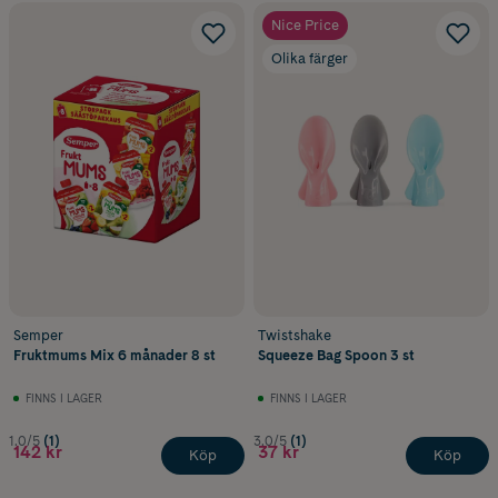
Nice Price
Olika färger
Semper
Twistshake
Fruktmums Mix 6 månader 8 st
Squeeze Bag Spoon 3 st
FINNS I LAGER
FINNS I LAGER
1.0/5
(1)
3.0/5
(1)
142 kr
37 kr
Köp
Köp