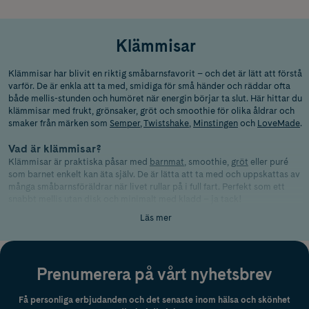
Klämmisar
Klämmisar har blivit en riktig småbarnsfavorit – och det är lätt att förstå
varför. De är enkla att ta med, smidiga för små händer och räddar ofta
både mellis-stunden och humöret när energin börjar ta slut. Här hittar du
klämmisar med frukt, grönsaker, gröt och smoothie för olika åldrar och
smaker från märken som
Semper
,
Twistshake
,
Minstingen
och
LoveMade
.
Vad är klämmisar?
Klämmisar är praktiska påsar med
barnmat
, smoothie,
gröt
eller puré
som barnet enkelt kan äta själv. De är lätta att ta med och uppskattas av
många småbarnsföräldrar när livet rullar på i full fart. Perfekt som ett
snabbt mellis utan disk och minimalt med kladd – ja tack!
Läs mer
Klämmisar – från vilken ålder?
Många funderar på när det egentligen är okej att börja med klämmisar.
Det beror lite på innehållet och barnets utveckling, men generellt gäller:
Prenumerera på vårt nyhetsbrev
Ålder
Innehåll
4–6 månader
släta puréer och smakportioner
Få personliga erbjudanden och det senaste inom hälsa och skönhet