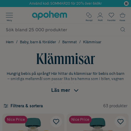
Använd kod: SOMMAR20 för 20% över 649kr
Årets Butik 2025 inom Skönhet
✓ Fri frakt
Meny
Recept
Profil
Favoriter
Kassa
✓ Rådgivning från farmaceuter & hudterapeuter
✓ Poäng på alla köp*
Hem
Baby, barn & förälder
Barnmat
Klämmisar
Klämmisar
Hungrig bebis på språng? Här hittar du klämmisar för bebis och barn
– smidiga mellanmål som passar lika bra hemma som i bilen, vagnen
eller skötväskan.
Läs mer
Fruktklämmisar
Klämmisar med fruktpuré är populära som snabbt
mellanmål
hemma,
63 produkter
Filtrera & sortera
i vagnen eller på utflykten.
Nice Price
Nice Price
Gröt- & smoothieklämmisar
För dig som söker ett lite mer mättande alternativ finns klämmisar