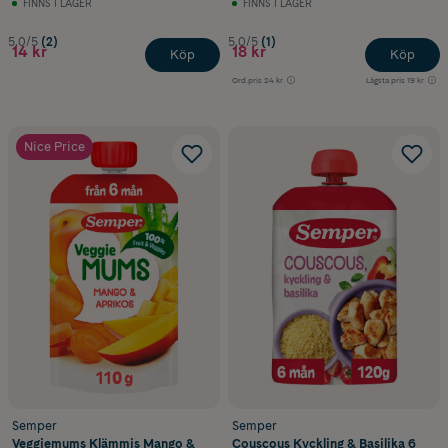
FINNS I LAGER
FINNS I LAGER
5.0/5
(2)
5.0/5
(1)
14 kr
18 kr
Köp
Köp
Ord.pris
24 kr
Lägsta pris
19 kr
Nice Price
Semper
Semper
Veggiemums Klämmis Mango &
Couscous Kyckling & Basilika 6