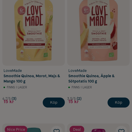
med
gröt
, smoothie och blandade ingredienser, perfekt komplement
till annan
barnmat
.
Klämmisar för olika åldrar
Här hittar du klämmisar anpassade för olika åldrar och
utvecklingsfaser – från släta puréer till mer textur och bitar.
LoveMade
LoveMade
Smoothie Quinoa, Morot, Majs &
Smoothie Quinoa, Äpple &
Mango 100 g
Sötpotatis 100 g
FINNS I LAGER
FINNS I LAGER
4.7/5
(3)
3.5/5
(2)
15 kr
15 kr
Köp
Köp
Nice Price
Deal