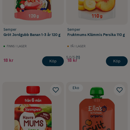
Semper
Semper
Gröt Jordgubb Banan 1-3 år 120 g
Fruktmums Klämmis Persika 110 g
FINNS I LAGER
FÅ I LAGER
5.0/5
(1)
18 kr
18 kr
Köp
Köp
Eko