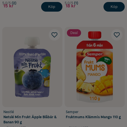
5.0/5
(2)
5.0/5
(1)
15 kr
18 kr
Köp
Köp
Deal
Nestlé
Semper
Netslé Min Frukt Äpple Blåbär &
Fruktmums Klämmis Mango 110 g
Banan 90 g