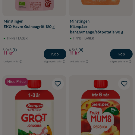
Minstingen
Minstingen
EKO Havre Quinoagröt 120 g
Klämpåse
banan/mango/sötpotatis 90 g
FINNS I LAGER
FINNS I LAGER
5.0/5
(1)
4.3/5
(6)
11 kr
11 kr
Köp
Köp
Ord.pris
14 kr
Lägsta pris
12 kr
Ord.pris
14 kr
Lägsta pris
13 kr
Nice Price