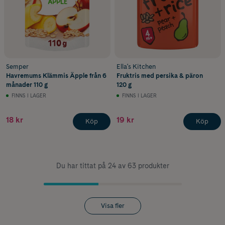
Semper
Ella's Kitchen
Havremums Klämmis Äpple från 6
Fruktris med persika & päron
månader 110 g
120 g
FINNS I LAGER
FINNS I LAGER
18 kr
19 kr
Köp
Köp
Du har tittat på 24 av 63 produkter
Visa fler