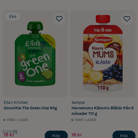
Eko
Ella's Kitchen
Semper
Smoothie The Green One 90g
Havremums Klämmis Blåbär från 6
månader 110 g
FINNS I LAGER
FINNS I LAGER
5.0/5
(1)
18 kr
18 kr
Köp
Köp