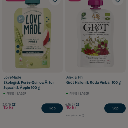
LoveMade
Alex & Phil
Ekologisk Purée Quinoa Ärtor
Gröt Hallon & Röda Vinbär 100 g
Squash & Äpple 100 g
FINNS I LAGER
FINNS I LAGER
3.0/5
(2)
4.5/5
(2)
15 kr
16 kr
Köp
Köp
Ord.pris
20 kr