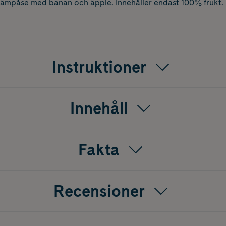
klämpåse med banan och äpple. Innehåller endast 100% frukt. P
.
Instruktioner
Innehåll
Fakta
Recensioner