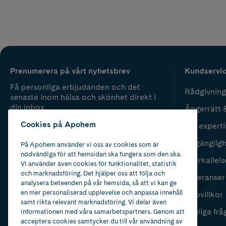
Prenumerera på vårt nyhetsbrev
Kundservi
Få personliga erbjudanden och det
Rådgivning
senaste inom hälsa och skönhet direkt i
din inbox.
Ångerrätt 
Cookies på Apohem
Vår experti
Fyll i mailadress
Skicka
Tillgänglig
På Apohem använder vi oss av cookies som är
nödvändiga för att hemsidan ska fungera som den ska.
Återkallels
Vi använder även cookies för funktionalitet, statistik
och marknadsföring. Det hjälper oss att följa och
Leveranser
analysera beteenden på vår hemsida, så att vi kan ge
en mer personaliserad upplevelse och anpassa innehåll
Köpvillkor
samt rikta relevant marknadsföring. Vi delar även
Vanliga frå
informationen med våra samarbetspartners. Genom att
acceptera cookies samtycker du till vår användning av