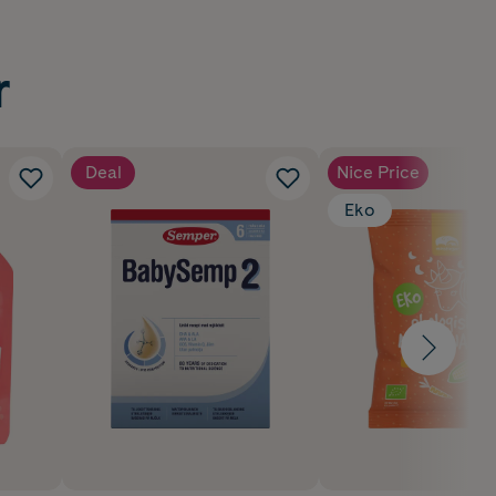
r
Deal
Nice Price
Eko