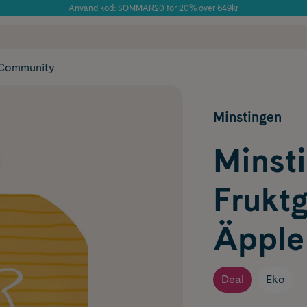
Använd kod: SOMMAR20 för 20% över 649kr
 frakt
✓ Rådgivning från farmaceuter & hudterapeuter
Årets Butik 2025 inom Skönhet
✓ Poäng på alla
Community
Minstingen
Minst
Frukt
Äpple
Deal
Eko