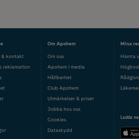
ce
Om Apohem
Mina re
 & kontakt
Om oss
Hämta u
& reklamation
Apohem i media
Högkos
s
Hållbarhet
Rådgivn
het
Club Apohem
Läkeme
er
Utmärkelser & priser
Jobba hos oss
Ladda ne
Cookies
gor
Dataskydd