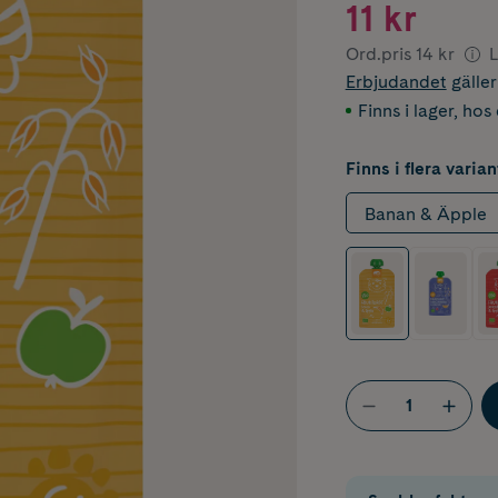
11 kr
Ord.pris
14 kr
L
Erbjudandet
gälle
Finns i lager
,
hos 
Finns i flera varian
Banan & Äpple