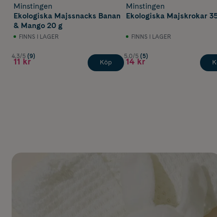
Minstingen
Minstingen
Ekologiska Majssnacks Banan
Ekologiska Majskrokar 3
& Mango 20 g
FINNS I LAGER
FINNS I LAGER
4.3/5
(9)
5.0/5
(5)
11 kr
14 kr
Köp
K