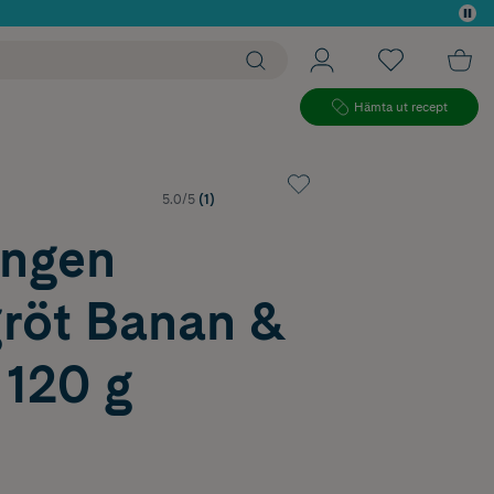
 köp*
Hämta ut recept
5.0/5
(1)
ingen
gröt Banan &
 120 g