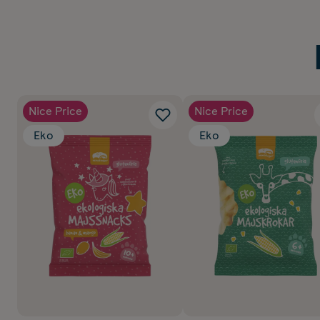
Nice Price
Nice Price
Eko
Eko