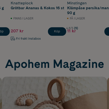
Knatteplock
Minstingen
5 g
Grötbar Ananas & Kokos 16 st
Klämpåse persika/man
90 g
FINNS I LAGER
FÅ I LAGER
4.8/5
(5)
207 kr
11 kr
öp
Köp
Fri frakt Instabox
Apohem Magazine