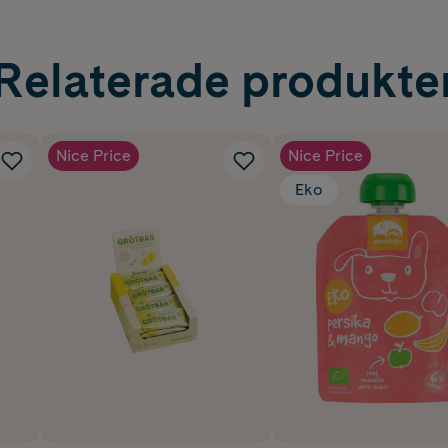
Relaterade produkte
Nice Price
Nice Price
Eko