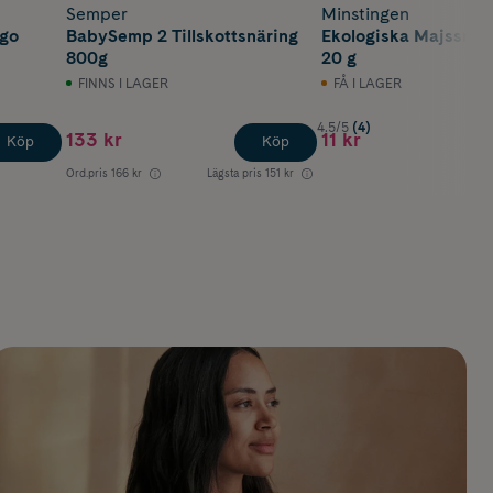
Semper
Minstingen
go
BabySemp 2 Tillskottsnäring
Ekologiska Majssnac
800g
20 g
FINNS I LAGER
FÅ I LAGER
4.5/5
(4)
133 kr
11 kr
Köp
Köp
Ord.pris
166 kr
Lägsta pris
151 kr