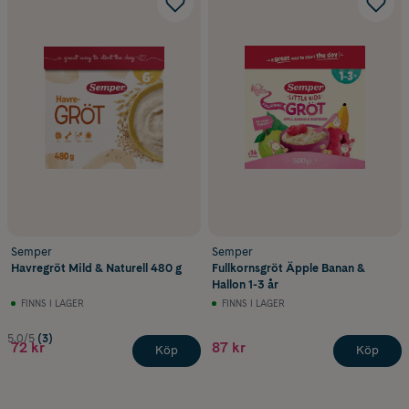
Semper
Semper
Havregröt Mild & Naturell 480 g
Fullkornsgröt Äpple Banan &
Hallon 1-3 år
FINNS I LAGER
FINNS I LAGER
5.0/5
(3)
72 kr
87 kr
Köp
Köp