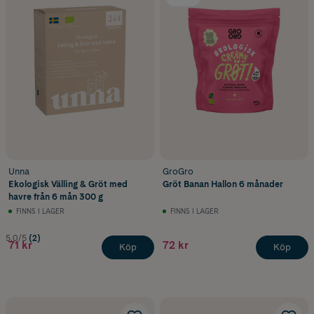
Unna
GroGro
Ekologisk Välling & Gröt med
Gröt Banan Hallon 6 månader
havre från 6 mån 300 g
FINNS I LAGER
FINNS I LAGER
5.0/5
(2)
71 kr
72 kr
Köp
Köp