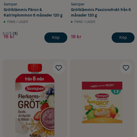
Semper
Semper
Grötklämmis Päron &
Grötklämmis Passionsfrukt från 6
Katrinplommon 6 månader 120 g
månader 120 g
FINNS I LAGER
FINNS I LAGER
5.0/5
(3)
16 kr
18 kr
Köp
Köp