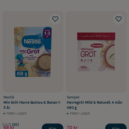
Nestlé
Semper
Min Gröt Havre Quinoa & Banan 1-
Havregröt Mild & Naturell, 4 mån
3 år
480 g
FINNS I LAGER
FINNS I LAGER
5.0/5
(20)
68 kr
70 kr
Köp
Köp