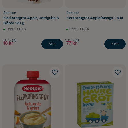
Semper
Semper
Flerkornsgröt Äpple, Jordgubb &
Flerkornsgröt Apple/Mango 1-3 år
Blåbär 120 g
FINNS I LAGER
FINNS I LAGER
5.0/5
(3)
5.0/5
(1)
18 kr
77 kr
Köp
Köp