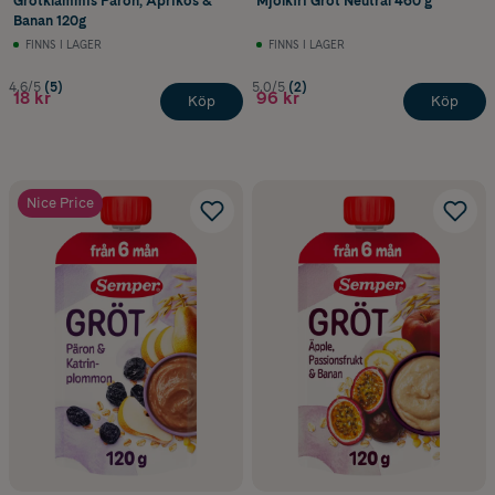
Grötklämmis Päron, Aprikos &
Mjölkfri Gröt Neutral 460 g
Banan 120g
FINNS I LAGER
FINNS I LAGER
4.6/5
(5)
5.0/5
(2)
18 kr
96 kr
Köp
Köp
Nice Price