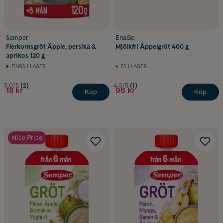
Semper
EnaGo
Flerkornsgröt Äpple, persika &
Mjölkfri Äppelgröt 460 g
aprikos 120 g
FINNS I LAGER
FÅ I LAGER
5.0/5
(2)
4.0/5
(1)
18 kr
96 kr
Köp
Köp
Nice Price