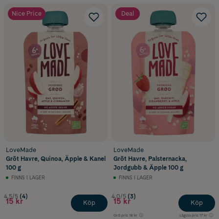
Nice Price
Deal
LoveMade
LoveMade
Grōt Havre, Quinoa, Äpple & Kanel
Grōt Havre, Palsternacka,
100 g
Jordgubb & Äpple 100 g
FINNS I LAGER
FINNS I LAGER
4.5/5
(4)
4.0/5
(3)
15 kr
15 kr
Köp
Köp
Ord.pris
18 kr
Lägsta pris
17 kr