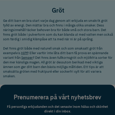
Gröt
Ge ditt barn en bra start varje dag genom att erbjuda en smakrik gröt
fylld av energi. Den mättar bra och finns i många olika smaker. Dess
näringsinnehåll täcker behoven bra för både små och stora barn. Det
finns gröt både i pulverform som du kan blanda ut med vatten men också
som färdig i smidig klämpåse att ta med när ni är på språng.
Det finns gröt både med naturell smak och som smaksatt gröt från
exempelvis
HiPP
. Eller varför inte låta ditt barn få prova en spännande
variant från
Semper
? Det finns även fullkornsgröt och mjölkfria sorter för
den mer känsliga magen. All gröt är dessutom berikad med viktiga
ämnen som ger ditt barn den bästa möjliga måltiden. Ett tips är att
smaksätta gröten med fruktpuré eller sockerfri sylt för att variera
smaken.
Prenumerera på vårt nyhetsbrev
Få personliga erbjudanden och det senaste inom hälsa och skönhet
direkt i din inbox.