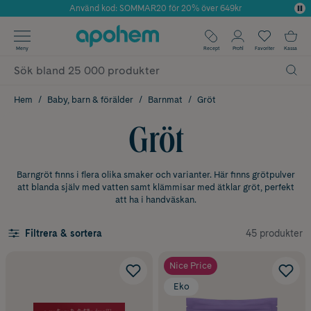
Använd kod: SOMMAR20 för 20% över 649kr
Årets Butik 2025 inom Skönhet
✓ Fri frakt
Meny
Recept
Profil
Favoriter
Kassa
✓ Rådgivning från farmaceuter & hudterapeuter
✓ Poäng på alla köp*
Hem
Baby, barn & förälder
Barnmat
Gröt
Gröt
Barngröt finns i flera olika smaker och varianter. Här finns grötpulver
att blanda själv med vatten samt klämmisar med ätklar gröt, perfekt
att ha i handväskan.
45 produkter
Filtrera & sortera
Nice Price
Eko