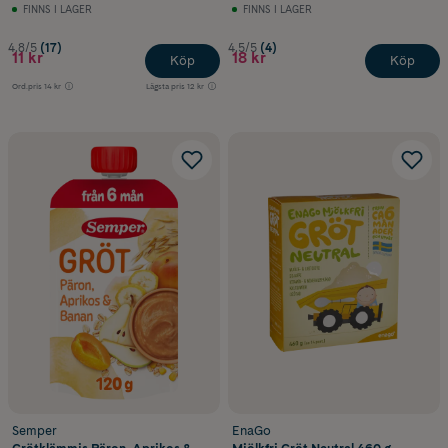
FINNS I LAGER
FINNS I LAGER
4.8/5
(17)
4.5/5
(4)
11 kr
18 kr
Köp
Köp
Ord.pris
14 kr
Lägsta pris
12 kr
Semper
EnaGo