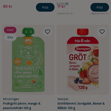
5.0/5
(1)
80 kr
11 kr
Köp
Köp
Ord.pris
14 kr
Lägsta pris
12 kr
Deal
Eko
Minstingen
Semper
Fruktgröt päron, mango &
Grötklämmis Jordgubb, Banan &
passionsfrukt 120 g
Blåbär 120 g