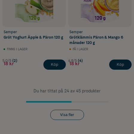
Semper
Semper
Gröt Yoghurt Äpple & Päron 120 g
Grötklämmis Päron & Mango 6
månader 120 g
FINNS I LAGER
FÅ I LAGER
5.0/5
(2)
4.8/5
(4)
18 kr
18 kr
Köp
Köp
Du har tittat på 24 av 45 produkter
Visa fler