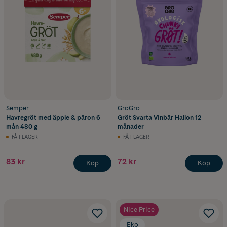
Semper
GroGro
Havregröt med äpple & päron 6
Gröt Svarta Vinbär Hallon 12
mån 480 g
månader
FÅ I LAGER
FÅ I LAGER
83 kr
72 kr
Köp
Köp
Nice Price
Eko