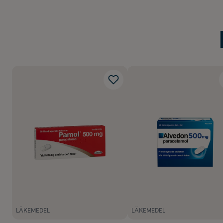
Uppfyller eller öv
Designad och test
Testad för överen
Testad enligt fle
LÄKEMEDEL
LÄKEMEDEL