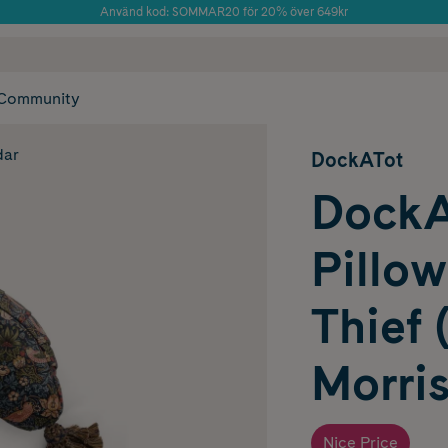
Använd kod: SOMMAR20 för 20% över 649kr
Årets Butik 2025 inom Skönhet
 frakt
✓ Rådgivning från farmaceuter & hudterapeuter
✓ Poäng på alla
Community
dar
DockATot
DockA
Pillow
Thief 
Morris
Nice Price