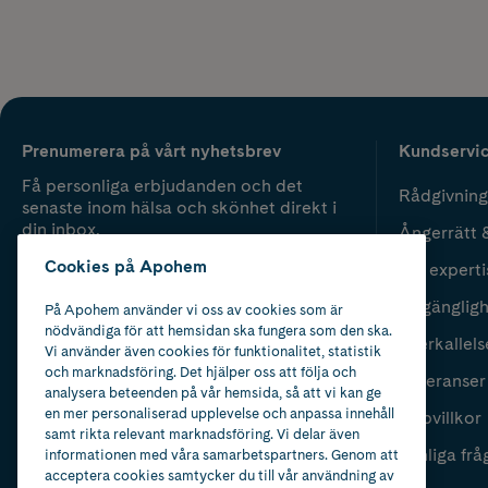
Prenumerera på vårt nyhetsbrev
Kundservi
Få personliga erbjudanden och det
Rådgivning
senaste inom hälsa och skönhet direkt i
din inbox.
Ångerrätt 
Cookies på Apohem
Vår experti
Fyll i mailadress
Skicka
Tillgänglig
På Apohem använder vi oss av cookies som är
nödvändiga för att hemsidan ska fungera som den ska.
Återkallels
Vi använder även cookies för funktionalitet, statistik
och marknadsföring. Det hjälper oss att följa och
Leveranser
analysera beteenden på vår hemsida, så att vi kan ge
en mer personaliserad upplevelse och anpassa innehåll
Köpvillkor
samt rikta relevant marknadsföring. Vi delar även
Vanliga frå
informationen med våra samarbetspartners. Genom att
acceptera cookies samtycker du till vår användning av