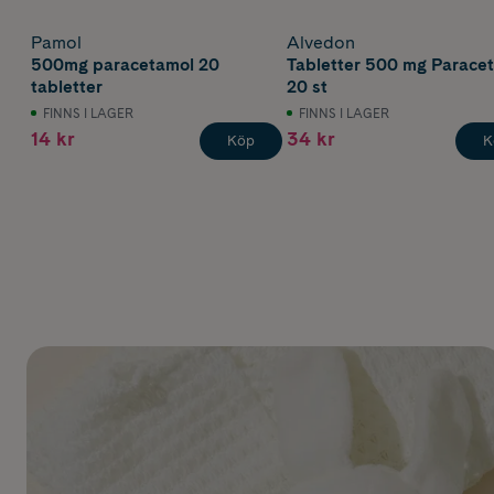
Pamol
Alvedon
500mg paracetamol 20
Tabletter 500 mg Parace
tabletter
20 st
FINNS I LAGER
FINNS I LAGER
14 kr
34 kr
Köp
K