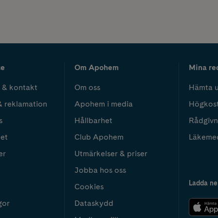
ce
Om Apohem
Mina re
 & kontakt
Om oss
Hämta u
& reklamation
Apohem i media
Högkos
s
Hållbarhet
Rådgivn
het
Club Apohem
Läkeme
er
Utmärkelser & priser
Jobba hos oss
Ladda ne
Cookies
gor
Dataskydd