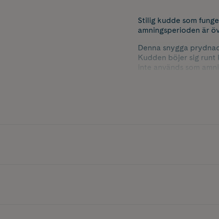
Stilig kudde som funge
amningsperioden är öv
Denna snygga prydnads
Kudden böjer sig runt
inte används som amni
Ger mamma och ba
Underlättar ankny
Snygg inrednings
Egenskaper
Tillverkad av lät
Dold dragkedja
Böjd, ergonomisk
Mått: 57 x 34 x 17
Test & certifiering
REACH-kompatibel
Ytterligare tester