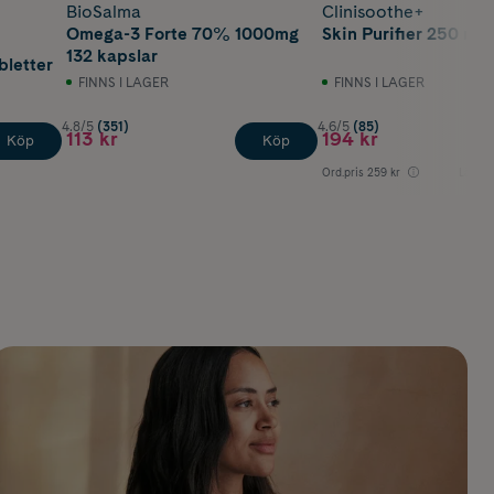
BioSalma
Clinisoothe+
Omega-3 Forte 70% 1000mg
Skin Purifier 250 ml
132 kapslar
bletter
FINNS I LAGER
FINNS I LAGER
4.8/5
(351)
4.6/5
(85)
113 kr
194 kr
Köp
Köp
Ord.pris
259 kr
Lägsta 