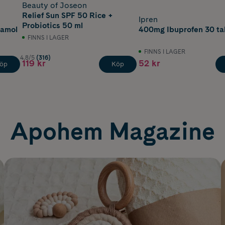
Beauty of Joseon
Relief Sun SPF 50 Rice +
Ipren
Probiotics 50 ml
tamol
400mg Ibuprofen 30 ta
FINNS I LAGER
FINNS I LAGER
4.8/5
(316)
119 kr
52 kr
öp
Köp
Apohem Magazine