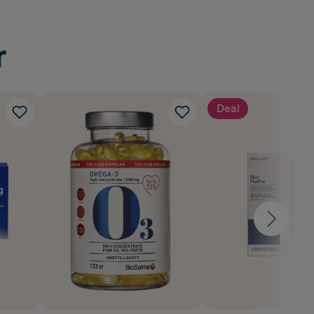
8)
r
Deal