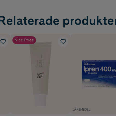
erträffar produktsäkerhetsföreskrifter för barn (US CPSIA 200
ad för hållbarhet
sstämmelse med California Proposition 65
Relaterade produkte
ra tygprestandastandarder
Nice Price
LÄKEMEDEL