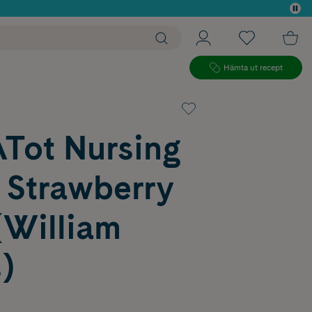
 köp*
Hämta ut recept
Tot Nursing
 Strawberry
(William
)