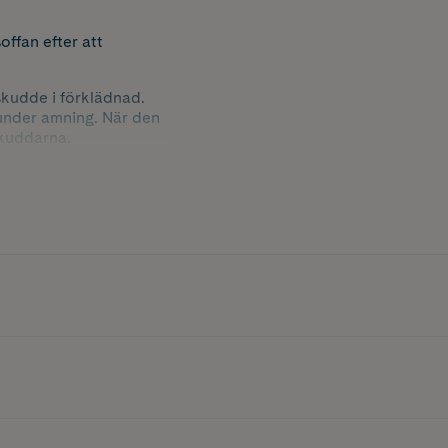
ffan efter att
kudde i förklädnad.
under amning. När den
skuddarna.