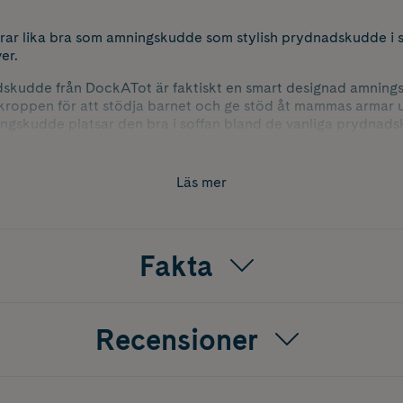
rar lika bra som amningskudde som stylish prydnadskudde i so
er.
kudde från DockATot är faktiskt en smart designad amnings
 kroppen för att stödja barnet och ge stöd åt mammas armar 
ngskudde platsar den bra i soffan bland de vanliga prydnad
rn bra stöd vid amning
tning mellan bebis och vårdgivare
Läs mer
kudde
tstädad sammet
Fakta
 form
 cm
Recensioner
 för kemikaliesäkerhet
 för förekomst av skadliga ftalater och tungmetaller