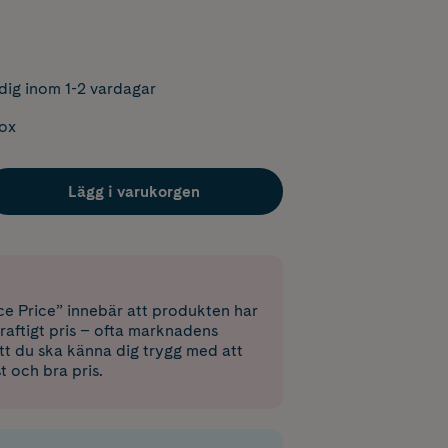
dig inom 1-2 vardagar
box
Lägg i varukorgen
e Price” innebär att produkten har
raftigt pris – ofta marknadens
 att du ska känna dig trygg med att
st och bra pris.