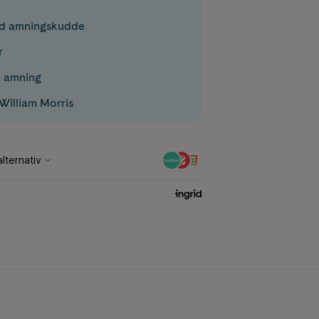
ad amningskudde
r
d amning
William Morris