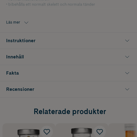
• bibehålla ett normalt skelett och normala tänder
Magnesium bidrar till:
• normal muskelfunktion
Läs mer
• att bibehålla normal benstomme
Zinc bidrar till:
Instruktioner
• att bibehålla normal benstomme
• skydda cellerna mot oxidativ stress
Innehåll
Fakta
Recensioner
Relaterade produkter