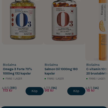
BioSalma
BioSalma
BioSalma
Omega-3 Forte 70%
Salmon Oil 1000mg 180
C-vitamin 1000
1000mg 132 kapslar
kapslar
20 brustablette
FINNS I LAGER
FINNS I LAGER
FINNS I LAGER
4.8/5
(351)
4.7/5
(94)
4.8/5
(44)
113 kr
98 kr
16 kr
Köp
Köp