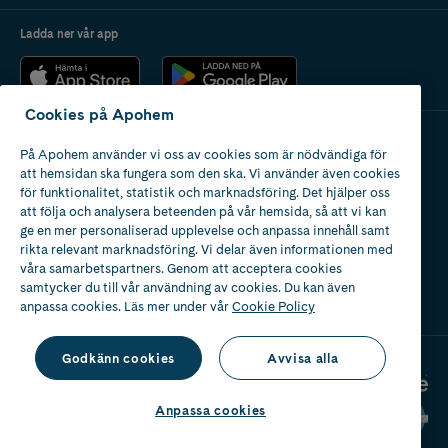
Ladda ner vår app
Cookies på Apohem
På Apohem använder vi oss av cookies som är nödvändiga för
Apotek med tillstånd
att hemsidan ska fungera som den ska. Vi använder även cookies
av Läkemedelsverket
för funktionalitet, statistik och marknadsföring. Det hjälper oss
att följa och analysera beteenden på vår hemsida, så att vi kan
ge en mer personaliserad upplevelse och anpassa innehåll samt
rikta relevant marknadsföring. Vi delar även informationen med
våra samarbetspartners. Genom att acceptera cookies
samtycker du till vår användning av cookies. Du kan även
2024
anpassa cookies. Läs mer under vår
Cookie Policy
Godkänn cookies
Avvisa alla
Anpassa cookies