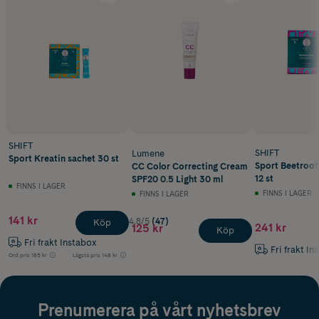
SHIFT
SHIFT
Lumene
Sport Kreatin sachet 30 st
Sport Beetroot
CC Color Correcting Cream
12 st
SPF20 0.5 Light 30 ml
FINNS I LAGER
FINNS I LAGER
FINNS I LAGER
141 kr
4.8/5
(47)
Köp
241 kr
125 kr
Köp
Fri frakt Instabox
Fri frakt In
Ord.pris
185 kr
Lägsta pris
148 kr
Prenumerera på vårt nyhetsbrev