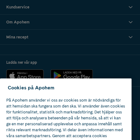
Kundservice
Om Apohem
Mina recept
Ladda ner vår app
Cookies på Apohem
På Apohem använder vi oss av cookies som är nödvändiga för
Apotek med tillstånd
att hemsidan ska fungera som den ska. Vi använder även cookies
av Läkemedelsverket
för funktionalitet, statistik och marknadsföring. Det hjälper oss
att följa och analysera beteenden på vår hemsida, så att vi kan
ge en mer personaliserad upplevelse och anpassa innehåll samt
rikta relevant marknadsföring. Vi delar även informationen med
våra samarbetspartners. Genom att acceptera cookies