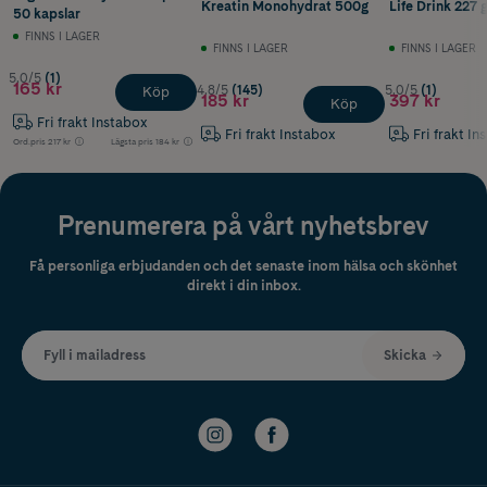
Kreatin Monohydrat 500g
Life Drink 227 
50 kapslar
FINNS I LAGER
FINNS I LAGER
FINNS I LAGER
5.0/5
(1)
165 kr
4.8/5
(145)
5.0/5
(1)
Köp
185 kr
397 kr
Köp
Fri frakt Instabox
Fri frakt Instabox
Fri frakt In
Ord.pris
217 kr
Lägsta pris
184 kr
Prenumerera på vårt nyhetsbrev
Få personliga erbjudanden och det senaste inom hälsa och skönhet
direkt i din inbox.
Fyll i mailadress
Skicka