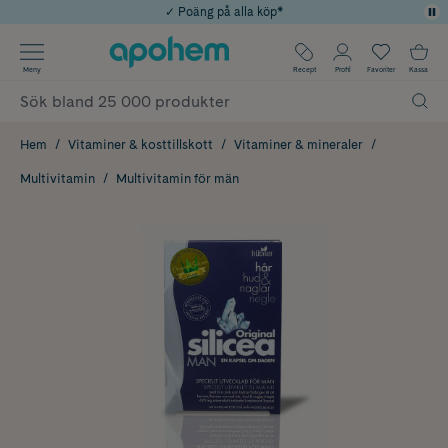
✓ Poäng på alla köp*
✓ Rådgivning från farmaceuter & hudterapeuter
Använd kod: SOMMAR20 för 20% över 649kr
Årets Butik 2025 inom Skönhet
✓ Fri frakt
Meny
Recept
Profil
Favoriter
Kassa
Hem
Vitaminer & kosttillskott
Vitaminer & mineraler
Multivitamin
Multivitamin för män