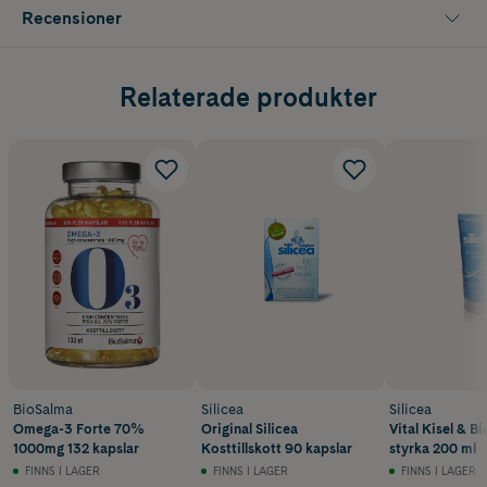
inte bli orolig om du inte märker av resultat direkt. Oftast tar det upp
Recensioner
till några månader innan du kan se effekten av Silicea Man.
Förpackningen innehåller 60 stycken kapslar och räcker till ca 2
månaders användning.
Relaterade produkter
BioSalma
Silicea
Silicea
Omega-3 Forte 70%
Original Silicea
Vital Kisel & Bi
1000mg 132 kapslar
Kosttillskott 90 kapslar
styrka 200 ml
FINNS I LAGER
FINNS I LAGER
FINNS I LAGER