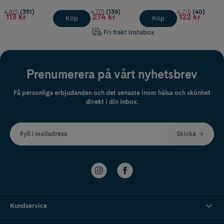
4.8/5
(351)
4.7/5
(139)
4.7/5
(40)
113 kr
274 kr
122 kr
Köp
Köp
Fri frakt Instabox
Prenumerera på vårt nyhetsbrev
Få personliga erbjudanden och det senaste inom hälsa och skönhet
direkt i din inbox.
Fyll i mailadress
Skicka
Kundservice