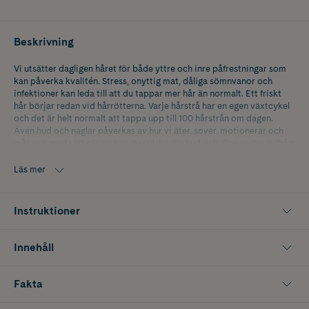
Beskrivning
Vi utsätter dagligen håret för både yttre och inre påfrestningar som
kan påverka kvalitén. Stress, onyttig mat, dåliga sömnvanor och
infektioner kan leda till att du tappar mer hår än normalt. Ett friskt
hår börjar redan vid hårrötterna. Varje hårstrå har en egen växtcykel
och det är helt normalt att tappa upp till 100 hårstrån om dagen.
Även hud och naglar påverkas av hur vi äter, sover, motionerar och
mår och med rätt näring kan du stärka din hud och dina naglar inifrån.
Läs mer
Silicea Man är ett kosttillskott som ger näring åt håret samtidigt som
din hud och dina naglar stärks. Det är speciellt framtaget för att
passa mäns behov. Precis som Silicea Original innehåller det kisel,
Instruktioner
biotin, zink, selen och mangan. Men utöver det innehåller Silicea Man
även koppar vilket bidrar till hårets normala pigmentering. Det har
dessutom ett högt innehåll av biotin som tillför näring till hårrötterna.
Innehåll
Kom ihåg att håravfall bland män är vanligt och att det många gånger
beror på ärftliga faktorer. Vid små till måttliga problem kan Silica
Fakta
Man bidra till att stimulera hårsäckarna, men om du har större
problem bör du vända dig till din läkare för råd och stöd. Du behöver