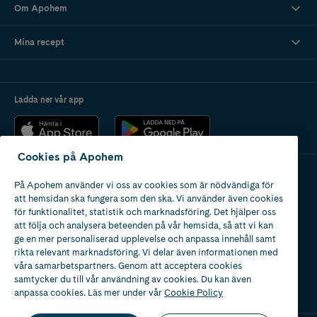
Om Apohem
Mina recept
Ladda ner vår app
Cookies på Apohem
På Apohem använder vi oss av cookies som är nödvändiga för
Apotek med tillstånd
att hemsidan ska fungera som den ska. Vi använder även cookies
av Läkemedelsverket
för funktionalitet, statistik och marknadsföring. Det hjälper oss
att följa och analysera beteenden på vår hemsida, så att vi kan
ge en mer personaliserad upplevelse och anpassa innehåll samt
rikta relevant marknadsföring. Vi delar även informationen med
våra samarbetspartners. Genom att acceptera cookies
samtycker du till vår användning av cookies. Du kan även
2024
anpassa cookies. Läs mer under vår
Cookie Policy