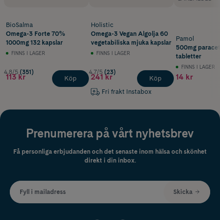
BioSalma
Holistic
Omega-3 Forte 70%
Omega-3 Vegan Algolja 60
Pamol
1000mg 132 kapslar
vegetabiliska mjuka kapslar
500mg paracet
FINNS I LAGER
FINNS I LAGER
tabletter
FINNS I LAGER
4.8/5
(351)
4.7/5
(23)
113 kr
241 kr
14 kr
Köp
Köp
Fri frakt Instabox
Prenumerera på vårt nyhetsbrev
Få personliga erbjudanden och det senaste inom hälsa och skönhet
direkt i din inbox.
Fyll i mailadress
Skicka