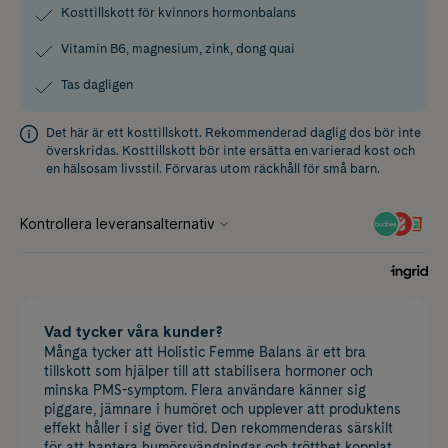
Kosttillskott för kvinnors hormonbalans
Vitamin B6, magnesium, zink, dong quai
Tas dagligen
Det här är ett kosttillskott. Rekommenderad daglig dos bör inte
överskridas. Kosttillskott bör inte ersätta en varierad kost och
en hälsosam livsstil. Förvaras utom räckhåll för små barn.
Vad tycker våra kunder?
Många tycker att Holistic Femme Balans är ett bra
tillskott som hjälper till att stabilisera hormoner och
minska PMS-symptom. Flera användare känner sig
piggare, jämnare i humöret och upplever att produktens
effekt håller i sig över tid. Den rekommenderas särskilt
för att hantera humörsvängningar och trötthet kopplat