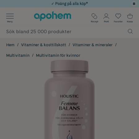
✓ Poäng på alla köp*
✓ Rådgivning från farmaceuter & hudterapeuter
Använd kod: SOMMAR20 för 20% över 649kr
Årets Butik 2025 inom Skönhet
✓ Fri frakt
Meny
Recept
Profil
Favoriter
Kassa
Hem
Vitaminer & kosttillskott
Vitaminer & mineraler
Multivitamin
Multivitamin för kvinnor