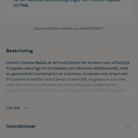
till PMS.
Sammanfattat med AI av GAMIFIERA.®
Beskrivning
Holistic Femme Balans är ett kosttillskott för kvinnor som vill stödja
kroppens naturliga hormonbalans och allmänna välbefinnande, med
en genomtänkt kombination av vitaminer, mineraler och örtextrakt.
Produkten innehåller bland annat vitamin B6, magnesium och zink
samt den traditionellt använda örten dong quai (angelikarot).
Reglerad hormonaktivitet är en viktig del i att bibehålla kroppens
naturliga hormonbalans.
Vitamin B6 bidrar till att reglera hormonaktiviteten, till normal
Läs mer
psykologisk funktion samt till att minska trötthet och utmattning.
Magnesium bidrar till normal energiomsättning, nervsystemets
normala funktion och till att minska trötthet och utmattning. Zink
Instruktioner
bidrar till att bibehålla normal benstomme, hud, hår och naglar samt
till att skydda cellerna mot oxidativ stress.