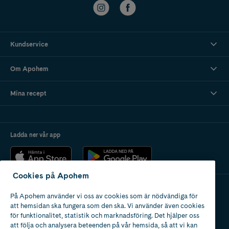
Kundservice
Om Apohem
Mina recept
Ladda ner vår app
Cookies på Apohem
På Apohem använder vi oss av cookies som är nödvändiga för
Apotek med tillstånd
att hemsidan ska fungera som den ska. Vi använder även cookies
av Läkemedelsverket
för funktionalitet, statistik och marknadsföring. Det hjälper oss
att följa och analysera beteenden på vår hemsida, så att vi kan