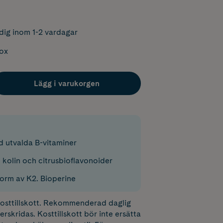
dig inom 1-2 vardagar
box
Lägg i varukorgen
d utvalda B-vitaminer
 kolin och citrusbioflavonoider
form av K2. Bioperine
 kosttillskott. Rekommenderad daglig
erskridas. Kosttillskott bör inte ersätta