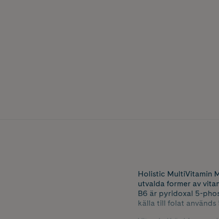
Holistic MultiVitamin M
utvalda former av vitam
B6 är pyridoxal 5-pho
källa till folat använ