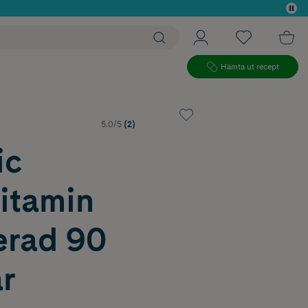
 köp*
Hämta ut recept
5.0/5
(2)
ic
itamin
erad 90
r