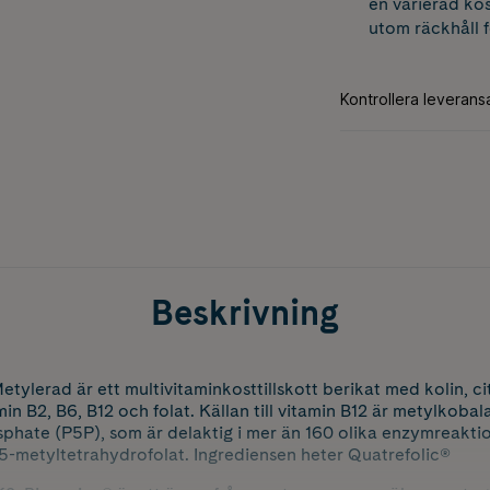
en varierad kos
utom räckhåll 
Beskrivning
etylerad är ett multivitaminkosttillskott berikat med kolin, c
in B2, B6, B12 och folat. Källan till vitamin B12 är metylkobalam
sphate (P5P), som är delaktig i mer än 160 olika enzymreakti
ds 5-metyltetrahydrofolat. Ingrediensen heter Quatrefolic®