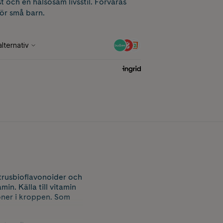
t och en hälsosam livsstil. Förvaras
för små barn.
itrusbioflavonoider och
in. Källa till vitamin
oner i kroppen. Som