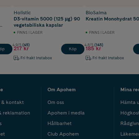
Holistic
BioSalma
D3-vitamin 5000 (125 µg) 90
Kreatin Monohydrat 5
vegetabiliska kapslar
FINNS I LAGER
FINNS I LAGER
4.9/5
(45)
4.8/5
(145)
217 kr
185 kr
öp
Köp
Fri frakt Instabox
Fri frakt Instabox
ce
Om Apohem
Mina re
 & kontakt
Om oss
Hämta u
& reklamation
Apohem i media
Högkos
s
Hållbarhet
Rådgivn
het
Club Apohem
Läkeme