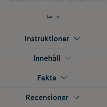
 K2. Bioperine® är ett ämne från svartpeppar som ökar upptage
tt bibehålla normal synförmåga.
Läs mer
 vitamin B6, B12 och C bidrar samtliga till normal energiomsättn
amt till nervsystemets normala funktion.
totensyra, vitamin B6, B12 och folat bidrar till att minska tröt
Instruktioner
normal järnomsättning, till att bibehålla normala röda blodkrop
tress.
al hjärtfunktion.
Innehåll
D och folat bidrar till immunsystemets normala funktion.
till att skydda cellerna mot oxidativ stress.
Fakta
till att bibehålla normal benstomme. Vitamin D bidrar också ti
mala tänder och till normala kalciumnivåer i blodet.
Recensioner