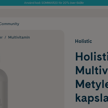
Använd kod: SOMMAR20 för 20% över 649kr
Årets Butik 2025 inom Skönhet
 frakt
✓ Rådgivning från farmaceuter & hudterapeuter
✓ Poäng på alla
Community
er
Multivitamin
Holistic
Holist
Multiv
Metyl
kapsla