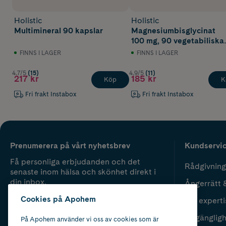
Holistic
Holistic
Multimineral 90 kapslar
Magnesiumbisglycinat
100 mg, 90 vegetabiliska
kapslar
FINNS I LAGER
FINNS I LAGER
4.7/5
(15)
4.9/5
(11)
217 kr
185 kr
Köp
K
Fri frakt Instabox
Fri frakt Instabox
Prenumerera på vårt nyhetsbrev
Kundservi
Få personliga erbjudanden och det
Rådgivning
senaste inom hälsa och skönhet direkt i
din inbox.
Ångerrätt 
Cookies på Apohem
Vår experti
Fyll i mailadress
Skicka
Tillgänglig
På Apohem använder vi oss av cookies som är