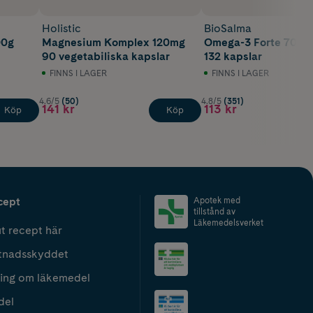
Holistic
BioSalma
00g
Magnesium Komplex 120mg
Omega-3 Forte 70%
90 vegetabiliska kapslar
132 kapslar
FINNS I LAGER
FINNS I LAGER
4.6/5
(50)
4.8/5
(351)
141 kr
113 kr
Köp
Köp
cept
Apotek med
tillstånd av
Läkemedelsverket
t recept här
tnadsskyddet
ing om läkemedel
del