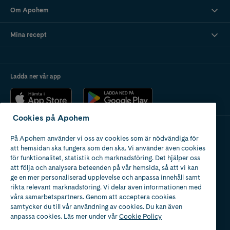
Om Apohem
Mina recept
Ladda ner vår app
Cookies på Apohem
På Apohem använder vi oss av cookies som är nödvändiga för
Apotek med tillstånd
att hemsidan ska fungera som den ska. Vi använder även cookies
av Läkemedelsverket
för funktionalitet, statistik och marknadsföring. Det hjälper oss
att följa och analysera beteenden på vår hemsida, så att vi kan
ge en mer personaliserad upplevelse och anpassa innehåll samt
rikta relevant marknadsföring. Vi delar även informationen med
våra samarbetspartners. Genom att acceptera cookies
samtycker du till vår användning av cookies. Du kan även
2024
anpassa cookies. Läs mer under vår
Cookie Policy