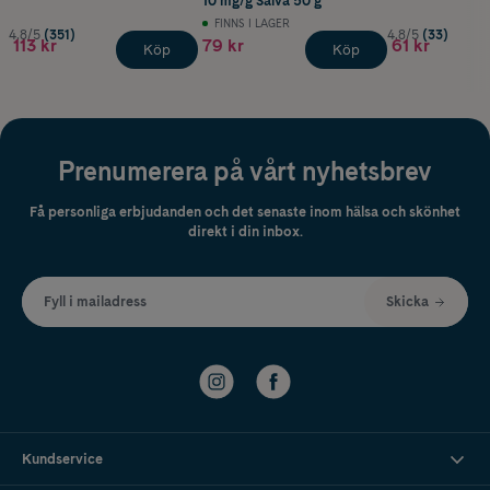
10 mg/g Salva 50 g
FINNS I LAGER
4.8/5
(351)
4.8/5
(33)
113 kr
79 kr
61 kr
Köp
Köp
Prenumerera på vårt nyhetsbrev
Få personliga erbjudanden och det senaste inom hälsa och skönhet
direkt i din inbox.
Fyll i mailadress
Skicka
Kundservice