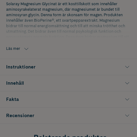
Solaray Magnesium Glycinat är ett kosttillskott som innehåller
aminosyrakelaterat magnesium, där magnesiumet är bundet till
aminosyran glycin. Denna form är skonsam för magen. Produkten
innehåller även BioPerine®, ett svartpepparextrakt. Magnesium
bidrar till normal energiomsättning och till att minska trötthet och
utmattning. Det bidrar även till normal psykologisk funktion och
nervsystemets normala funktion. Dessutom bidrar magnesium till att
bibehålla normal benstomme och normal muskelfunktion.
Läs mer
Antal: 120 kapslar
Instruktioner
Innehåll
Fakta
Recensioner