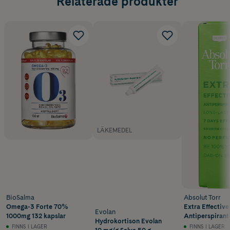
Relaterade produkter
LÄKEMEDEL
BioSalma
Absolut Torr
Omega-3 Forte 70%
Extra Effective
Evolan
1000mg 132 kapslar
Antiperspiran
Hydrokortison Evolan
35 ml
FINNS I LAGER
FINNS I LAGER