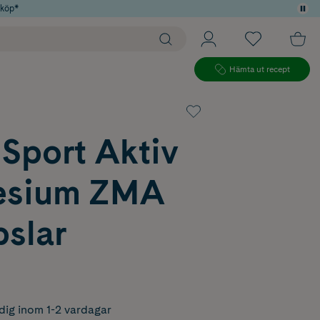
 köp*
Hämta ut recept
Sport Aktiv
esium ZMA
pslar
dig inom 1-2 vardagar