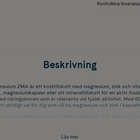
Beskrivning
nesium ZMA är ett kosttillskott med magnesium, zink och vit
, magnesiumkapslar eller ett mineraltillskott för en aktiv livss
ed näringsämnen som är relevanta vid fysisk aktivitet. Med 60
tt smidigt val för dig som vill ha magnesium och zink i kapsel
normal muskelfunktion och elektrolytbalans. Zink bidrar till 
ill att upprätthålla normala testosteronnivåer i blodet. Vitami
till att minska trötthet och utmattning. SHIFT Sport Aktiv 
för dig som letar efter kapslar med magnesium, zink och vitami
Läs mer