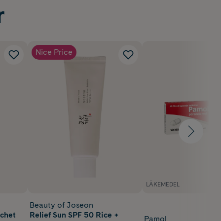
r
Nice Price
LÄKEMEDEL
Beauty of Joseon
achet
Relief Sun SPF 50 Rice +
Pamol