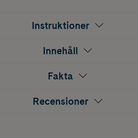
gnesium och zink bundna till glycin samt vitamin B6 i form a
valda vitamin- och mineralföreningar i ett lättanvänt kapselfo
ement till en varierad och balanserad kost och en hälsosam l
Instruktioner
Innehåll
Fakta
Recensioner