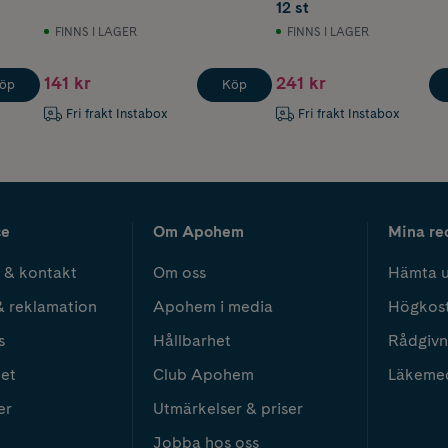
12 st
FINNS I LAGER
FINNS I LAGER
141 kr
241 kr
öp
Köp
Fri frakt Instabox
Fri frakt Instabox
ce
Om Apohem
Mina re
 & kontakt
Om oss
Hämta u
& reklamation
Apohem i media
Högkos
s
Hållbarhet
Rådgivn
het
Club Apohem
Läkeme
er
Utmärkelser & priser
Jobba hos oss