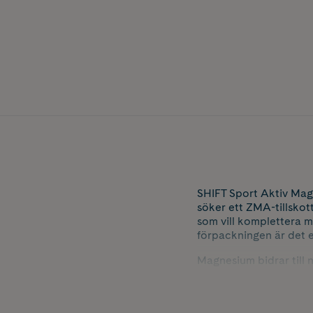
SHIFT Sport Aktiv Mag
söker ett ZMA-tillskott
som vill komplettera m
förpackningen är det e
Magnesium bidrar till 
normala funktion samt t
energiomsättning samt 
därför ett alternativ 