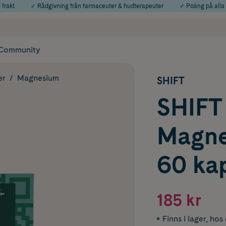
 frakt
✓ Rådgivning från farmaceuter & hudterapeuter
✓ Poäng på alla
Använd kod: SOMMAR20 för 20% över 649kr
Årets Butik 2025 inom Skönhet
Community
er
Magnesium
SHIFT
SHIFT 
Magn
60 ka
185 kr
Finns i lager
,
hos 