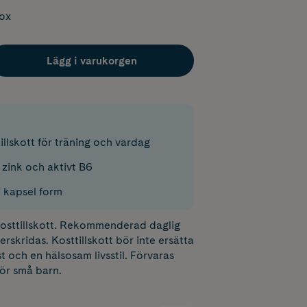
box
Lägg i varukorgen
llskott för träning och vardag
zink och aktivt B6
i kapsel form
 kosttillskott. Rekommenderad daglig
erskridas. Kosttillskott bör inte ersätta
t och en hälsosam livsstil. Förvaras
för små barn.