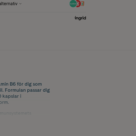
amin B6 för dig som
til. Formulan passar dig
 kapslar i
form.
immunsystemets
n B6 bidrar till normal
Magnesium ZMA är
n B6.