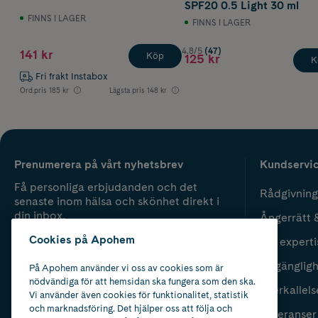
SPF20 0.5 Light 30 ml
FINNS I LAGER
FINNS I LAGER
4.8/5
(47)
141 kr
Köp
125 kr
K
Fri frakt Instabox
Ord.pris
185 kr
Lägsta pris
148 kr
Prenumerera på vårt nyhetsbrev
Kundservi
Få personliga erbjudanden och det
Rådgivning
senaste inom hälsa och skönhet direkt i
din inbox.
Ångerrätt 
Cookies på Apohem
Vår experti
Fyll i mailadress
Skicka
Tillgänglig
På Apohem använder vi oss av cookies som är
nödvändiga för att hemsidan ska fungera som den ska.
Återkallels
Vi använder även cookies för funktionalitet, statistik
och marknadsföring. Det hjälper oss att följa och
Leveranser