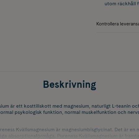
utom räckhåll 
Beskrivning
ium är ett kosttillskott med magnesium, naturligt L-teanin o
 normal psykologisk funktion, normal muskelfunktion och ner
reness Kvällsmagnesium är magnesiumbisglycinat. Det är en
öga absorptionsförmåga. Pureness Kvällsmagnesium är framta