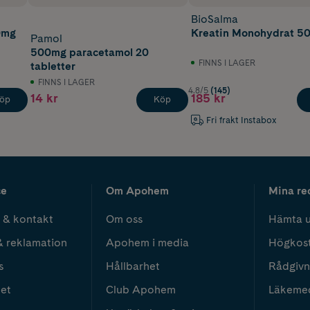
BioSalma
0mg
Kreatin Monohydrat 5
Pamol
500mg paracetamol 20
FINNS I LAGER
tabletter
FINNS I LAGER
4.8/5
(145)
14 kr
185 kr
öp
Köp
Fri frakt Instabox
ce
Om Apohem
Mina re
 & kontakt
Om oss
Hämta u
& reklamation
Apohem i media
Högkos
s
Hållbarhet
Rådgivn
het
Club Apohem
Läkeme