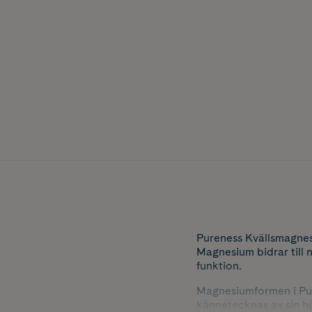
Pureness Kvällsmagnes
Magnesium bidrar till
funktion.
Magnesiumformen i Pu
kännetecknas av sin h