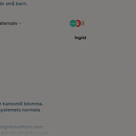
för små barn.
ch kamomill blomma.
vsystemets normala
 magnesiumform som
gen för att bidra med