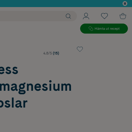
 köp*
Hämta ut recept
4.8/5
(15)
ess
smagnesium
pslar