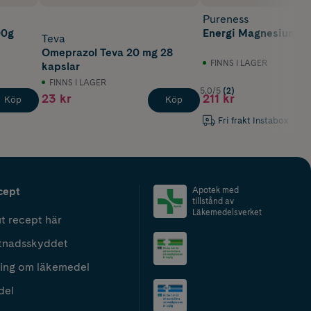
Pureness
00g
Energi Magnesium 12
Teva
Omeprazol Teva 20 mg 28
FINNS I LAGER
kapslar
FINNS I LAGER
5.0/5
(2)
23 kr
211 kr
Köp
Köp
Fri frakt Instabox
cept
Apotek med
tillstånd av
Läkemedelsverket
t recept här
tnadsskyddet
ing om läkemedel
del