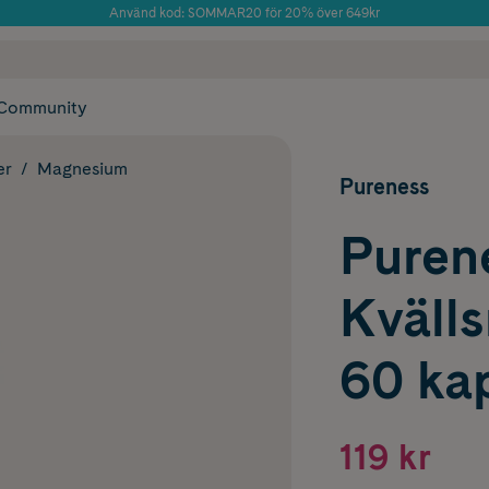
Använd kod: SOMMAR20 för 20% över 649kr
Årets Butik 2025 inom Skönhet
 frakt
✓ Rådgivning från farmaceuter & hudterapeuter
✓ Poäng på alla
Community
er
Magnesium
Pureness
Puren
Kväll
60 ka
119 kr