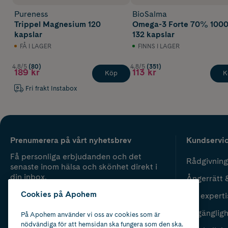
Pureness
BioSalma
Trippel Magnesium 120
Omega-3 Forte 70% 100
kapslar
132 kapslar
FÅ I LAGER
FINNS I LAGER
4.8/5
(80)
4.8/5
(351)
189 kr
113 kr
Köp
K
Fri frakt Instabox
Prenumerera på vårt nyhetsbrev
Kundservi
Få personliga erbjudanden och det
Rådgivning
senaste inom hälsa och skönhet direkt i
din inbox.
Ångerrätt 
Cookies på Apohem
Vår experti
Fyll i mailadress
Skicka
Tillgänglig
På Apohem använder vi oss av cookies som är
nödvändiga för att hemsidan ska fungera som den ska.