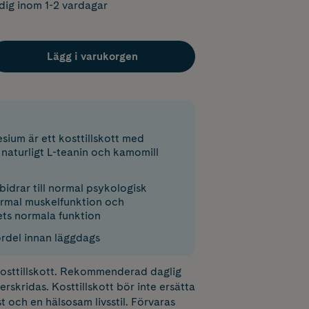
dig inom 1-2 vardagar
Lägg i varukorgen
sium är ett kosttillskott med
naturligt L-teanin och kamomill
idrar till normal psykologisk
ormal muskelfunktion och
ts normala funktion
ördel innan läggdags
 kosttillskott. Rekommenderad daglig
erskridas. Kosttillskott bör inte ersätta
t och en hälsosam livsstil. Förvaras