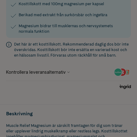
Kosttillskott med 100mg magnesium per kapsel
Berikad med extrakt från surkörsbär och ingefära
Magnesium bidrar till musklernas och nervsystemets
normala funktion
Det här är ett kosttillskott. Rekommenderad daglig dos bör inte
överskridas. Kosttillskott bör inte ersätta en varierad kost och
en hälsosam livsstil. Förvaras utom räckhåll för små barn.
Beskrivning
Muscle Relief Magnesium är särskilt framtagen för dig som tränar
eller upplever lindrig muskelkramp eller restless legs. Kosttillskottet
innehåller magnesiumbisglycinat, magnesiummalat och