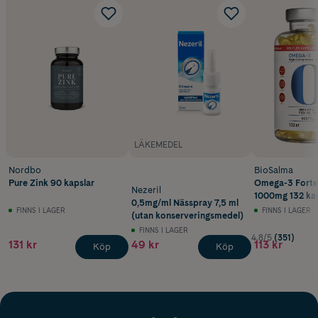
LÄKEMEDEL
Nordbo
BioSalma
Pure Zink 90 kapslar
Omega-3 Fort
Nezeril
1000mg 132 kap
0,5mg/ml Nässpray 7,5 ml
FINNS I LAGER
FINNS I LAGER
(utan konserveringsmedel)
FINNS I LAGER
4.8/5
(351)
131 kr
49 kr
113 kr
Köp
Köp