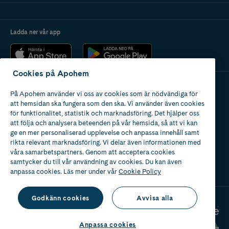
Ladda ner vår app
Cookies på Apohem
På Apohem använder vi oss av cookies som är nödvändiga för
Apotek med tillstånd
att hemsidan ska fungera som den ska. Vi använder även cookies
av Läkemedelsverket
för funktionalitet, statistik och marknadsföring. Det hjälper oss
att följa och analysera beteenden på vår hemsida, så att vi kan
ge en mer personaliserad upplevelse och anpassa innehåll samt
rikta relevant marknadsföring. Vi delar även informationen med
våra samarbetspartners. Genom att acceptera cookies
samtycker du till vår användning av cookies. Du kan även
2024
anpassa cookies. Läs mer under vår
Cookie Policy
Godkänn cookies
Avvisa alla
Anpassa cookies