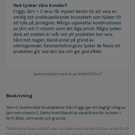
Vad tycker våra kunder?
Friggs Järn + C-brus får mycket beröm för att vara en
smidig och snabbupplösande brustablett som hjälper till
att fylla på järnlagren. Många uppskattar kombinationen
av järn och C-vitamin samt det låga priset. Några tycker
dock att smaken är svår och att produkten kan vara
hård mot magen, bland annat på grund av
sötningsmedel. Sammanfattningsvis tycker de flesta att
produkten gör vad den ska och ger god effekt.
Sammanfattat med AI av GAMIFIERA.®
Beskrivning
Järn+C Svartvinbär brustabletter från Friggs ger ett dagligt intag av
järn och vitamin C. Detta kosttillskott är särskilt bra för kvinnor i
fertil ålder, ammande och gravida.
Tabletterna löses snabbt upp i ett glas med vatten och har en god och
fräsch smak för enklare intag. Järn är en viktig mineral för kroppen då