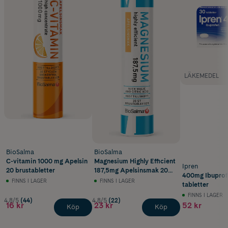
LÄKEMEDEL
BioSalma
BioSalma
C-vitamin 1000 mg Apelsin
Magnesium Highly Efficient
Ipren
20 brustabletter
187,5mg Apelsinsmak 20
400mg Ibuprof
brustabletter
FINNS I LAGER
FINNS I LAGER
tabletter
FINNS I LAGER
4.8/5
(44)
4.8/5
(22)
16 kr
23 kr
52 kr
Köp
Köp