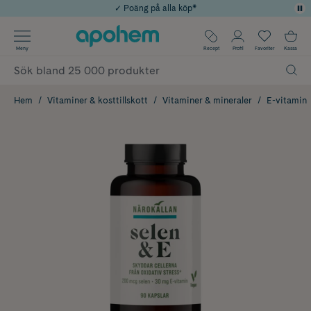
✓ Poäng på alla köp*
✓ Rådgivning från farmaceuter & hudterapeuter
Använd kod: SOMMAR20 för 20% över 649kr
Årets Butik 2025 inom Skönhet
✓ Fri frakt
Meny
Recept
Profil
Favoriter
Kassa
Hem
Vitaminer & kosttillskott
Vitaminer & mineraler
E-vitamin