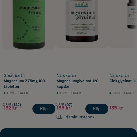
Great Earth
Närokällan
Närokällan
Magnesium 375mg 100
Magnesiumglycinat 120
Zinkglycinat 90
tabletter
kapslar
FINNS I LAGER
FINNS I LAGER
FINNS I LAGER
4.8/5
(142)
4.8/5
(97)
132 kr
165 kr
135 kr
Köp
Köp
Fri frakt Instabox