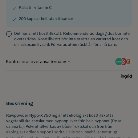
Källa till vitamin C
200 kapslar helt utan tillsatser
Det här är ett kosttillskott. Rekommenderad daglig dos bör inte
överskridas. Kosttillskott bör inte ersätta en varierad kost och
en hälsosam livsstil. Förvaras utom räckhåll för små barn.
Beskrivning
Rawpowder Nypo-X 750 mg är ett ekologiskt kosttillskott i
vegetabiliska kapslar med nyponpulver från hela nyponet (Rosa
canina L.). Pulvret tillverkas av både fruktskal och frön från
ekologiskt odlade nypon i södra Chile och innehåller naturligt
vitamin C samt polyfenoler. Kapslarna innehåller endast nyponpulver,