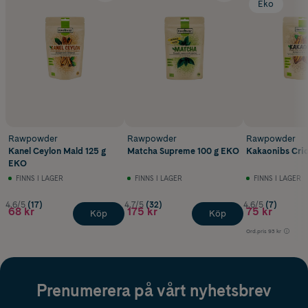
Eko
Rawpowder
Rawpowder
Rawpowder
Kanel Ceylon Mald 125 g
Matcha Supreme 100 g EKO
Kakaonibs Crio
EKO
FINNS I LAGER
FINNS I LAGER
FINNS I LAGER
4.6/5
(17)
4.7/5
(32)
4.6/5
(7)
68 kr
175 kr
75 kr
Köp
Köp
Ord.pris
93 kr
Prenumerera på vårt nyhetsbrev