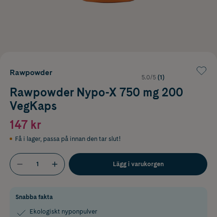
Rawpowder
5.0/5
(1)
Rawpowder Nypo-X 750 mg 200
VegKaps
147 kr
Få i lager
,
passa på innan den tar slut!
Lägg i varukorgen
Snabba fakta
Ekologiskt nyponpulver