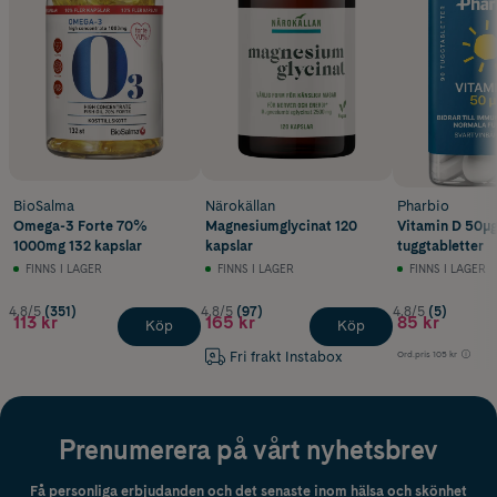
BioSalma
Närokällan
Pharbio
Omega-3 Forte 70%
Magnesiumglycinat 120
Vitamin D 50μ
1000mg 132 kapslar
kapslar
tuggtabletter
FINNS I LAGER
FINNS I LAGER
FINNS I LAGER
4.8/5
(351)
4.8/5
(97)
4.8/5
(5)
113 kr
165 kr
85 kr
Köp
Köp
Fri frakt Instabox
Ord.pris
105 kr
Prenumerera på vårt nyhetsbrev
Få personliga erbjudanden och det senaste inom hälsa och skönhet