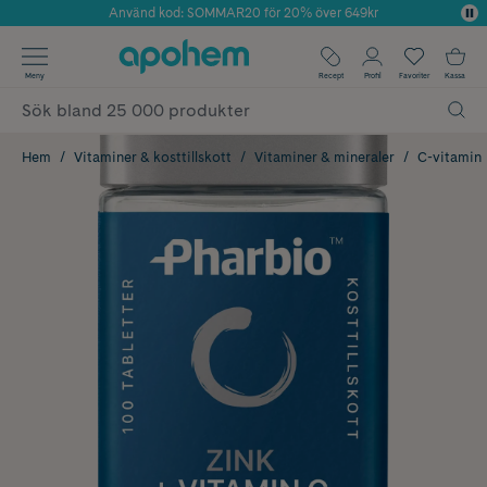
Använd kod: SOMMAR20 för 20% över 649kr
Årets Butik 2025 inom Skönhet
✓ Fri frakt
Meny
Recept
Profil
Favoriter
Kassa
✓ Rådgivning från farmaceuter & hudterapeuter
✓ Poäng på alla köp*
Hem
Vitaminer & kosttillskott
Vitaminer & mineraler
C-vitamin