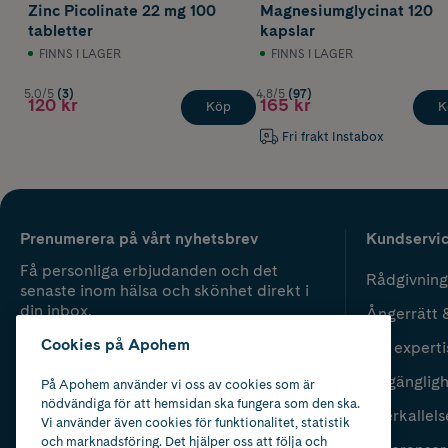
Zinc Picolinate 22 mg 100
Magnesiumglycinat 120
tabletter
kapslar
FINNS I LAGER
FINNS I LAGER
5.0/5
(3)
4.8/5
(97)
120 kr
165 kr
Köp
K
Fri frakt Instabox
Prenumerera på vårt nyhetsbrev
Kundservi
Få personliga erbjudanden och det
Rådgivning
senaste inom hälsa och skönhet direkt i
din inbox.
Ångerrätt 
Cookies på Apohem
Vår experti
Fyll i mailadress
Skicka
Tillgänglig
På Apohem använder vi oss av cookies som är
nödvändiga för att hemsidan ska fungera som den ska.
Återkallels
Vi använder även cookies för funktionalitet, statistik
och marknadsföring. Det hjälper oss att följa och