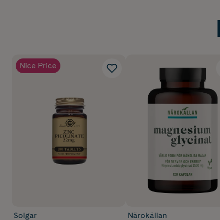
Nice Price
Solgar
Närokällan