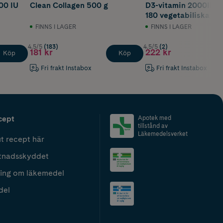
00 IU
Clean Collagen 500 g
D3-vitamin 2000IE (
180 vegetabiliska ka
FINNS I LAGER
FINNS I LAGER
4.5/5
(183)
4.5/5
(2)
181 kr
222 kr
Köp
Köp
Fri frakt Instabox
Fri frakt Instabox
cept
Apotek med
tillstånd av
Läkemedelsverket
t recept här
tnadsskyddet
ing om läkemedel
del