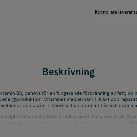
Beskrivning
 vitamin B2, behövs för en fungerande förbränning av fett, kol
as energiproduktion. Vitaminet medverkar i tillväxt och repara
mhinnor och bidrar till normal hud, normalt hår och normala
nlösligt vitamin och måste erhållas via en hälsosam kost. Vitam
ker med gröna blad och nötter. Tillsammans med de övriga B-
ahera energi från den föda vi äter.