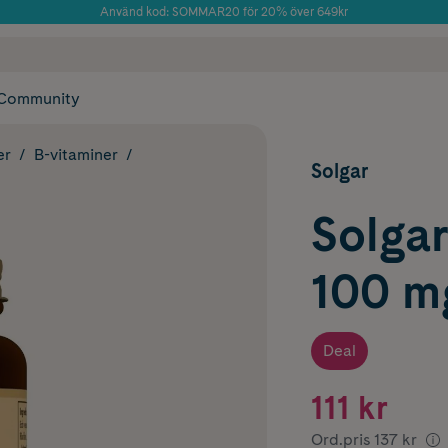
Använd kod: SOMMAR20 för 20% över 649kr
Årets Butik 2025 inom Skönhet
 frakt
✓ Rådgivning från farmaceuter & hudterapeuter
✓ Poäng på alla
Community
er
B-vitaminer
Solgar
Solgar
100 m
Deal
111 kr
Ord.pris
137 kr