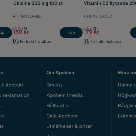
Choline 350 mg 100 st
Vitamin D3 flytande 25
FINNS I LAGER
FINNS I LAGER
5.0/5
(4)
5.0/5
(3)
160 kr
179 kr
öp
Köp
Fri frakt Instabox
Fri frakt Instabox
ce
Om Apohem
Mina re
 & kontakt
Om oss
Hämta u
& reklamation
Apohem i media
Högkos
s
Hållbarhet
Rådgivn
het
Club Apohem
Läkeme
er
Utmärkelser & priser