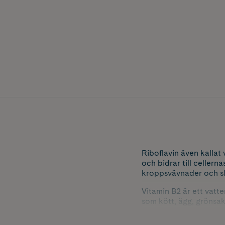
Riboflavin även kallat
och bidrar till cellern
kroppsvävnader och sle
Vitamin B2 är ett vatte
som kött, ägg, grönsa
vitamin B2 för att extr