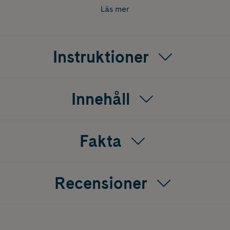
v hög kvalitet och ingår i en större B-vitamin familj.
Läs mer
Instruktioner
Innehåll
Fakta
Recensioner