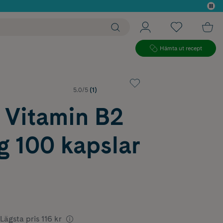
 köp*
Hämta ut recept
5.0/5
(1)
 Vitamin B2
g 100 kapslar
Lägsta pris
116 kr