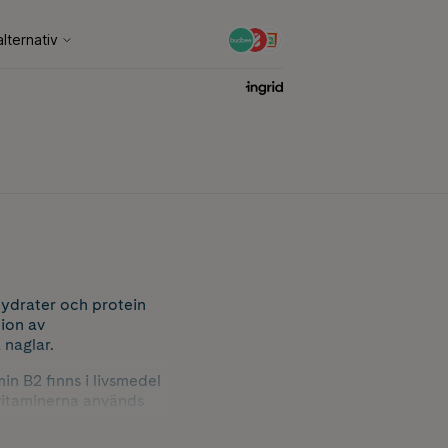
hydrater och protein
tion av
 naglar.
in B2 finns i livsmedel
vitaminerna används