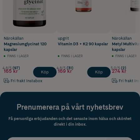
Närokällan
upgrit
Närokällan
Magnesiumglycinat 120
Vitamin D3 + K2 90 kapslar
Metyl Multivit
kapslar
kapslar
FINNS I LAGER
FINNS I LAGER
FINNS I LAGER
4.8/5
(97)
4.8/5
(31)
5.0/5
(2)
165 kr
169 kr
274 kr
Köp
Köp
Fri frakt Instabox
Fri frakt In
Prenumerera på vårt nyhetsbrev
Få personliga erbjudanden och det senaste inom hälsa och skönhet
direkt i din inbox.