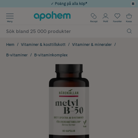
✓ Poäng på alla köp*
✓ Rådgivning från farmaceuter & hudterapeuter
Använd kod: SOMMAR20 för 20% över 649kr
Årets Butik 2025 inom Skönhet
✓ Fri frakt
Meny
Recept
Profil
Favoriter
Kassa
Hem
Vitaminer & kosttillskott
Vitaminer & mineraler
B-vitaminer
B-vitaminkomplex