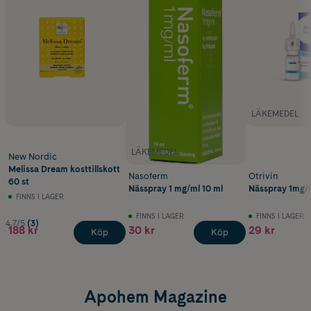
LÄKEMEDEL
LÄKEMEDEL
New Nordic
Melissa Dream kosttillskott
Nasoferm
Otrivin
60 st
Nässpray 1 mg/ml 10 ml
Nässpray 1mg/m
FINNS I LAGER
FINNS I LAGER
FINNS I LAGER
4.7/5
(3)
188 kr
30 kr
29 kr
Köp
Köp
Apohem Magazine