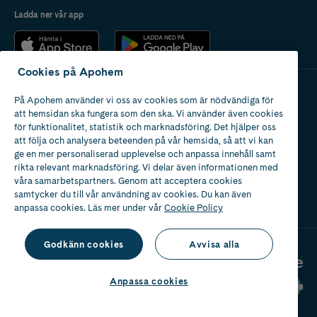
Ladda ner vår app
Cookies på Apohem
På Apohem använder vi oss av cookies som är nödvändiga för
Apotek med tillstånd
att hemsidan ska fungera som den ska. Vi använder även cookies
av Läkemedelsverket
för funktionalitet, statistik och marknadsföring. Det hjälper oss
att följa och analysera beteenden på vår hemsida, så att vi kan
ge en mer personaliserad upplevelse och anpassa innehåll samt
rikta relevant marknadsföring. Vi delar även informationen med
våra samarbetspartners. Genom att acceptera cookies
samtycker du till vår användning av cookies. Du kan även
2024
anpassa cookies. Läs mer under vår
Cookie Policy
Godkänn cookies
Avvisa alla
Anpassa cookies