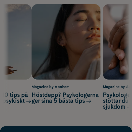
m
Magazine by Apohem
Magazine by A
 10 tips på
Höstdepp? Psykologerna
Psykologer
a psykiskt
ger sina 5 bästa tips
stöttar du 
sjukdom