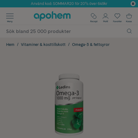
Använd kod: SOMMAR20 för 20% över 649kr
Årets Butik 2025 inom Skönhet
✓ Fri frakt
Meny
Recept
Profil
Favoriter
Kassa
✓ Rådgivning från farmaceuter & hudterapeuter
✓ Poäng på alla köp*
Hem
Vitaminer & kosttillskott
Omega-3 & fettsyror