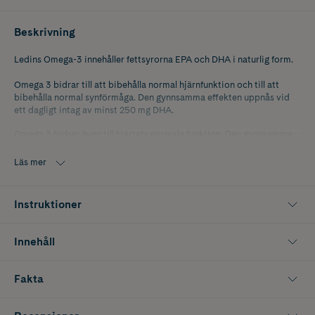
Beskrivning
Ledins Omega-3 innehåller fettsyrorna EPA och DHA i naturlig form.
Omega 3 bidrar till att bibehålla normal hjärnfunktion och till att
bibehålla normal synförmåga. Den gynnsamma effekten uppnås vid
ett dagligt intag av minst 250 mg DHA.
Omega 3 bidrar även till hjärtats normala funktion. Den gynnsamma
effekten uppnås vid ett dagligt intag av minst 250 mg DHA och EPA.
Läs mer
Ledins Omega 3 har hög renhet och stabilitet, vilket analyseras vid
varje tillverkningstillfälle. Peroxidtal är ett mått på stabilitet. Ledins
analyserar peroxidtalet på varje tillverkad batch av fiskolja.
Instruktioner
Innehåll
Fakta