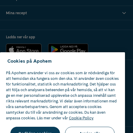
Mina recept
Ladda ner vår app
Cookies på Apohem
På Apohem använder vi oss av cookies som är nödvändiga för
Apotek med tillstånd
att hemsidan ska fungera som den ska. Vi använder även cookies
av Läkemedelsverket
för funktionalitet, statistik och marknadsföring. Det hjälper oss
att följa och analysera beteenden på vår hemsida, så att vi kan
ge en mer personaliserad upplevelse och anpassa innehåll samt
rikta relevant marknadsföring. Vi delar även informationen med
våra samarbetspartners. Genom att acceptera cookies
samtycker du till vår användning av cookies. Du kan även
2024
anpassa cookies. Läs mer under vår
Cookie Policy