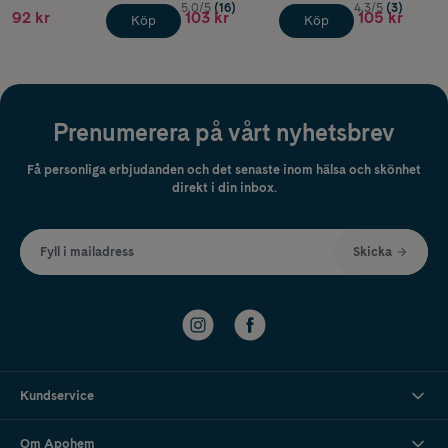
5.0/5
(16)
4.3/5
(3)
92 kr
103 kr
105 kr
Köp
Köp
Prenumerera på vårt nyhetsbrev
Få personliga erbjudanden och det senaste inom hälsa och skönhet
direkt i din inbox.
Fyll i mailadress
Skicka
Kundservice
Om Apohem