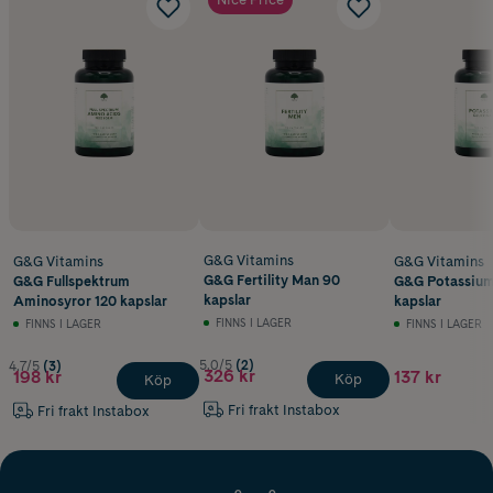
G&G Vitamins
G&G Vitamins
G&G Vitamins
G&G Fertility Man 90
G&G Fullspektrum
G&G Potassium
kapslar
Aminosyror 120 kapslar
kapslar
FINNS I LAGER
FINNS I LAGER
FINNS I LAGER
5.0/5
(2)
4.7/5
(3)
326 kr
198 kr
137 kr
Köp
Köp
Fri frakt Instabox
Fri frakt Instabox