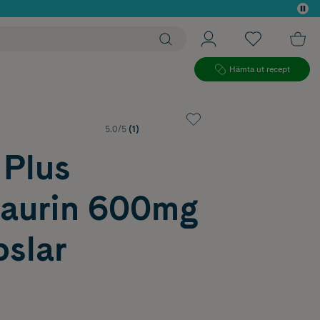
 köp*
Hämta ut recept
5.0/5
(1)
 Plus
aurin 600mg
pslar