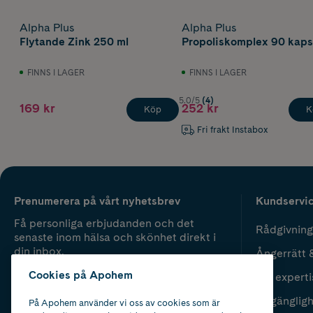
Alpha Plus
Alpha Plus
Flytande Zink 250 ml
Propoliskomplex 90 kaps
FINNS I LAGER
FINNS I LAGER
5.0/5
(4)
169 kr
252 kr
Köp
K
Fri frakt Instabox
Prenumerera på vårt nyhetsbrev
Kundservi
Få personliga erbjudanden och det
Rådgivning
senaste inom hälsa och skönhet direkt i
din inbox.
Ångerrätt 
Cookies på Apohem
Vår experti
Fyll i mailadress
Skicka
Tillgänglig
På Apohem använder vi oss av cookies som är