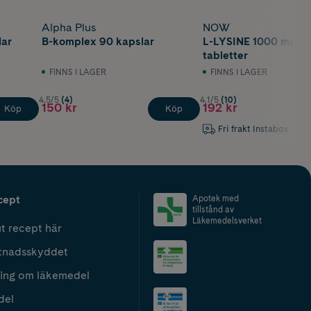
Alpha Plus
NOW
lar
B-komplex 90 kapslar
L-LYSINE 1000 mg 10
tabletter
FINNS I LAGER
FINNS I LAGER
4.5/5
(4)
4.1/5
(10)
150 kr
192 kr
Köp
Köp
Fri frakt Instabox
cept
Apotek med
tillstånd av
Läkemedelsverket
t recept här
tnadsskyddet
ing om läkemedel
del