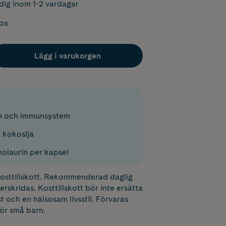
dig inom 1-2 vardagar
box
Lägg i varukorgen
rm och immunsystem
 kokoslja
laurin per kapsel
 kosttillskott. Rekommenderad daglig
erskridas. Kosttillskott bör inte ersätta
t och en hälsosam livsstil. Förvaras
för små barn.