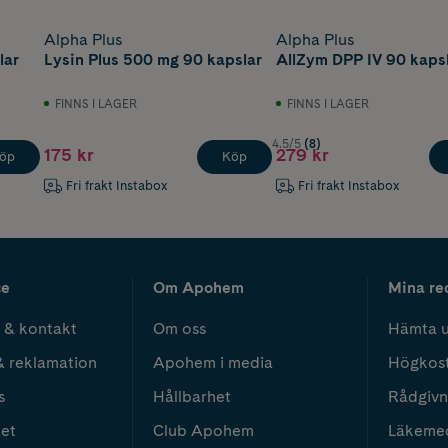
Alpha Plus
Alpha Plus
lar
Lysin Plus 500 mg 90 kapslar
AllZym DPP IV 90 kaps
FINNS I LAGER
FINNS I LAGER
4.5/5
(8)
175 kr
279 kr
öp
Köp
Fri frakt Instabox
Fri frakt Instabox
ce
Om Apohem
Mina re
 & kontakt
Om oss
Hämta u
& reklamation
Apohem i media
Högkos
s
Hållbarhet
Rådgivn
het
Club Apohem
Läkeme