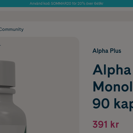
Använd kod: SOMMAR20 för 20% över 649kr
Årets Butik 2025 inom Skönhet
 frakt
✓ Rådgivning från farmaceuter & hudterapeuter
✓ Poäng på alla
Community
r
Alpha Plus
Alpha
Monol
90 ka
391 kr