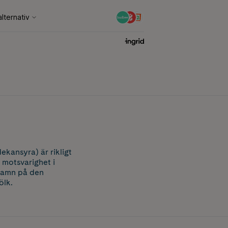
kansyra) är rikligt
 motsvarighet i
 namn på den
ölk.