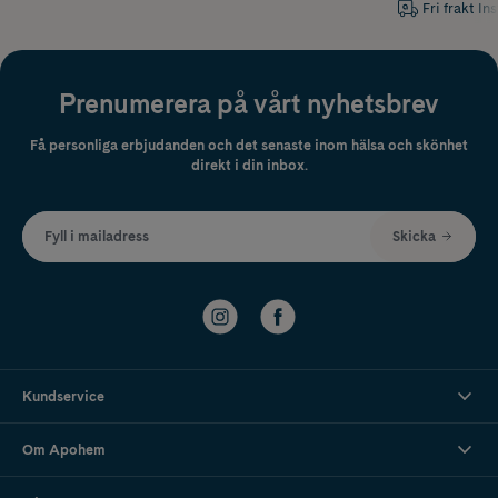
Fri frakt In
Prenumerera på vårt nyhetsbrev
Få personliga erbjudanden och det senaste inom hälsa och skönhet
direkt i din inbox.
Fyll i mailadress
Skicka
Kundservice
Om Apohem