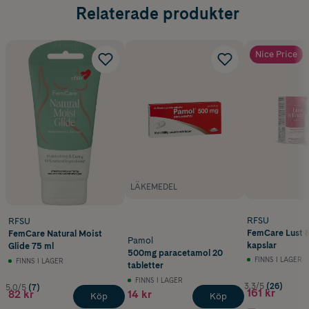
Relaterade produkter
Nice Price
LÄKEMEDEL
RFSU
RFSU
FemCare Lust 
FemCare Natural Moist
Pamol
kapslar
Glide 75 ml
500mg paracetamol 20
FINNS I LAGER
FINNS I LAGER
tabletter
FINNS I LAGER
3.3/5
(26)
5.0/5
(7)
161 kr
82 kr
14 kr
Köp
Köp