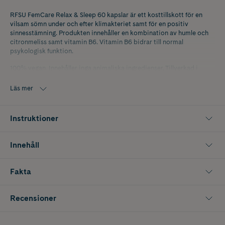
RFSU FemCare Relax & Sleep 60 kapslar är ett kosttillskott för en
vilsam sömn under och efter klimakteriet samt för en positiv
sinnesstämning. Produkten innehåller en kombination av humle och
citronmeliss samt vitamin B6. Vitamin B6 bidrar till normal
psykologisk funktion.
100% vegan. Innehåller inga animaliska ingredienser. Tillverkad i
Sverige
Läs mer
Instruktioner
Innehåll
Fakta
Recensioner