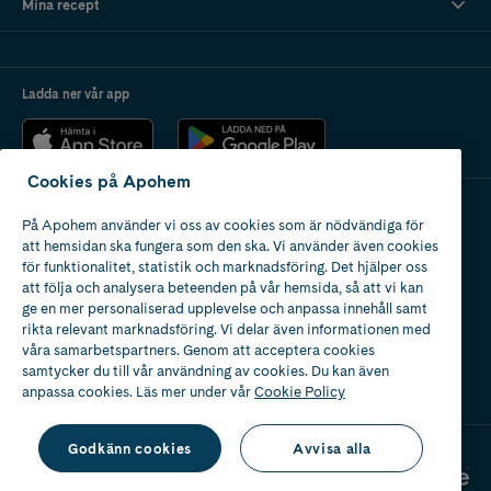
Mina recept
Ladda ner vår app
Cookies på Apohem
På Apohem använder vi oss av cookies som är nödvändiga för
Apotek med tillstånd
att hemsidan ska fungera som den ska. Vi använder även cookies
av Läkemedelsverket
för funktionalitet, statistik och marknadsföring. Det hjälper oss
att följa och analysera beteenden på vår hemsida, så att vi kan
ge en mer personaliserad upplevelse och anpassa innehåll samt
rikta relevant marknadsföring. Vi delar även informationen med
våra samarbetspartners. Genom att acceptera cookies
samtycker du till vår användning av cookies. Du kan även
2024
anpassa cookies. Läs mer under vår
Cookie Policy
Godkänn cookies
Avvisa alla