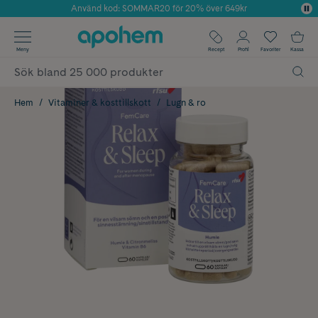
Använd kod: SOMMAR20 för 20% över 649kr
Årets Butik 2025 inom Skönhet
✓ Fri frakt
Meny
Recept
Profil
Favoriter
Kassa
✓ Rådgivning från farmaceuter & hudterapeuter
✓ Poäng på alla köp*
Hem
Vitaminer & kosttillskott
Lugn & ro