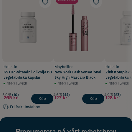
Holistic
Maybelline
Holistic
K2+D3-vitamin i olivolja 60
New York Lash Sensational
Zink Komplex 
vegetabiliska kapslar
Sky High Mascara Black
vegetabiliska k
FINNS I LAGER
FINNS I LAGER
FINNS I LAGER
5.0/5
(10)
4.6/5
(44)
4.9/5
(23)
265 kr
127 kr
128 kr
Köp
Köp
Fri frakt Instabox
Prenumerera på vårt nyhetsbrev