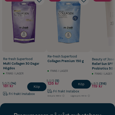
Fräsch apelsinsmak.
Re-fresh Superfood
Re-fresh Superfood
Beauty of Jose
Collagen Premium 150 g
Multi Collagen 30 Dagar
Relief Sun SPF 
Högdos
Probiotics 50 
FINNS I LAGER
FINNS I LAGER
FINNS I LAGER
5.0/5
(5)
126 kr
5.0/5
(14)
4.8/5
(316)
Köp
181 kr
119 kr
Köp
Fri frakt Instabox
Fri frakt Instabox
Ord.pris
166 kr
Lägsta pris
133 kr