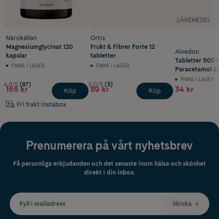
LÄKEMEDEL
Närokällan
Ortis
Magnesiumglycinat 120
Frukt & Fibrer Forte 12
Alvedon
kapslar
tabletter
Tabletter 500 
FINNS I LAGER
FINNS I LAGER
Paracetamol 20
FINNS I LAGER
4.8/5
(97)
5.0/5
(3)
165 kr
89 kr
34 kr
Köp
Köp
Fri frakt Instabox
Prenumerera på vårt nyhetsbrev
Få personliga erbjudanden och det senaste inom hälsa och skönhet
direkt i din inbox.
Fyll i mailadress
Skicka