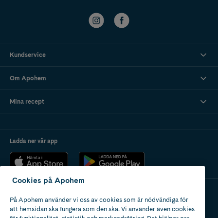
Kundservice
Om Apohem
Mina recept
Ladda ner vår app
Cookies på Apohem
På Apohem använder vi oss av cookies som är nödvändiga för
Apotek med tillstånd
att hemsidan ska fungera som den ska. Vi använder även cookies
av Läkemedelsverket
för funktionalitet, statistik och marknadsföring. Det hjälper oss