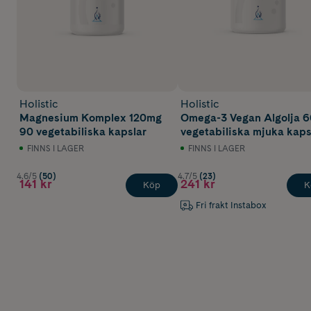
Holistic
Holistic
Magnesium Komplex 120mg
Omega-3 Vegan Algolja 6
90 vegetabiliska kapslar
vegetabiliska mjuka kaps
FINNS I LAGER
FINNS I LAGER
4.6/5
(50)
4.7/5
(23)
141 kr
241 kr
Köp
K
Fri frakt Instabox