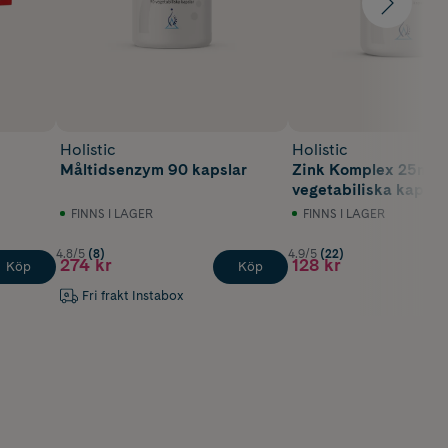
Holistic
Holistic
Måltidsenzym 90 kapslar
Zink Komplex 25mg 
vegetabiliska kapsla
FINNS I LAGER
FINNS I LAGER
4.8/5
(8)
4.9/5
(22)
274 kr
128 kr
Köp
Köp
Fri frakt Instabox