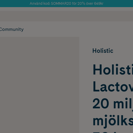
Använd kod: SOMMAR20 för 20% över 649kr
 frakt
✓ Rådgivning från farmaceuter & hudterapeuter
Årets Butik 2025 inom Skönhet
✓ Poäng på alla
Community
Holistic
Holist
Lactov
20 mil
mjölks