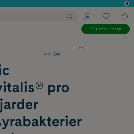
 köp*
Hämta ut recept
4.9/5
(34)
ic
italis® pro
jarder
yrabakterier