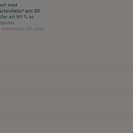
skott med
actovitalis® pro 20
ller att 90 % av
ljarder
L. rhamnosus GG samt
id. Kapslarna är
 en varierad kost och
yrabakterier samt