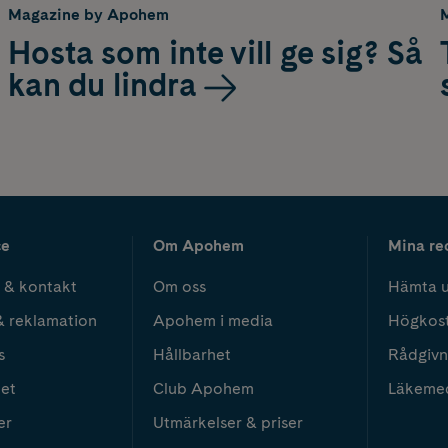
Magazine by Apohem
Hosta som inte vill ge sig? Så
kan du lindra
ce
Om Apohem
Mina re
 & kontakt
Om oss
Hämta u
& reklamation
Apohem i media
Högkos
s
Hållbarhet
Rådgivn
het
Club Apohem
Läkeme
er
Utmärkelser & priser