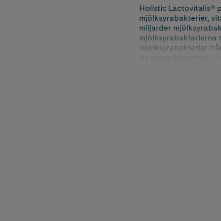
Holistic Lactovitalis® 
mjölksyrabakterier, vit
miljarder mjölksyrabak
mjölksyrabakterierna n
mjölksyrabakterier fr
de nyare tillskotten L
Hur används Holistic L
Tas dagligen enligt do
lättsvalda och anpassa
hälsosam livsstil.
Vem passar mjölksyrab
Holistic Lactovitalis®
vitamin C och B2. Pro
Holistic Lactovitalis® 