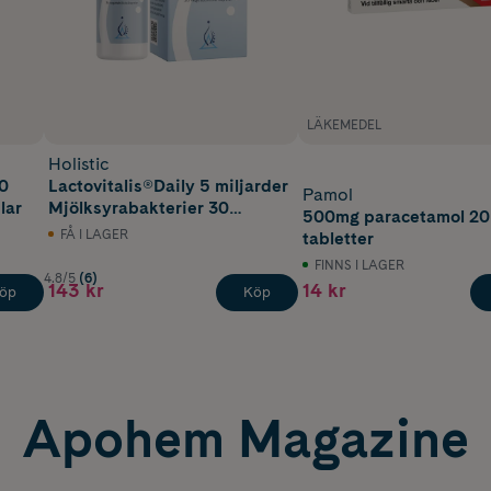
LÄKEMEDEL
Holistic
0
Lactovitalis®Daily 5 miljarder
Pamol
lar
Mjölksyrabakterier 30
500mg paracetamol 20
vegetabiliska kapslar
FÅ I LAGER
tabletter
FINNS I LAGER
4.8/5
(6)
143 kr
14 kr
öp
Köp
Apohem Magazine