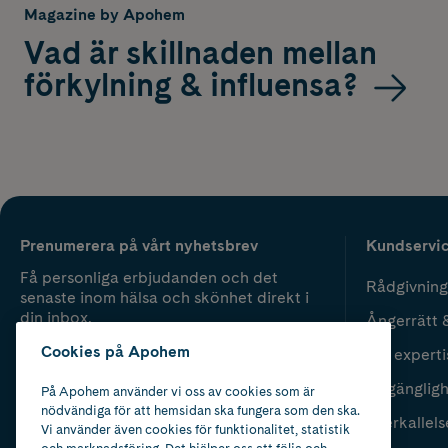
Magazine by Apohem
Vad är skillnaden mellan
förkylning & influensa?
Prenumerera på vårt nyhetsbrev
Kundservi
Få personliga erbjudanden och det
Rådgivning
senaste inom hälsa och skönhet direkt i
din inbox.
Ångerrätt 
Cookies på Apohem
Vår experti
Fyll i mailadress
Skicka
Tillgänglig
På Apohem använder vi oss av cookies som är
nödvändiga för att hemsidan ska fungera som den ska.
Återkallels
Vi använder även cookies för funktionalitet, statistik