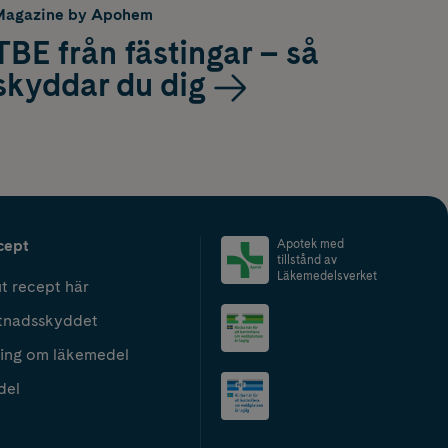
Magazine by Apohem
TBE från fästingar – så
skyddar du dig
cept
Apotek med
tillstånd av
Läkemedelsverket
t recept här
tnadsskyddet
ing om läkemedel
del