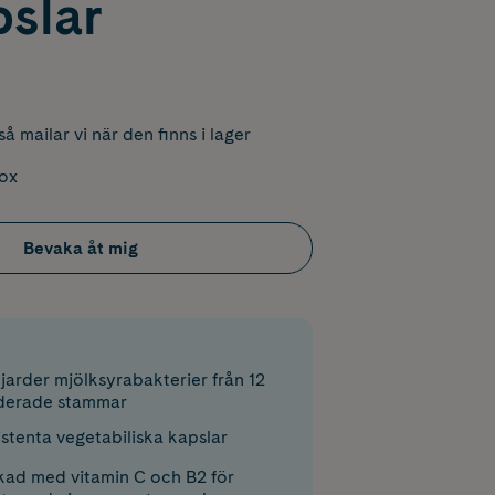
pslar
å mailar vi när den finns i lager
box
Bevaka åt mig
jarder mjölksyrabakterier från 12
uderade stammar
stenta vegetabiliska kapslar
kad med vitamin C och B2 för