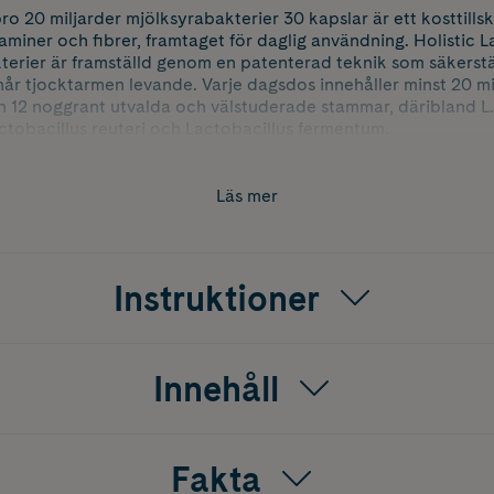
pro 20 miljarder mjölksyrabakterier 30 kapslar är ett kosttill
aminer och fibrer, framtaget för daglig användning. Holistic L
terier är framställd genom en patenterad teknik som säkerstä
år tjocktarmen levande. Varje dagsdos innehåller minst 20 mi
ån 12 noggrant utvalda och välstuderade stammar, däribland 
actobacillus reuteri och Lactobacillus fermentum.
actovitalis®?
Läs mer
seringsanvisning på förpackningen, gärna i samband med målt
de för regelbunden användning. Kosttillskott bör inte ersätta
Instruktioner
akterier för?
 pro passar för vuxna som vill komplettera kosten med mjölks
dukten är 100 % vegansk.
Innehåll
pro innehåller 30 kapslar.
Fakta