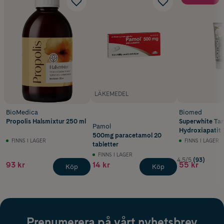
LÄKEMEDEL
BioMedica
Biomed
Propolis Halsmixtur 250 ml
Superwhite Ta
Pamol
Hydroxiapatit 
500mg paracetamol 20
FINNS I LAGER
FINNS I LAGER
tabletter
FINNS I LAGER
4.5/5
(93)
93 kr
14 kr
55 kr
Köp
Köp
Prenumerera på vårt nyhetsbrev