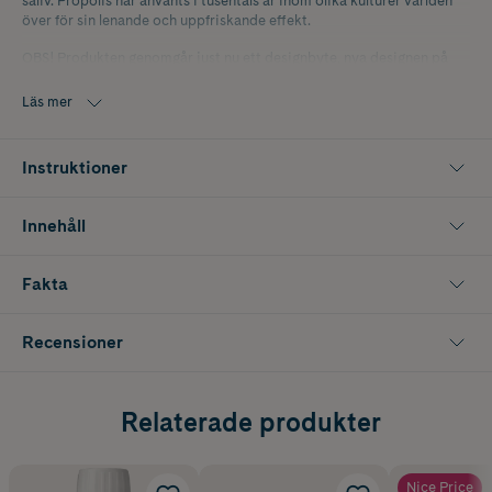
saliv. Propolis har använts i tusentals år inom olika kulturer världen
över för sin lenande och uppfriskande effekt.
OBS! Produkten genomgår just nu ett designbyte, nya designen på
bild 1.
Läs mer
Instruktioner
Innehåll
Fakta
Recensioner
Relaterade produkter
Nice Price