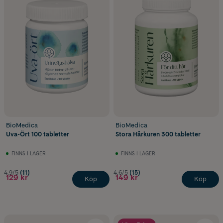
BioMedica
BioMedica
Uva-Ört 100 tabletter
Stora Hårkuren 300 tabletter
FINNS I LAGER
FINNS I LAGER
4.9/5
(11)
4.6/5
(15)
129 kr
149 kr
Köp
Köp