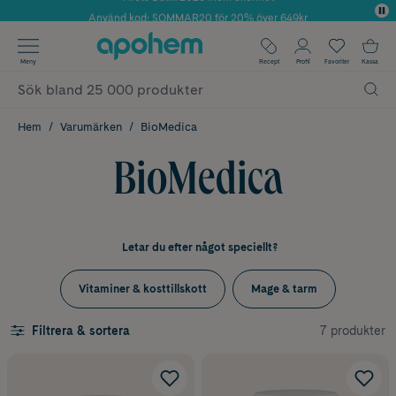
Använd kod: SOMMAR20 för 20% över 649kr
Årets Butik 2025 inom Skönhet
✓ Fri frakt
Meny
Recept
Profil
Favoriter
Kassa
✓ Rådgivning från farmaceuter & hudterapeuter
✓ Poäng på alla köp*
Hem
Varumärken
BioMedica
BioMedica
Letar du efter något speciellt?
Vitaminer & kosttillskott
Mage & tarm
7 produkter
Filtrera & sortera