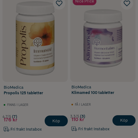
Nice Price
BioMedica
BioMedica
Klimamed 100 tabletter
Propolis 125 tabletter
FÅ I LAGER
FINNS I LAGER
3.3/5
(3)
4.7/5
(7)
110 kr
176 kr
Köp
Köp
Fri frakt Instabox
Fri frakt Instabox