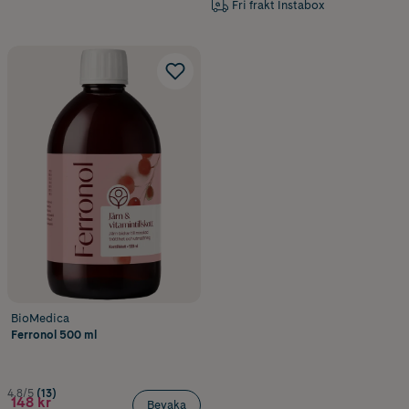
Fri frakt Instabox
BioMedica
Ferronol 500 ml
4.8/5
(13)
148 kr
Bevaka