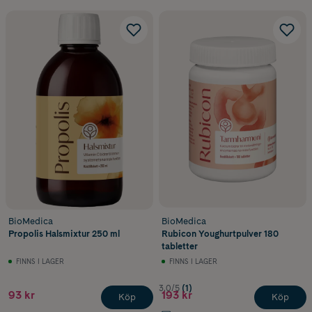
BioMedica
BioMedica
Propolis Halsmixtur 250 ml
Rubicon Youghurtpulver 180
tabletter
FINNS I LAGER
FINNS I LAGER
3.0/5
(1)
93 kr
193 kr
Köp
Köp