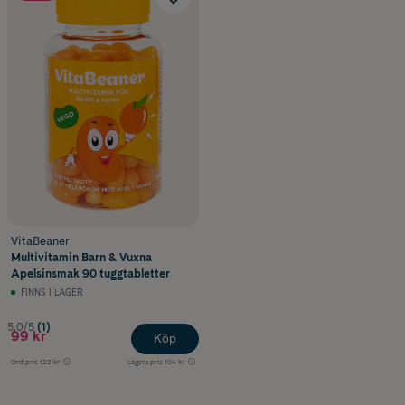
VitaBeaner
Multivitamin Barn & Vuxna
Apelsinsmak 90 tuggtabletter
FINNS I LAGER
5.0/5
(1)
99 kr
Köp
Ord.pris
122 kr
Lägsta pris
104 kr