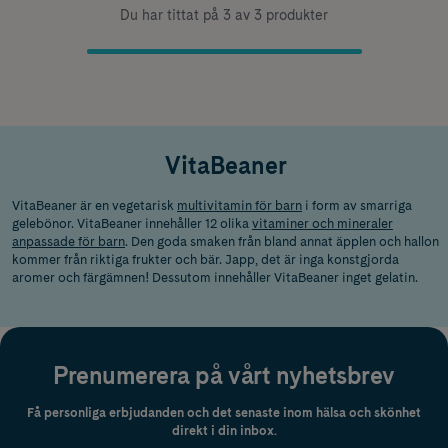
Du har tittat på 3 av 3 produkter
VitaBeaner
VitaBeaner är en vegetarisk
multivitamin för barn
i form av smarriga
gelebönor. VitaBeaner innehåller 12 olika
vitaminer och mineraler
anpassade för barn
. Den goda smaken från bland annat äpplen och hallon
kommer från riktiga frukter och bär. Japp, det är inga konstgjorda
aromer och färgämnen! Dessutom innehåller VitaBeaner inget gelatin.
Prenumerera på vårt nyhetsbrev
Få personliga erbjudanden och det senaste inom hälsa och skönhet
direkt i din inbox.