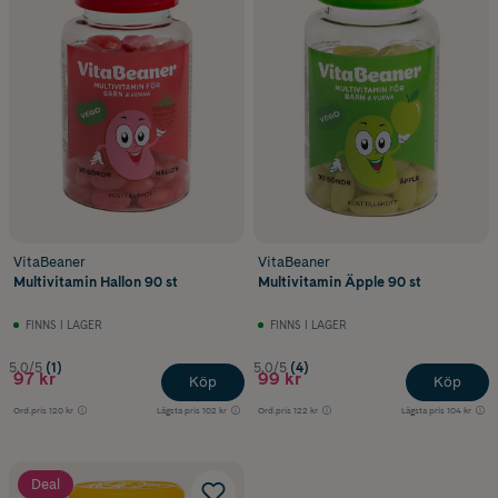
VitaBeaner
VitaBeaner
Multivitamin Hallon 90 st
Multivitamin Äpple 90 st
FINNS I LAGER
FINNS I LAGER
5.0/5
(1)
5.0/5
(4)
97 kr
99 kr
Köp
Köp
Ord.pris
120 kr
Lägsta pris
102 kr
Ord.pris
122 kr
Lägsta pris
104 kr
Deal