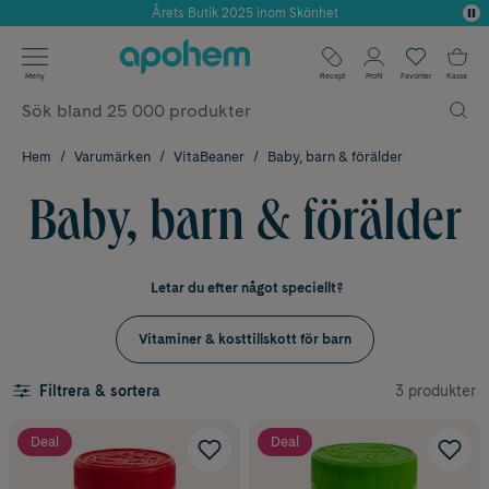
Använd kod: SOMMAR20 för 20% över 649kr
✓ Fri frakt
Meny
Recept
Profil
Favoriter
Kassa
✓ Rådgivning från farmaceuter & hudterapeuter
✓ Poäng på alla köp*
Hem
Varumärken
VitaBeaner
Baby, barn & förälder
Baby, barn & förälder
Letar du efter något speciellt?
Vitaminer & kosttillskott för barn
3 produkter
Filtrera & sortera
Deal
Deal