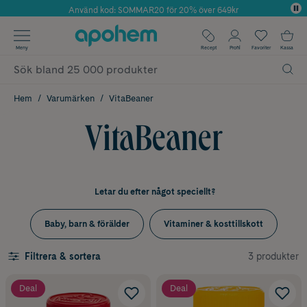
Använd kod: SOMMAR20 för 20% över 649kr
Årets Butik 2025 inom Skönhet
✓ Fri frakt
Meny
Recept
Profil
Favoriter
Kassa
✓ Rådgivning från farmaceuter & hudterapeuter
✓ Poäng på alla köp*
Hem
Varumärken
VitaBeaner
VitaBeaner
Letar du efter något speciellt?
Baby, barn & förälder
Vitaminer & kosttillskott
3 produkter
Filtrera & sortera
Deal
Deal