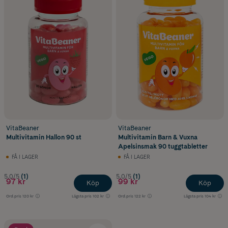
VitaBeaner
VitaBeaner
Multivitamin Hallon 90 st
Multivitamin Barn & Vuxna
Apelsinsmak 90 tuggtabletter
FÅ I LAGER
FÅ I LAGER
5.0/5
(1)
5.0/5
(1)
97 kr
99 kr
Köp
Köp
Ord.pris
120 kr
Lägsta pris
102 kr
Ord.pris
122 kr
Lägsta pris
104 kr