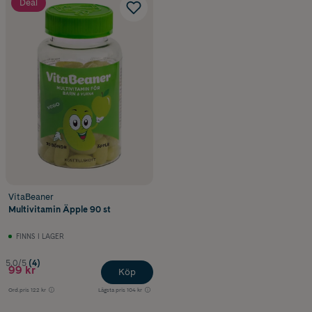
Deal
VitaBeaner
Multivitamin Äpple 90 st
FINNS I LAGER
5.0/5
(4)
99 kr
Köp
Ord.pris
122 kr
Lägsta pris
104 kr