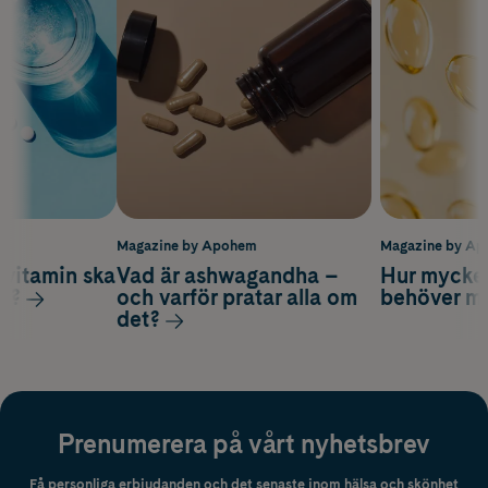
m
Magazine by Apohem
Magazine by A
vitamin ska
Vad är ashwagandha –
Hur mycke
ag?
och varför pratar alla om
behöver m
det?
Prenumerera på vårt nyhetsbrev
Få personliga erbjudanden och det senaste inom hälsa och skönhet