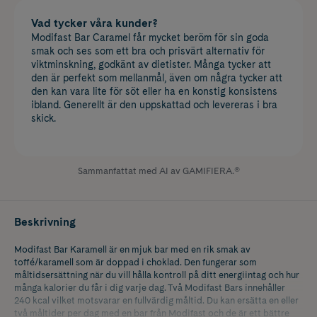
Vad tycker våra kunder?
Modifast Bar Caramel får mycket beröm för sin goda
smak och ses som ett bra och prisvärt alternativ för
viktminskning, godkänt av dietister. Många tycker att
den är perfekt som mellanmål, även om några tycker att
den kan vara lite för söt eller ha en konstig konsistens
ibland. Generellt är den uppskattad och levereras i bra
skick.
Sammanfattat med AI av GAMIFIERA.®
Beskrivning
Modifast Bar Karamell är en mjuk bar med en rik smak av
toffé/karamell som är doppad i choklad. Den fungerar som
måltidsersättning när du vill hålla kontroll på ditt energiintag och hur
många kalorier du får i dig varje dag. Två Modifast Bars innehåller
240 kcal vilket motsvarar en fullvärdig måltid. Du kan ersätta en eller
två måltider per dag med en bar från Modifast och de är ett bättre