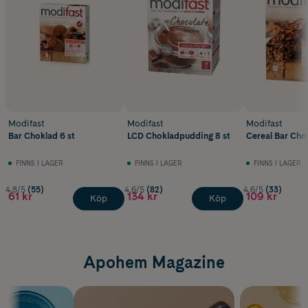
Modifast
Modifast
Modifast
Bar Choklad 6 st
LCD Chokladpudding 8 st
Cereal Bar Cho
FINNS I LAGER
FINNS I LAGER
FINNS I LAGER
4.8/5
(55)
4.6/5
(82)
4.6/5
(33)
61 kr
134 kr
109 kr
Köp
Köp
Apohem Magazine