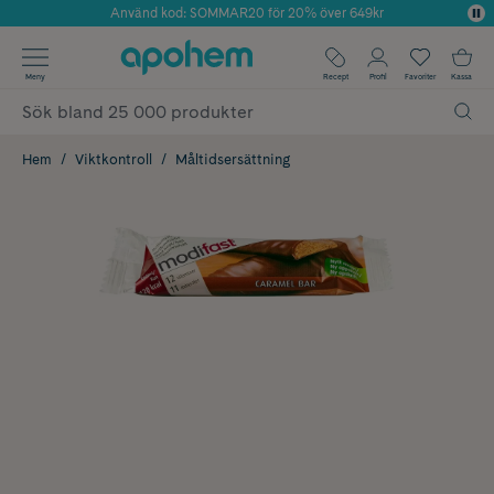
Använd kod: SOMMAR20 för 20% över 649kr
Årets Butik 2025 inom Skönhet
✓ Fri frakt
Meny
Recept
Profil
Favoriter
Kassa
✓ Rådgivning från farmaceuter & hudterapeuter
✓ Poäng på alla köp*
Hem
Viktkontroll
Måltidsersättning