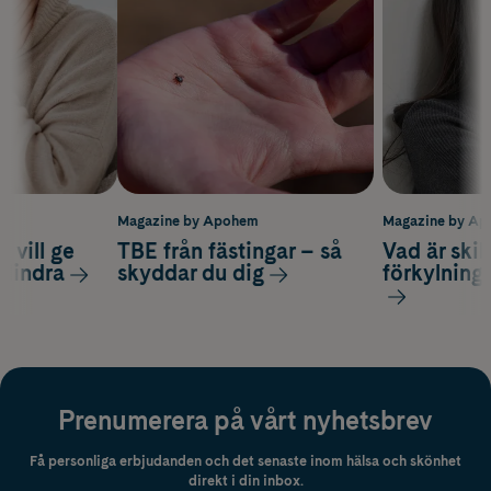
m
Magazine by Apohem
Magazine by A
 vill ge
TBE från fästingar – så
Vad är ski
 lindra
skyddar du dig
förkylning
Prenumerera på vårt nyhetsbrev
Få personliga erbjudanden och det senaste inom hälsa och skönhet
direkt i din inbox.