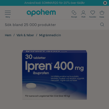
Använd kod: SOMMAR20 för 20% över 649kr
Årets Butik 2025 inom Skönhet
✓ Fri frakt
Meny
Recept
Profil
Favoriter
Kassa
✓ Rådgivning från farmaceuter & hudterapeuter
✓ Poäng på alla köp*
Hem
Värk & feber
Migränmedicin