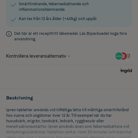
Smärtlindrande, febernedsättande och
inflammationshämmande
Kan tas från 12 års ålder (+40kg) och uppåt
Det här är ett receptfritt läkemedel. Läs
Bipacksedel
noga före
användning.
Beskrivning
Ipren tabletter används vid tillfälliga lätta till måttliga smärttillstånd
hos vuxna och ungdomar över 12 år. Till exempel när du har
huvudvärk, migrän, tandvärk, ledvärk, ryggbesvär eller
menstruationssmärtor. Ipren används även som febernedsättare vid
förkylningssjukdomar. Tabletten verkar inom 30 minuter och maximal
effekt nås inom 1-2 timmar. Den smärstillande effekten varar i upp till