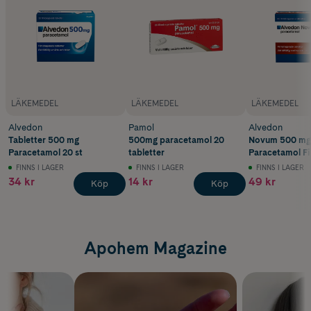
LÄKEMEDEL
LÄKEMEDEL
LÄKEMEDEL
Alvedon
Pamol
Alvedon
Tabletter 500 mg
500mg paracetamol 20
Novum 500 mg
Paracetamol 20 st
tabletter
Paracetamol F
Tabletter 20 st
FINNS I LAGER
FINNS I LAGER
FINNS I LAGER
34 kr
14 kr
49 kr
Köp
Köp
Apohem Magazine